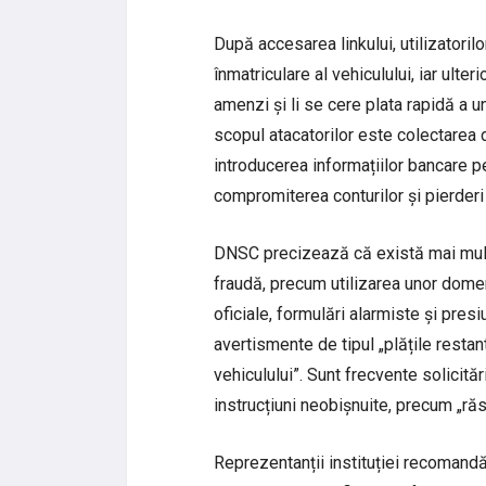
După accesarea linkului, utilizatoril
înmatriculare al vehiculului, iar ulte
amenzi și li se cere plata rapidă a u
scopul atacatorilor este colectarea d
introducerea informațiilor bancare p
compromiterea conturilor și pierderi 
DNSC precizează că există mai multe
fraudă, precum utilizarea unor domen
oficiale, formulări alarmiste și pres
avertismente de tipul „plățile resta
vehiculului”. Sunt frecvente solicită
instrucțiuni neobișnuite, precum „ră
Reprezentanții instituției recomandă