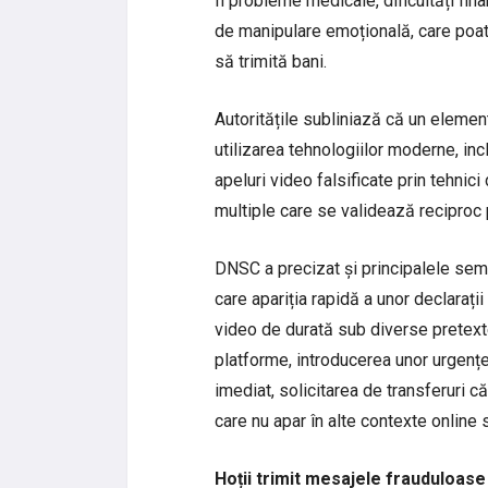
fi probleme medicale, dificultăți fi
de manipulare emoțională, care poat
să trimită bani.
Autoritățile subliniază că un elemen
utilizarea tehnologiilor moderne, incl
apeluri video falsificate prin tehnici
multiple care se validează reciproc 
DNSC a precizat și principalele semne
care apariția rapidă a unor declarați
video de durată sub diverse pretext
platforme, introducerea unor urgenț
imediat, solicitarea de transferuri căt
care nu apar în alte contexte online s
Hoții trimit mesajele frauduloas