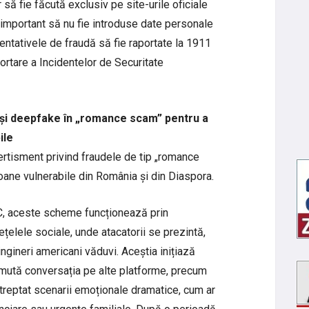
r să fie făcută exclusiv pe site-urile oficiale
 important să nu fie introduse date personale
tentativele de fraudă să fie raportate la 1911
rtare a Incidentelor de Securitate
e și deepfake în „romance scam” pentru a
ile
rtisment privind fraudele de tip „romance
oane vulnerabile din România și din Diaspora.
SC, aceste scheme funcționează prin
rețelele sociale, unde atacatorii se prezintă,
ingineri americani văduvi. Aceștia inițiază
ior mută conversația pe alte platforme, precum
reptat scenarii emoționale dramatice, cum ar