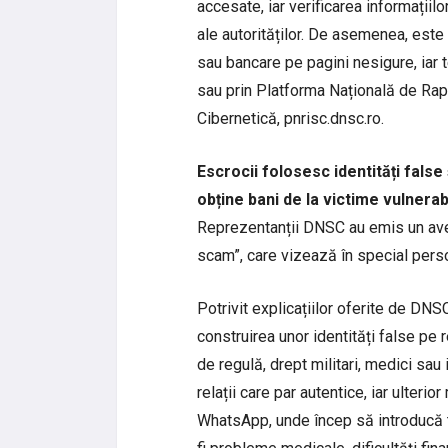
accesate, iar verificarea informațiilo
ale autorităților. De asemenea, este
sau bancare pe pagini nesigure, iar 
sau prin Platforma Națională de Rapo
Cibernetică, pnrisc.dnsc.ro.
Escrocii folosesc identități fals
obține bani de la victime vulnerab
Reprezentanții DNSC au emis un ave
scam”, care vizează în special pers
Potrivit explicațiilor oferite de DN
construirea unor identități false pe 
de regulă, drept militari, medici sau 
relații care par autentice, iar ulter
WhatsApp, unde încep să introducă t