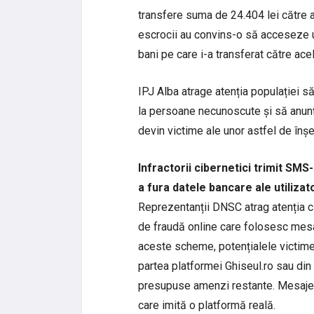
transfere suma de 24.404 lei către a
escrocii au convins-o să acceseze un
bani pe care i-a transferat către ace
IPJ Alba atrage atenția populației să
la persoane necunoscute și să anunțe
devin victime ale unor astfel de înșe
Infractorii cibernetici trimit SMS
a fura datele bancare ale utilizat
Reprezentanții DNSC atrag atenția că
de fraudă online care folosesc mesa
aceste scheme, potențialele victime
partea platformei Ghiseul.ro sau din p
presupuse amenzi restante. Mesajele
care imită o platformă reală.