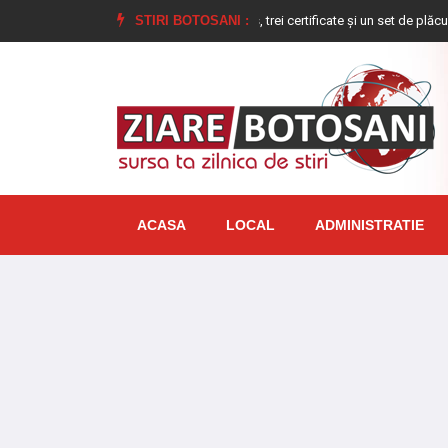
 polițiștilor la Dorohoi: un permis, trei certificate și un set de plăcuțe de înmatr
STIRI BOTOSANI :
ACASA
LOCAL
ADMINISTRATIE