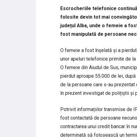
Escrocheriile telefonice continu
folosite devin tot mai convingătoa
județul Alba, unde o femeie a fost
fost manipulată de persoane ne
O femeie a fost înșelată și a pierdu
unor apeluri telefonice primite de l
O femeie din Aiudul de Sus, municipiu
pierdut aproape 55.000 de lei, după 
de la persoane care s-au prezentat d
în prezent investigat de polițiștii și 
Potrivit informațiilor transmise de 
fost contactată de persoane necunos
contractarea unui credit bancar în n
determinată să folosească un termin