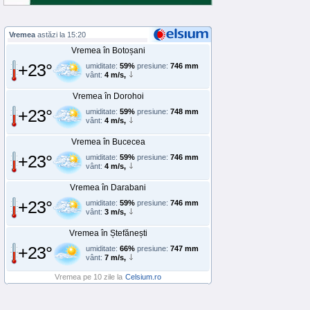
Vremea
astăzi la 15:20
Vremea în Botoșani
+23°
umiditate:
59%
presiune:
746 mm
vânt:
4 m/s,
Vremea în Dorohoi
+23°
umiditate:
59%
presiune:
748 mm
vânt:
4 m/s,
Vremea în Bucecea
+23°
umiditate:
59%
presiune:
746 mm
vânt:
4 m/s,
Vremea în Darabani
+23°
umiditate:
59%
presiune:
746 mm
vânt:
3 m/s,
Vremea în Ștefănești
+23°
umiditate:
66%
presiune:
747 mm
vânt:
7 m/s,
Vremea pe 10 zile la
Celsium.ro