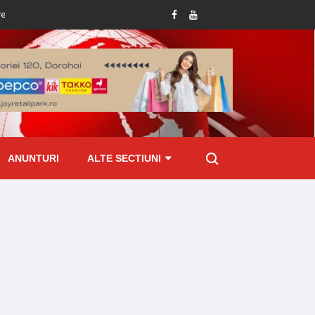
 abundente din ultimele ore
Tânăr reținut de polițiști după ce i-a furat telefo
ANUNTURI
ALTE SECTIUNI