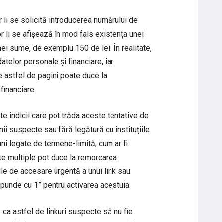
or li se solicită introducerea numărului de
rior li se afișează în mod fals existența unei
nei sume, de exemplu 150 de lei. În realitate,
atelor personale și financiare, iar
e astfel de pagini poate duce la
financiare.
 indicii care pot trăda aceste tentative de
ii suspecte sau fără legătură cu instituțiile
iuni legate de termene-limită, cum ar fi
nte multiple pot duce la remorcarea
rile de accesare urgentă a unui link sau
spunde cu 1” pentru activarea acestuia.
 ca astfel de linkuri suspecte să nu fie