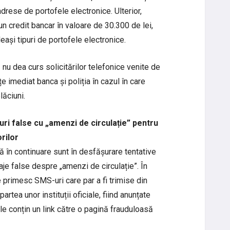
drese de portofele electronice. Ulterior,
 credit bancar în valoare de 30.300 de lei,
leași tipuri de portofele electronice.
 nu dea curs solicitărilor telefonice venite de
 imediat banca și poliția în cazul în care
lăciuni.
-uri false cu „amenzi de circulație” pentru
orilor
 în continuare sunt în desfășurare tentative
je false despre „amenzi de circulație”. În
 primesc SMS-uri care par a fi trimise din
artea unor instituții oficiale, fiind anunțate
 conțin un link către o pagină frauduloasă