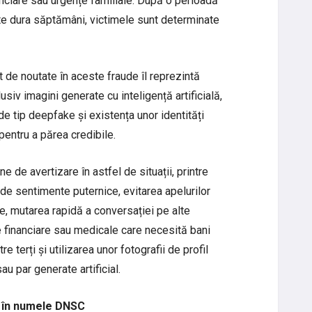
nanciare sau urgențe familiale. După o perioadă
e dura săptămâni, victimele sunt determinate
t de noutate în aceste fraude îl reprezintă
usiv imagini generate cu inteligență artificială,
 de tip deepfake și existența unor identități
pentru a părea credibile.
 de avertizare în astfel de situații, printre
i de sentimente puternice, evitarea apelurilor
e, mutarea rapidă a conversației pe alte
e financiare sau medicale care necesită bani
re terți și utilizarea unor fotografii de profil
au par generate artificial.
e în numele DNSC