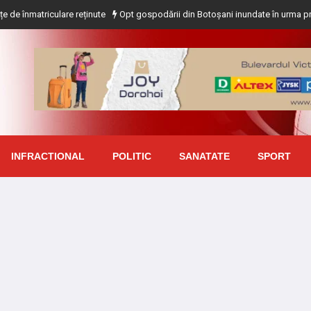
iculare reținute
Opt gospodării din Botoșani inundate în urma precipitațiilor
INFRACTIONAL
POLITIC
SANATATE
SPORT