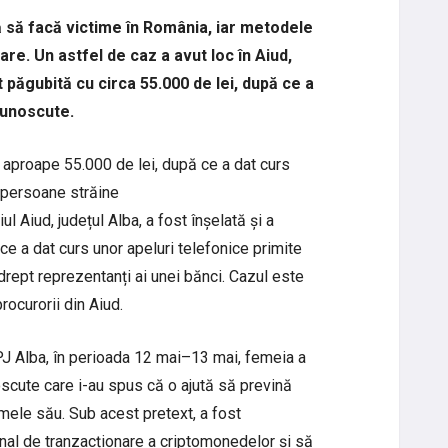
ă să facă victime în România, iar metodele
re. Un astfel de caz a avut loc în Aiud,
 păgubită cu circa 55.000 de lei, după ce a
cunoscute.
t aproape 55.000 de lei, după ce a dat curs
a persoane străine
l Aiud, județul Alba, a fost înșelată și a
ce a dat curs unor apeluri telefonice primite
rept reprezentanți ai unei bănci. Cazul este
procurorii din Aiud.
IPJ Alba, în perioada 12 mai–13 mai, femeia a
cute care i-au spus că o ajută să prevină
umele său. Sub acest pretext, a fost
al de tranzacționare a criptomonedelor și să