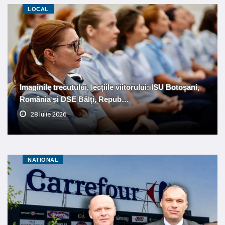
LOCAL
Imaginile trecutului, lecțiile viitorului: ISU Botoșani,
România și DSE Bălți, Repub…
28 Iulie 2026
NATIONAL