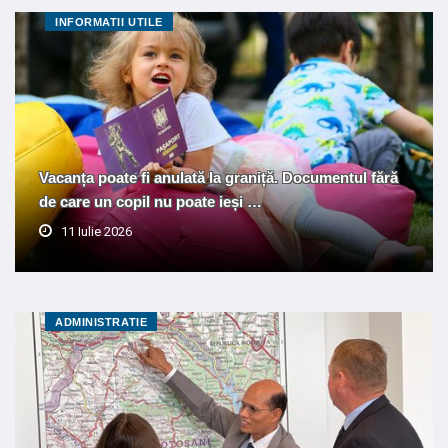
INFORMATII UTILE
Vacanța poate fi anulată la graniță. Documentul fără
de care un copil nu poate ieși …
11 Iulie 2026
ADMINISTRATIE