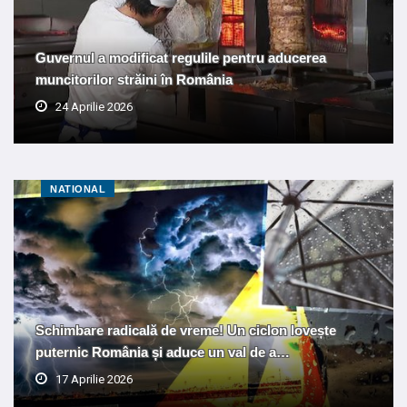
Guvernul a modificat regulile pentru aducerea
muncitorilor străini în România
24 Aprilie 2026
NATIONAL
Schimbare radicală de vreme! Un ciclon lovește
puternic România și aduce un val de a…
17 Aprilie 2026