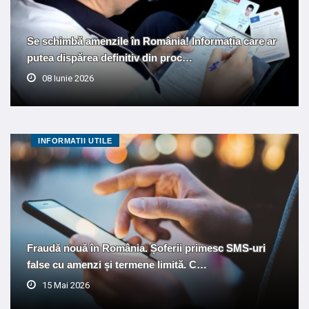
Se schimbă amenzile în România! Informația care ar
putea dispărea definitiv din proc…
08 Iunie 2026
INFORMATII UTILE
Fraudă nouă în România. Șoferii primesc SMS-uri
false cu amenzi și termene limită. C…
15 Mai 2026