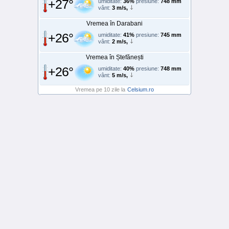
+27°
umiditate:
36%
presiune:
748 mm
vânt:
3 m/s,
Vremea în Darabani
+26°
umiditate:
41%
presiune:
745 mm
vânt:
2 m/s,
Vremea în Ștefănești
+26°
umiditate:
40%
presiune:
748 mm
vânt:
5 m/s,
Vremea pe 10 zile la
Celsium.ro