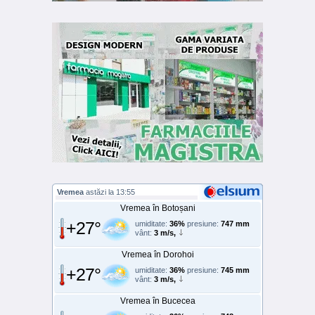
Vremea
astăzi la 13:55
Vremea în Botoșani
+27°
umiditate:
36%
presiune:
747 mm
vânt:
3 m/s,
Vremea în Dorohoi
+27°
umiditate:
36%
presiune:
745 mm
vânt:
3 m/s,
Vremea în Bucecea