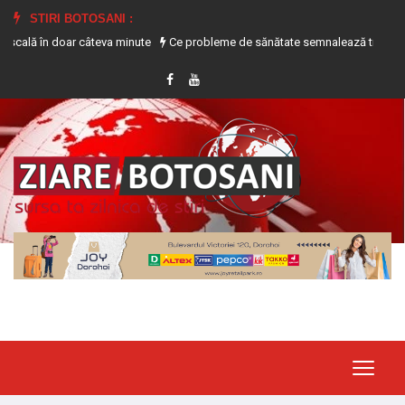
STIRI BOTOSANI :
eva minute
Ce probleme de sănătate semnalează transpirația excesivă
Tână