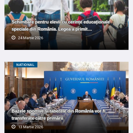
Schimbare pentru elevii cu cerințe educaționale
speciale din România. Legea a primit…
24 Martie 2026
NATIONAL
Bazele sportive și taberele din România vor fi
transferate către primării
13 Martie 2026