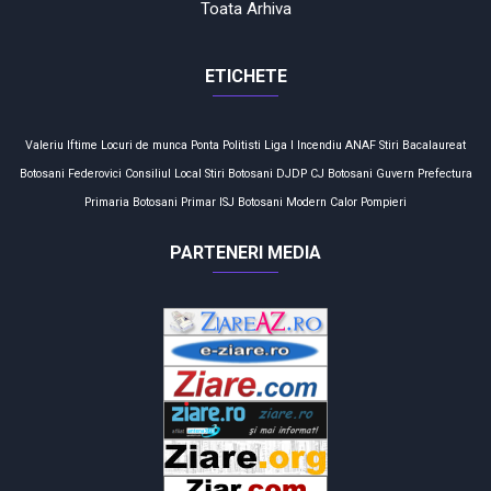
Toata Arhiva
ETICHETE
Valeriu Iftime
Locuri de munca
Ponta
Politisti
Liga I
Incendiu
ANAF
Stiri
Bacalaureat
Botosani
Federovici
Consiliul Local
Stiri Botosani
DJDP
CJ Botosani
Guvern
Prefectura
Primaria Botosani
Primar
ISJ Botosani
Modern Calor
Pompieri
PARTENERI MEDIA