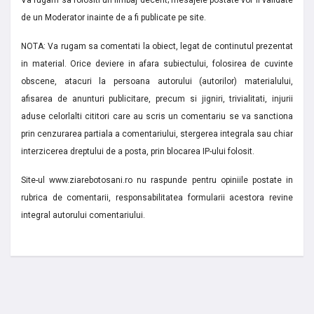
Va rugam sa folositi un limbaj decent; mesajele postate vor fi validate
de un Moderator inainte de a fi publicate pe site.
NOTA: Va rugam sa comentati la obiect, legat de continutul prezentat
in material. Orice deviere in afara subiectului, folosirea de cuvinte
obscene, atacuri la persoana autorului (autorilor) materialului,
afisarea de anunturi publicitare, precum si jigniri, trivialitati, injurii
aduse celorlalti cititori care au scris un comentariu se va sanctiona
prin cenzurarea partiala a comentariului, stergerea integrala sau chiar
interzicerea dreptului de a posta, prin blocarea IP-ului folosit.
Site-ul www.ziarebotosani.ro nu raspunde pentru opiniile postate in
rubrica de comentarii, responsabilitatea formularii acestora revine
integral autorului comentariului.