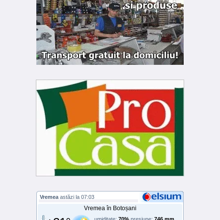
Vremea
astăzi la 07:03
Vremea în Botoșani
umiditate:
70%
presiune:
746 mm