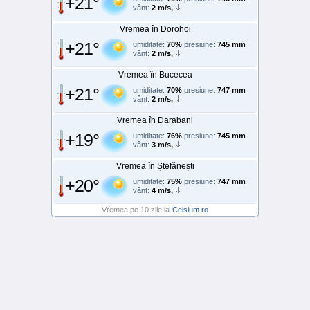
+21°
vânt:
2 m/s,
Vremea în Dorohoi
+21°
umiditate:
70%
presiune:
745 mm
vânt:
2 m/s,
Vremea în Bucecea
+21°
umiditate:
70%
presiune:
747 mm
vânt:
2 m/s,
Vremea în Darabani
+19°
umiditate:
76%
presiune:
745 mm
vânt:
3 m/s,
Vremea în Ștefănești
+20°
umiditate:
75%
presiune:
747 mm
vânt:
4 m/s,
Vremea pe 10 zile la
Celsium.ro