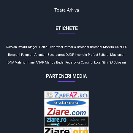
Toata Arhiva
ETICHETE
Razvan Rotaru
Alegeri
Doina Federovici
Primaria Botosani
Botosani
Modern Calor
FC
Botoşani
Pompieri
Anunturi
Bacalaureat
DJDP
Incendiu
Prefect
Spitalul Mavromati
DNA
Valeriu Iftime
ANAF
Marius Budai
Federovici
Consiliul Local
Stiri
ISJ Botosani
PARTENERI MEDIA