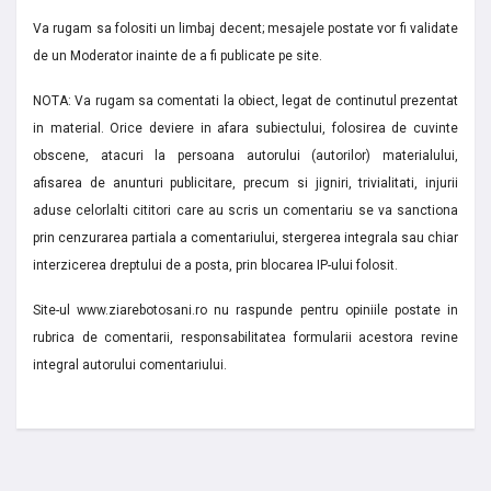
Va rugam sa folositi un limbaj decent; mesajele postate vor fi validate
de un Moderator inainte de a fi publicate pe site.
NOTA: Va rugam sa comentati la obiect, legat de continutul prezentat
in material. Orice deviere in afara subiectului, folosirea de cuvinte
obscene, atacuri la persoana autorului (autorilor) materialului,
afisarea de anunturi publicitare, precum si jigniri, trivialitati, injurii
aduse celorlalti cititori care au scris un comentariu se va sanctiona
prin cenzurarea partiala a comentariului, stergerea integrala sau chiar
interzicerea dreptului de a posta, prin blocarea IP-ului folosit.
Site-ul www.ziarebotosani.ro nu raspunde pentru opiniile postate in
rubrica de comentarii, responsabilitatea formularii acestora revine
integral autorului comentariului.