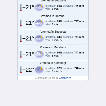
Vremea în Botoșani
+21°
umiditate:
93%
presiune:
746 mm
vânt:
3 m/s,
Vremea în Dorohoi
+21°
umiditate:
93%
presiune:
747 mm
vânt:
3 m/s,
Vremea în Bucecea
+21°
umiditate:
93%
presiune:
744 mm
vânt:
3 m/s,
Vremea în Darabani
+21°
umiditate:
90%
presiune:
747 mm
vânt:
3 m/s,
Vremea în Ștefănești
+22°
umiditate:
87%
presiune:
746 mm
vânt:
5 m/s,
Vremea pe 10 zile la
Celsium.ro