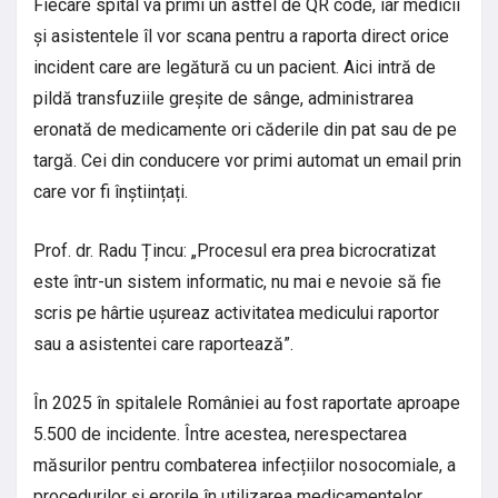
Fiecare spital va primi un astfel de QR code, iar medicii
și asistentele îl vor scana pentru a raporta direct orice
incident care are legătură cu un pacient. Aici intră de
pildă transfuziile greșite de sânge, administrarea
eronată de medicamente ori căderile din pat sau de pe
targă. Cei din conducere vor primi automat un email prin
care vor fi înștiințați.
Prof. dr. Radu Țincu: „Procesul era prea bicrocratizat
este într-un sistem informatic, nu mai e nevoie să fie
scris pe hârtie ușureaz activitatea medicului raportor
sau a asistentei care raportează”.
În 2025 în spitalele României au fost raportate aproape
5.500 de incidente. Între acestea, nerespectarea
măsurilor pentru combaterea infecțiilor nosocomiale, a
procedurilor și erorile în utilizarea medicamentelor.