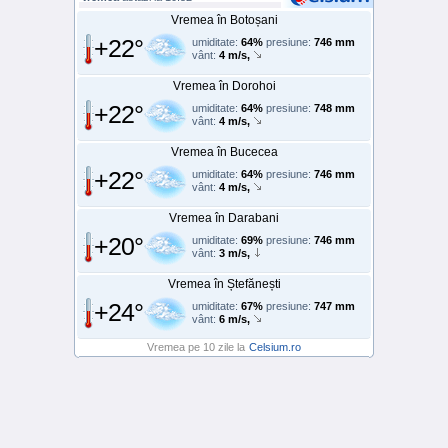
Vremea în Botoșani
+22°
umiditate:
64%
presiune:
746 mm
vânt:
4 m/s,
Vremea în Dorohoi
+22°
umiditate:
64%
presiune:
748 mm
vânt:
4 m/s,
Vremea în Bucecea
+22°
umiditate:
64%
presiune:
746 mm
vânt:
4 m/s,
Vremea în Darabani
+20°
umiditate:
69%
presiune:
746 mm
vânt:
3 m/s,
Vremea în Ștefănești
+24°
umiditate:
67%
presiune:
747 mm
vânt:
6 m/s,
Vremea pe 10 zile la
Celsium.ro