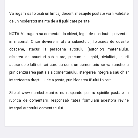
Va rugam sa folositi un limbaj decent; mesajele postate vor fi validate
de un Moderator inainte de a fi publicate pe site.
NOTA: Va rugam sa comentati la obiect, legat de continutul prezentat
in material. Orice deviere in afara subiectului, folosirea de cuvinte
obscene, atacuri la persoana autorului (autorilor) materialului,
afisarea de anunturi publicitare, precum si jigniri, trivialitati, injurii
aduse celorlalti cititori care au scris un comentariu se va sanctiona
prin cenzurarea partiala a comentariului, stergerea integrala sau chiar
interzicerea dreptului de a posta, prin blocarea IP-ului folosit.
Site-ul www.ziarebotosani.ro nu raspunde pentru opiniile postate in
rubrica de comentarii, responsabilitatea formularii acestora revine
integral autorului comentariului.