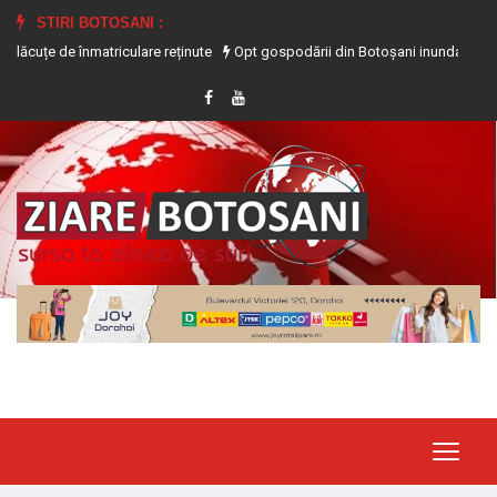
STIRI BOTOSANI :
e înmatriculare reținute
Opt gospodării din Botoșani inundate în urma precipit