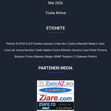
Mai 2026
Toata Arhiva
ETICHETE
Politisti
AJOFM
DJDP
Dorohoi
Incendiu
Urban Serv
Costica Macaleti
Modern Calor
Locuri de munca
Anunturi
Costel Soptica
Hunca Mihaela
Consiliul Local
Ponta
Primaria
Botosani
Primar
Botosani
Alegeri
ANAF
Pompieri
CJ Botosani
Prefect
PARTENERI MEDIA