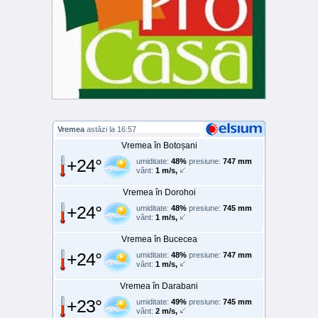
Vremea
astăzi la 16:57
Vremea în Botoșani
+24°
umiditate:
48%
presiune:
747 mm
vânt:
1 m/s,
Vremea în Dorohoi
+24°
umiditate:
48%
presiune:
745 mm
vânt:
1 m/s,
Vremea în Bucecea
+24°
umiditate:
48%
presiune:
747 mm
vânt:
1 m/s,
Vremea în Darabani
+23°
umiditate:
49%
presiune:
745 mm
vânt:
2 m/s,