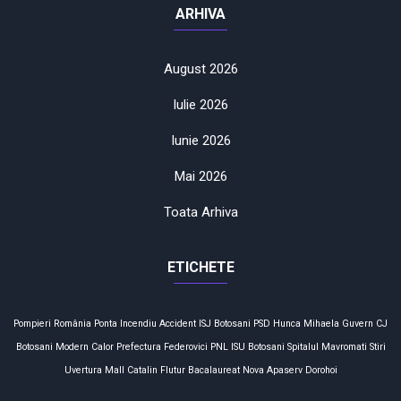
ARHIVA
August 2026
Iulie 2026
Iunie 2026
Mai 2026
Toata Arhiva
ETICHETE
Pompieri
România
Ponta
Incendiu
Accident
ISJ Botosani
PSD
Hunca Mihaela
Guvern
CJ
Botosani
Modern Calor
Prefectura
Federovici
PNL
ISU Botosani
Spitalul Mavromati
Stiri
Uvertura Mall
Catalin Flutur
Bacalaureat
Nova Apaserv
Dorohoi