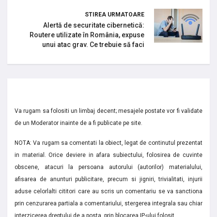
STIREA URMATOARE
Alertă de securitate cibernetică:
Routere utilizate în România, expuse
unui atac grav. Ce trebuie să faci
Va rugam sa folositi un limbaj decent; mesajele postate vor fi validate
de un Moderator inainte de a fi publicate pe site.
NOTA: Va rugam sa comentati la obiect, legat de continutul prezentat
in material. Orice deviere in afara subiectului, folosirea de cuvinte
obscene, atacuri la persoana autorului (autorilor) materialului,
afisarea de anunturi publicitare, precum si jigniri, trivialitati, injurii
aduse celorlalti cititori care au scris un comentariu se va sanctiona
prin cenzurarea partiala a comentariului, stergerea integrala sau chiar
interzicerea dreptului de a posta, prin blocarea IP-ului folosit.