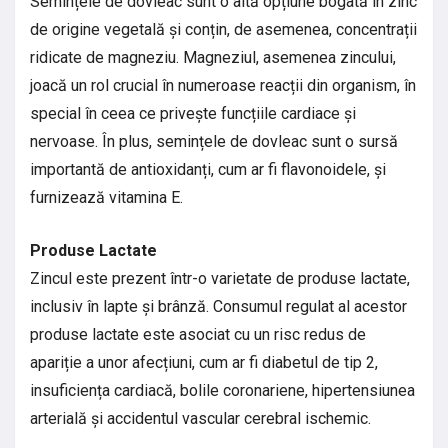
Semințele de dovleac sunt o altă opțiune bogată în zinc
de origine vegetală și conțin, de asemenea, concentrații
ridicate de magneziu. Magneziul, asemenea zincului,
joacă un rol crucial în numeroase reacții din organism, în
special în ceea ce privește funcțiile cardiace și
nervoase. În plus, semințele de dovleac sunt o sursă
importantă de antioxidanți, cum ar fi flavonoidele, și
furnizează vitamina E.
Produse Lactate
Zincul este prezent într-o varietate de produse lactate,
inclusiv în lapte și brânză. Consumul regulat al acestor
produse lactate este asociat cu un risc redus de
apariție a unor afecțiuni, cum ar fi diabetul de tip 2,
insuficiența cardiacă, bolile coronariene, hipertensiunea
arterială și accidentul vascular cerebral ischemic.