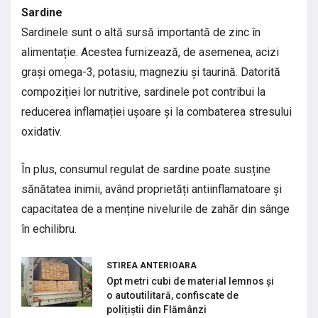
Sardine
Sardinele sunt o altă sursă importantă de zinc în
alimentație. Acestea furnizează, de asemenea, acizi
grași omega-3, potasiu, magneziu și taurină. Datorită
compoziției lor nutritive, sardinele pot contribui la
reducerea inflamației ușoare și la combaterea stresului
oxidativ.
În plus, consumul regulat de sardine poate susține
sănătatea inimii, având proprietăți antiinflamatoare și
capacitatea de a menține nivelurile de zahăr din sânge
în echilibru.
STIREA ANTERIOARA
Opt metri cubi de material lemnos și
o autoutilitară, confiscate de
polițiștii din Flămânzi