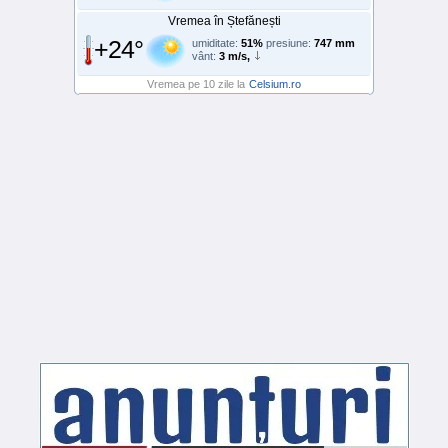
Vremea în Ștefănești
+24°
umiditate:
51%
presiune:
747 mm
vânt:
3 m/s,
Vremea pe 10 zile la
Celsium.ro