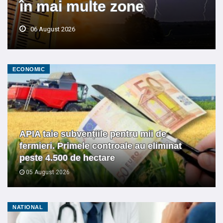
în mai multe zone
06 August 2026
ECONOMIC
APIA taie subvențiile pentru mii de
fermieri. Primele controale au eliminat
peste 4.500 de hectare
05 August 2026
NATIONAL