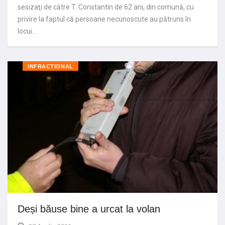
sesizaţi de către T. Constantin de 62 ani, din comună, cu
privire la faptul că persoane necunoscute au pătruns în
locui…
INFRACTIONAL
Deși băuse bine a urcat la volan