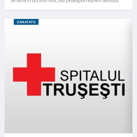
de iarnă în sezonul rece, sub pedeapsa reţinerii talonului …
SANATATE