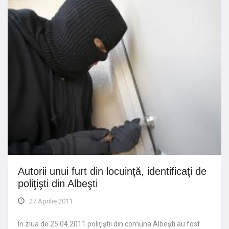
Autorii unui furt din locuinţă, identificaţi de
poliţişti din Albeşti
27 Aprilie 2011
În ziua de 25.04.2011 poliţiştii din comuna Albeşti au fost