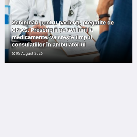
Schimbări pentru pacienți, pregătite de
CNAS. Prescripții pe trei luni la
medicamente, va crește timpul
consulațiilor în ambulatoriul
05 August 2026