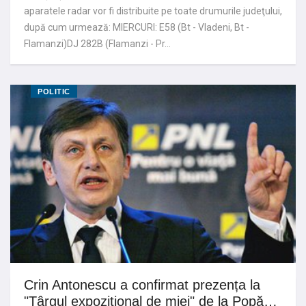
aparatele radar vor fi distribuite pe toate drumurile judeţului,
după cum urmează: MIERCURI: E58 (Bt - Vladeni, Bt -
Flamanzi)DJ 282B (Flamanzi - Pr…
POLITIC
Crin Antonescu a confirmat prezența la
"Târgul expoziţional de miei" de la Popă…