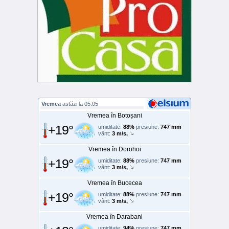
Vremea
astăzi la 05:05
Vremea în Botoșani
+19°
umiditate:
88%
presiune:
747 mm
vânt:
3 m/s,
Vremea în Dorohoi
+19°
umiditate:
88%
presiune:
747 mm
vânt:
3 m/s,
Vremea în Bucecea
+19°
umiditate:
88%
presiune:
747 mm
vânt:
3 m/s,
Vremea în Darabani
umiditate:
94%
presiune:
747 mm