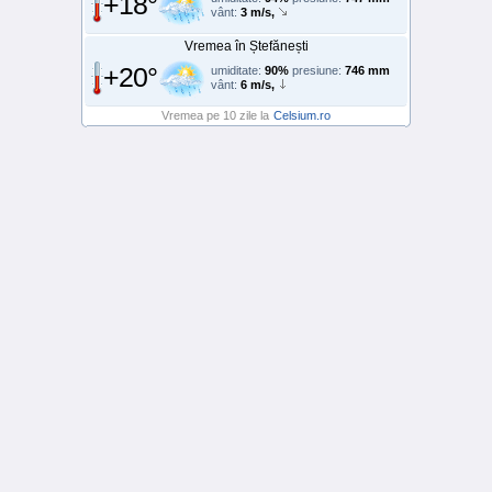
+18°
vânt:
3 m/s,
Vremea în Ștefănești
+20°
umiditate:
90%
presiune:
746 mm
vânt:
6 m/s,
Vremea pe 10 zile la
Celsium.ro