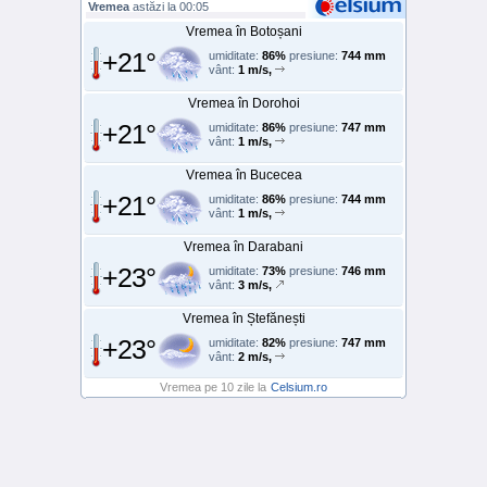
Vremea
astăzi la 00:05
Vremea în Botoșani
+21°
umiditate:
86%
presiune:
744 mm
vânt:
1 m/s,
Vremea în Dorohoi
+21°
umiditate:
86%
presiune:
747 mm
vânt:
1 m/s,
Vremea în Bucecea
+21°
umiditate:
86%
presiune:
744 mm
vânt:
1 m/s,
Vremea în Darabani
+23°
umiditate:
73%
presiune:
746 mm
vânt:
3 m/s,
Vremea în Ștefănești
+23°
umiditate:
82%
presiune:
747 mm
vânt:
2 m/s,
Vremea pe 10 zile la
Celsium.ro