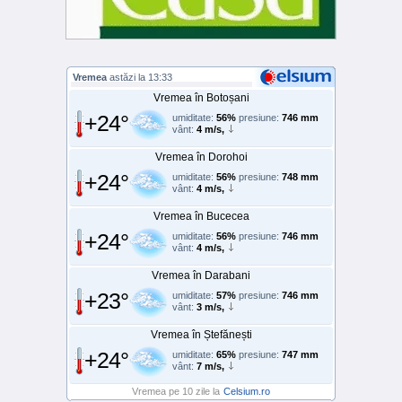
Vremea
astăzi la 13:33
Vremea în Botoșani
+24°
umiditate:
56%
presiune:
746 mm
vânt:
4 m/s,
Vremea în Dorohoi
+24°
umiditate:
56%
presiune:
748 mm
vânt:
4 m/s,
Vremea în Bucecea
+24°
umiditate:
56%
presiune:
746 mm
vânt:
4 m/s,
Vremea în Darabani
+23°
umiditate:
57%
presiune:
746 mm
vânt:
3 m/s,
Vremea în Ștefănești
+24°
umiditate:
65%
presiune:
747 mm
vânt:
7 m/s,
Vremea pe 10 zile la
Celsium.ro