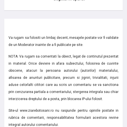
Va rugam sa folositi un limbaj decent; mesajele postate vor fi validate
de un Moderator inainte de a fi publicate pe site.
NOTA: Va rugam sa comentati la obiect, legat de continutul prezentat
in material. Orice deviere in afara subiectului, folosirea de cuvinte
obscene, atacuri la persoana autorului (autorilor) materialului,
afisarea de anunturi publicitare, precum si jigniri, trivialitati, injurii
aduse celorlalti cititori care au scris un comentariu se va sanctiona
prin cenzurarea partiala a comentariului, stergerea integrala sau chiar
interzicerea dreptului de a posta, prin blocarea IP-ului folosit.
Site-ul www.ziarebotosani.ro nu raspunde pentru opiniile postate in
rubrica de comentarii, responsabilitatea formularii acestora revine
integral autorului comentariului.