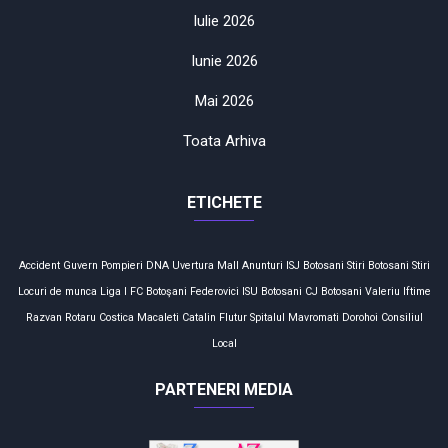
Iulie 2026
Iunie 2026
Mai 2026
Toata Arhiva
ETICHETE
Accident
Guvern
Pompieri
DNA
Uvertura Mall
Anunturi
ISJ Botosani
Stiri Botosani
Stiri
Locuri de munca
Liga I
FC Botoşani
Federovici
ISU Botosani
CJ Botosani
Valeriu Iftime
Razvan Rotaru
Costica Macaleti
Catalin Flutur
Spitalul Mavromati
Dorohoi
Consiliul
Local
PARTENERI MEDIA