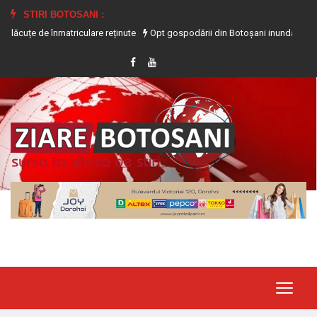
STIRI BOTOSANI :
 înmatriculare reținute
Opt gospodării din Botoșani inundate în urma precipit