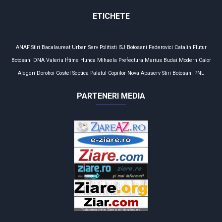
ETICHETE
ANAF
Stiri
Bacalaureat
Urban Serv
Politisti
ISJ Botosani
Federovici
Catalin Flutur
Botosani
DNA
Valeriu Iftime
Hunca Mihaela
Prefectura
Marius Budai
Modern Calor
Alegeri
Dorohoi
Costel Soptica
Palatul Copiilor
Nova Apaserv
Stiri Botosani
PNL
PARTENERI MEDIA