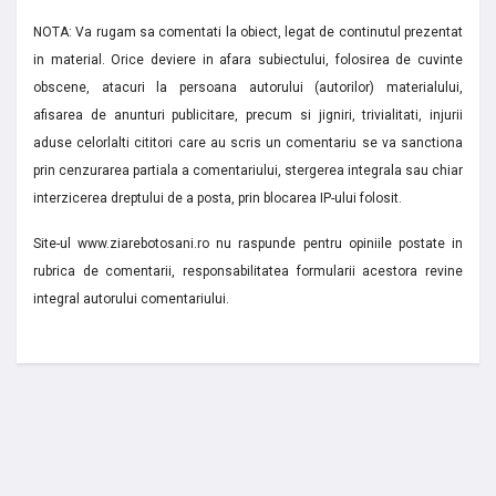
NOTA: Va rugam sa comentati la obiect, legat de continutul prezentat
in material. Orice deviere in afara subiectului, folosirea de cuvinte
obscene, atacuri la persoana autorului (autorilor) materialului,
afisarea de anunturi publicitare, precum si jigniri, trivialitati, injurii
aduse celorlalti cititori care au scris un comentariu se va sanctiona
prin cenzurarea partiala a comentariului, stergerea integrala sau chiar
interzicerea dreptului de a posta, prin blocarea IP-ului folosit.
Site-ul www.ziarebotosani.ro nu raspunde pentru opiniile postate in
rubrica de comentarii, responsabilitatea formularii acestora revine
integral autorului comentariului.