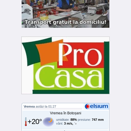
Vremea
astăzi la 01:27
Vremea în Botoșani
+20°
umiditate:
88%
presiune:
747 mm
vânt:
3 m/s,