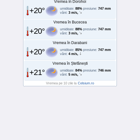
Vremea în Dorohoi
+20°
umiditate:
88%
presiune:
747 mm
vânt:
3 m/s,
Vremea în Bucecea
+20°
umiditate:
88%
presiune:
747 mm
vânt:
3 m/s,
Vremea în Darabani
+20°
umiditate:
85%
presiune:
747 mm
vânt:
4 m/s,
Vremea în Ștefănești
+21°
umiditate:
84%
presiune:
746 mm
vânt:
5 m/s,
Vremea pe 10 zile la
Celsium.ro