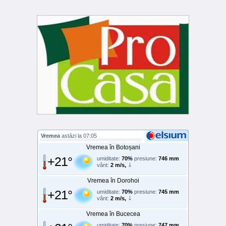
Vremea
astăzi la 07:05
Vremea în Botoșani
+21°
umiditate:
70%
presiune:
746 mm
vânt:
2 m/s,
Vremea în Dorohoi
+21°
umiditate:
70%
presiune:
745 mm
vânt:
2 m/s,
Vremea în Bucecea
umiditate:
70%
presiune:
747 mm