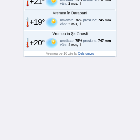
+21°
vânt:
2 m/s,
Vremea în Darabani
+19°
umiditate:
76%
presiune:
745 mm
vânt:
3 m/s,
Vremea în Ștefănești
+20°
umiditate:
75%
presiune:
747 mm
vânt:
4 m/s,
Vremea pe 10 zile la
Celsium.ro