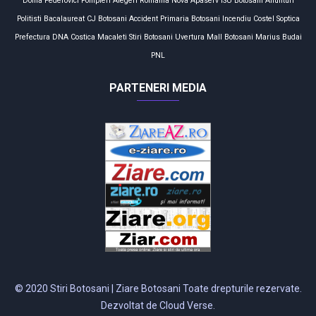
Doina Federovici
Pompieri
Alegeri
România
Nova Apaserv
ISU Botosani
Anunturi
Politisti
Bacalaureat
CJ Botosani
Accident
Primaria Botosani
Incendiu
Costel Soptica
Prefectura
DNA
Costica Macaleti
Stiri Botosani
Uvertura Mall
Botosani
Marius Budai
PNL
PARTENERI MEDIA
© 2020 Stiri Botosani | Ziare Botosani Toate drepturile rezervate.
Dezvoltat de Cloud Verse.