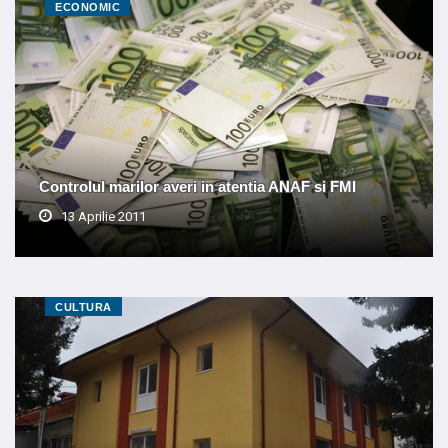
ECONOMIC
Controlul marilor averi in atentia ANAF si FMI
13 Aprilie 2011
CULTURA