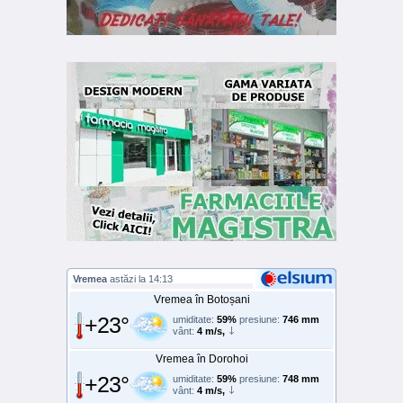
Vremea
astăzi la 14:13
Vremea în Botoșani
+23°
umiditate:
59%
presiune:
746 mm
vânt:
4 m/s,
Vremea în Dorohoi
+23°
umiditate:
59%
presiune:
748 mm
vânt:
4 m/s,