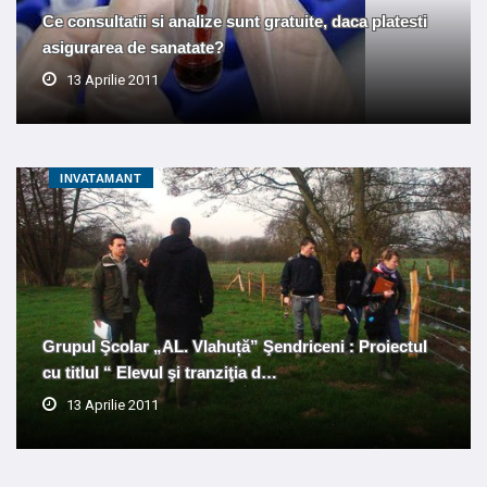
Ce consultatii si analize sunt gratuite, daca platesti
asigurarea de sanatate?
13 Aprilie 2011
INVATAMANT
Grupul Şcolar „AL. Vlahuță” Şendriceni : Proiectul
cu titlul “ Elevul şi tranziţia d…
13 Aprilie 2011