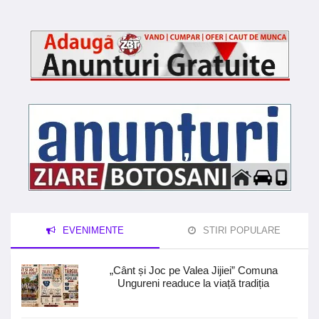
EVENIMENTE
STIRI POPULARE
„Cânt și Joc pe Valea Jijiei” Comuna
Ungureni readuce la viață tradiția