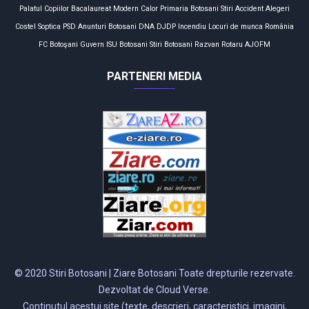
Palatul Copiilor
Bacalaureat
Modern Calor
Primaria Botosani
Stiri
Accident
Alegeri
Costel Soptica
PSD
Anunturi
Botosani
DNA
DJDP
Incendiu
Locuri de munca
România
FC Botoşani
Guvern
ISU Botosani
Stiri Botosani
Razvan Rotaru
AJOFM
PARTENERI MEDIA
© 2020 Stiri Botosani | Ziare Botosani Toate drepturile rezervate.
Dezvoltat de Cloud Verse.
Continutul acestui site (texte, descrieri, caracteristici, imagini,