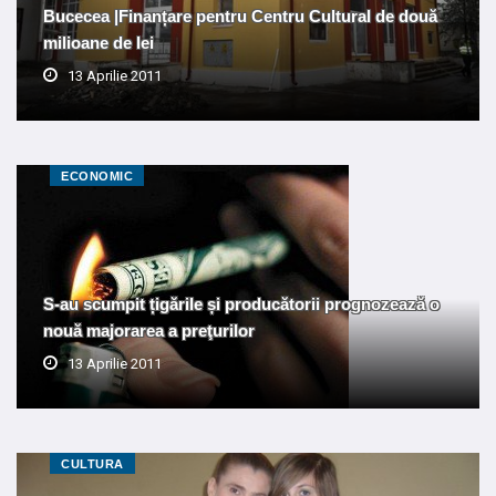
Bucecea |Finanțare pentru Centru Cultural de două
milioane de lei
13 Aprilie 2011
ECONOMIC
S-au scumpit țigările și producătorii prognozează o
nouă majorarea a preţurilor
13 Aprilie 2011
CULTURA