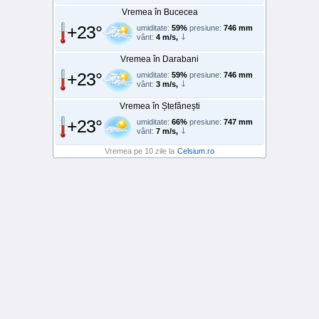
Vremea în Bucecea
+23°
umiditate:
59%
presiune:
746 mm
vânt:
4 m/s,
Vremea în Darabani
+23°
umiditate:
59%
presiune:
746 mm
vânt:
3 m/s,
Vremea în Ștefănești
+23°
umiditate:
66%
presiune:
747 mm
vânt:
7 m/s,
Vremea pe 10 zile la
Celsium.ro