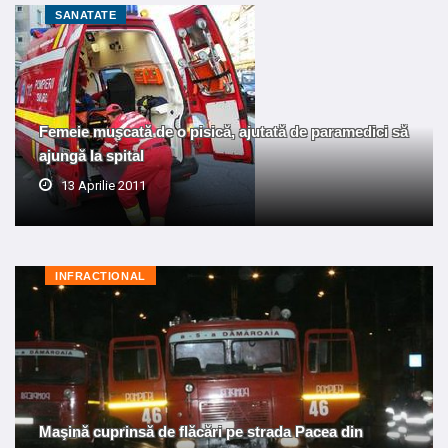
SANATATE
Femeie muşcată de o pisică, ajutată de paramedici să
ajungă la spital
13 Aprilie 2011
INFRACTIONAL
Maşină cuprinsă de flăcări pe strada Pacea din