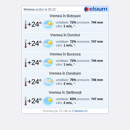
Vremea
astăzi la 06:22
Vremea în Botoșani
+24°
umiditate:
72%
presiune:
744 mm
vânt:
1 m/s,
Vremea în Dorohoi
+24°
umiditate:
72%
presiune:
747 mm
vânt:
1 m/s,
Vremea în Bucecea
+24°
umiditate:
72%
presiune:
744 mm
vânt:
1 m/s,
Vremea în Darabani
+24°
umiditate:
76%
presiune:
746 mm
vânt:
2 m/s,
Vremea în Ștefănești
+24°
umiditate:
83%
presiune:
747 mm
vânt:
2 m/s,
Vremea pe 10 zile la
Celsium.ro