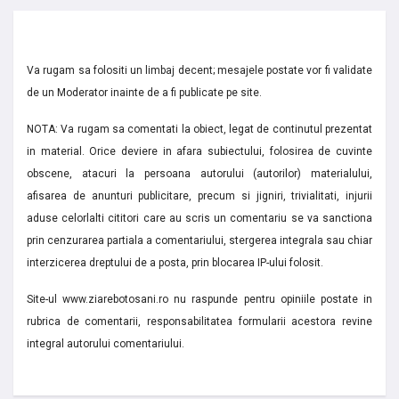
Va rugam sa folositi un limbaj decent; mesajele postate vor fi validate
de un Moderator inainte de a fi publicate pe site.
NOTA: Va rugam sa comentati la obiect, legat de continutul prezentat
in material. Orice deviere in afara subiectului, folosirea de cuvinte
obscene, atacuri la persoana autorului (autorilor) materialului,
afisarea de anunturi publicitare, precum si jigniri, trivialitati, injurii
aduse celorlalti cititori care au scris un comentariu se va sanctiona
prin cenzurarea partiala a comentariului, stergerea integrala sau chiar
interzicerea dreptului de a posta, prin blocarea IP-ului folosit.
Site-ul www.ziarebotosani.ro nu raspunde pentru opiniile postate in
rubrica de comentarii, responsabilitatea formularii acestora revine
integral autorului comentariului.