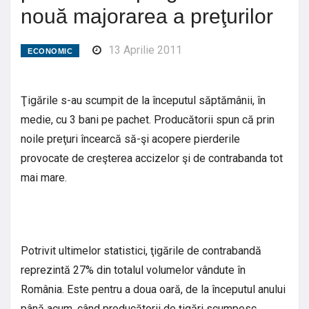
nouă majorarea a preţurilor
13 Aprilie 2011
ECONOMIC
Ţigările s-au scumpit de la începutul săptămânii, în
medie, cu 3 bani pe pachet. Producătorii spun că prin
noile preţuri încearcă să-şi acopere pierderile
provocate de creşterea accizelor şi de contrabanda tot
mai mare.
Potrivit ultimelor statistici, ţigările de contrabandă
reprezintă 27% din totalul volumelor vândute în
România. Este pentru a doua oară, de la începutul anului
până acum, când producătorii de ţigări scumpesc