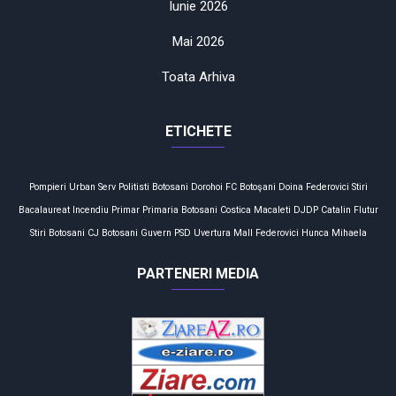
Iunie 2026
Mai 2026
Toata Arhiva
ETICHETE
Pompieri
Urban Serv
Politisti
Botosani
Dorohoi
FC Botoşani
Doina Federovici
Stiri
Bacalaureat
Incendiu
Primar
Primaria Botosani
Costica Macaleti
DJDP
Catalin Flutur
Stiri Botosani
CJ Botosani
Guvern
PSD
Uvertura Mall
Federovici
Hunca Mihaela
PARTENERI MEDIA