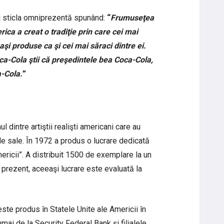
u sticla omniprezentă spunând:
“
Frumuseţea
rica a creat o tradiţie prin care cei mai
i produse ca şi cei mai săraci dintre ei.
Coca-Cola ştii că preşedintele bea Coca-Cola,
a-Cola.
”
dintre artiştii realişti americani care au
ile sale. În 1972 a produs o lucrare dedicată
mericii”. A distribuit 1500 de exemplare la un
n prezent, aceeaşi lucrare este evaluată la
te produs în Statele Unite ale Americii în
umai de la Security Federal Bank şi filialele