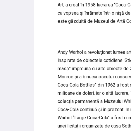
Art, a creat în 1958 lucrarea “Coca-Co
cu vopsea şi înrămate într-o nişă de 
este găzduită de Muzeul de Artă C
Andy Warhol a revoluţionat lumea artis
inspirate de obiectele cotidiene. Stic
masă” împreună cu alte obiecte de z
Monroe şi a binecunoscutei conserv
Coca-Cola Bottles” din 1962 a fost cu
milioane de dolari, iar o altă lucrar
colecţia permanentă a Muzeului Whit
Coca-Cola continuă şi în prezent. Î
Warhol “Large Coca-Cola” a fost cum
unei licitaţii organizate de casa So