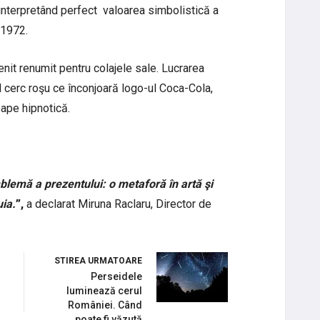
 interpretând perfect valoarea simbolistică a
 1972.
it renumit pentru colajele sale. Lucrarea
 cerc roşu ce înconjoară logo-ul Coca-Cola,
oape hipnotică.
blemă a prezentului: o metaforă în artă şi
uia.
”,
a declarat Miruna Raclaru, Director de
STIREA URMATOARE
Perseidele
luminează cerul
României. Când
poate fi văzută