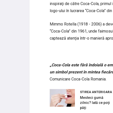
inspiraţi de către Coca-Cola, primul
logo-ului în lucrarea “Coca-Cola” din
Mimmo Rotella (1918 - 2006) a deven
“Coca-Cola” din 1961, unde faimosul
captează atenţia într-o manieră apr
„
Coca-Cola este fără îndoială o em
un simbol prezent în mintea fiecăr
Comunicare Coca-Cola Romania.
STIREA ANTERIOARA
Mesteci gumă
zilnic? Iată ce poţi
păţi