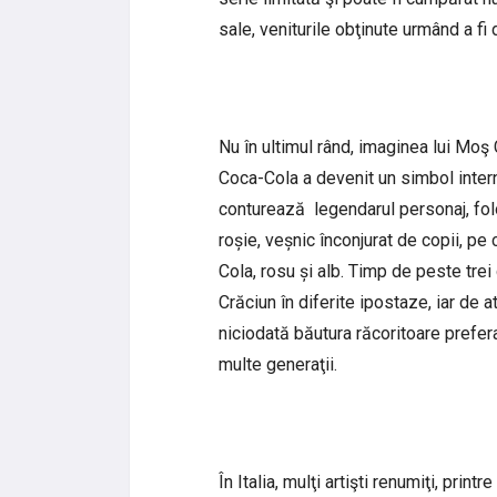
sale, veniturile obţinute urmând a fi 
Nu în ultimul rând, imaginea lui Mo
Coca-Cola a devenit un simbol inte
conturează legendarul personaj, folo
roșie, veșnic înconjurat de copii, pe 
Cola, rosu și alb. Timp de peste tr
Crăciun în diferite ipostaze, iar de 
niciodată băutura răcoritoare prefe
multe generaţii.
În Italia, mulţi artişti renumiţi, pri