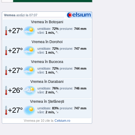
Vremea
astăzi la 07:07
Vremea în Botoșani
+27°
umiditate:
72%
presiune:
744 mm
vânt:
1 m/s,
Vremea în Dorohoi
+27°
umiditate:
72%
presiune:
747 mm
vânt:
1 m/s,
Vremea în Bucecea
+27°
umiditate:
72%
presiune:
744 mm
vânt:
1 m/s,
Vremea în Darabani
+26°
umiditate:
76%
presiune:
746 mm
vânt:
2 m/s,
Vremea în Ștefănești
+27°
umiditate:
83%
presiune:
747 mm
vânt:
2 m/s,
Vremea pe 10 zile la
Celsium.ro