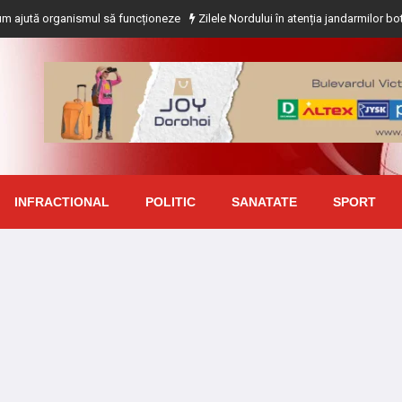
organismul să funcționeze
Zilele Nordului în atenția jandarmilor botoșăneni
INFRACTIONAL
POLITIC
SANATATE
SPORT