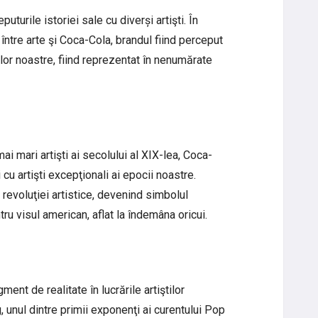
uturile istoriei sale cu diverși artişti. În
între arte şi Coca-Cola, brandul fiind perceput
or noastre, fiind reprezentat în nenumărate
ai mari artişti ai secolului al XIX-lea, Coca-
cu artişti excepţionali ai epocii noastre.
revoluţiei artistice, devenind simbolul
tru visul american, aflat la îndemâna oricui.
ent de realitate în lucrările artiştilor
unul dintre primii exponenţi ai curentului Pop