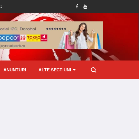
Tânăr condamnat la închisoare pentru viol asupra unui minor și pornografie infan
ANUNTURI
ALTE SECTIUNI