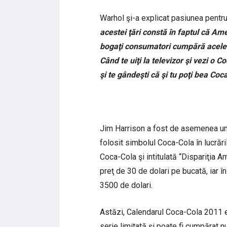
Warhol şi-a explicat pasiunea pentr
acestei ţări constă în faptul că Ame
bogaţi consumatori cumpără aceleaş
Când te uiţi la televizor şi vezi o 
şi te gândeşti că şi tu poţi bea Coc
Jim Harrison a fost de asemenea unul 
folosit simbolul Coca-Cola în lucrăr
Coca-Cola şi intitulată “Dispariţia A
preţ de 30 de dolari pe bucată, iar î
3500 de dolari.
Astăzi, Calendarul Coca-Cola 2011 es
serie limitată şi poate fi cumpărat n