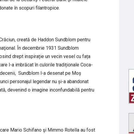
donate în scopuri filantropice.
ş Crăciun, creată de Haddon Sundblom pentru
rnaţional. În decembrie 1931 Sundblom
sind drept inspirație un vecin vesel cu fața
care l-a imbrăcat în culorile tradiționale Coca-
ei decenii, Sundblom l-a desenat pe Moș
atunci personajul legendar nu și-a abandonat
rată, devenind o imagine inconfundabilă pentru
ntre care Mario Schifano şi Mimmo Rotella au fost