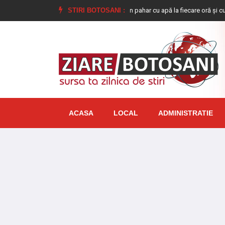
”
De ce este bine să bem câte un pahar cu apă la fiecare oră și cum ajută 
STIRI BOTOSANI :
ACASA
LOCAL
ADMINISTRATIE