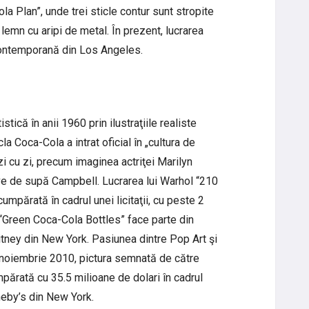
la Plan”, unde trei sticle contur sunt stropite
lemn cu aripi de metal. În prezent, lucrarea
ontemporană din Los Angeles.
tică în anii 1960 prin ilustraţiile realiste
la Coca-Cola a intrat oficial în „cultura de
i cu zi, precum imaginea actriţei Marilyn
e de supă Campbell. Lucrarea lui Warhol “210
mpărată în cadrul unei licitaţii, cu peste 2
e, “Green Coca-Cola Bottles” face parte din
ney din New York. Pasiunea dintre Pop Art şi
n noiembrie 2010, pictura semnată de către
părată cu 35.5 milioane de dolari în cadrul
theby’s din New York.