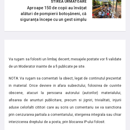
STIREA URMATOARE
Aproape 150 de copii au învățat
alături de pompierii botoșăneni, că
siguranța începe cu un gest simplu
Va rugam sa folositi un limbaj decent; mesajele postate vor fi validate
de un Moderator inainte de a fi publicate pe site.
NOTA: Va rugam sa comentati la obiect, legat de continutul prezentat
in material. Orice deviere in afara subiectului, folosirea de cuvinte
obscene, atacuri la persoana autorului (autorilor) materialului,
afisarea de anunturi publicitare, precum si jigniri, trivialitati, injurii
aduse celorlalti cititori care au scris un comentariu se va sanctiona
prin cenzurarea partiala a comentariului, stergerea integrala sau chiar
interzicerea dreptului de a posta, prin blocarea IP-ului folosit.