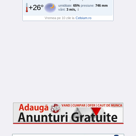
+26°
umiditate:
65%
presiune:
746 mm
vânt:
3 m/s,
Vremea pe 10 zile la
Celsium.ro