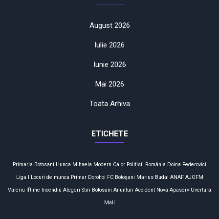
August 2026
Iulie 2026
Iunie 2026
Mai 2026
Toata Arhiva
ETICHETE
Primaria Botosani
Hunca Mihaela
Modern Calor
Politisti
România
Doina Federovici
Liga I
Locuri de munca
Primar
Dorohoi
FC Botoşani
Marius Budai
ANAF
AJOFM
Valeriu Iftime
Incendiu
Alegeri
Stiri Botosani
Anunturi
Accident
Nova Apaserv
Uvertura
Mall