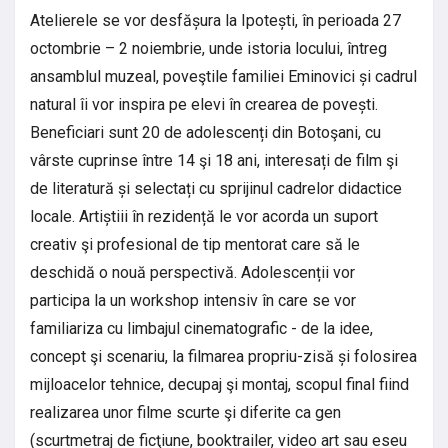
Atelierele se vor desfășura la Ipotești, în perioada 27
octombrie – 2 noiembrie, unde istoria locului, întreg
ansamblul muzeal, poveştile familiei Eminovici și cadrul
natural îi vor inspira pe elevi în crearea de povești.
Beneficiari sunt 20 de adolescenți din Botoşani, cu
vârste cuprinse între 14 şi 18 ani, interesați de film şi
de literatură și selectați cu sprijinul cadrelor didactice
locale. Artiștiii în rezidență le vor acorda un suport
creativ şi profesional de tip mentorat care să le
deschidă o nouă perspectivă. Adolescenții vor
participa la un workshop intensiv în care se vor
familiariza cu limbajul cinematografic - de la idee,
concept şi scenariu, la filmarea propriu-zisă și folosirea
mijloacelor tehnice, decupaj şi montaj, scopul final fiind
realizarea unor filme scurte şi diferite ca gen
(scurtmetraj de ficţiune, booktrailer, video art sau eseu