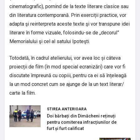
cinematografic), pornind de la texte literare clasice sau
din literatura contemporană. Prin exerciții practice, vor
adapta şi reinterpreta aceste texte şi vor transpune idei
literare în forme vizuale, folosindu-se de „decorul”
Memorialului şi cel al satului Ipoteşti.
Totodată, în cadrul atelierului, vor avea loc și câteva
proiecții de film (în mod special ecranizări) care vor fi
discutate împreună cu copiii, pentru ca ei să înțeleagă
la un mod concret cum se ajunge de la un text literar/
carte la film.
STIREA ANTERIOARA
Doi bărbați din Dimăcheni reținuți
pentru comiterea infracțiunilor de
furt și furt calificat