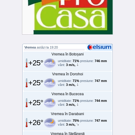
Vremea
astăzi la 19:20
Vremea în Botoșani
+25°
umiditate:
71%
presiune:
746 mm
vânt:
3 m/s,
Vremea în Dorohoi
+25°
umiditate:
71%
presiune:
747 mm
vânt:
3 m/s,
Vremea în Bucecea
+25°
umiditate:
71%
presiune:
744 mm
vânt:
3 m/s,
Vremea în Darabani
+26°
umiditate:
75%
presiune:
747 mm
vânt:
3 m/s,
Vremea în Ștefănești