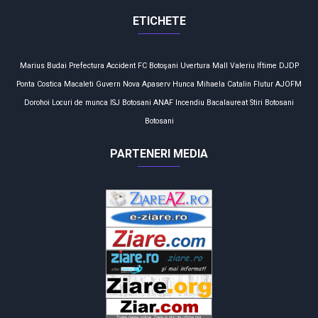
ETICHETE
Marius Budai
Prefectura
Accident
FC Botoşani
Uvertura Mall
Valeriu Iftime
DJDP
Ponta
Costica Macaleti
Guvern
Nova Apaserv
Hunca Mihaela
Catalin Flutur
AJOFM
Dorohoi
Locuri de munca
ISJ Botosani
ANAF
Incendiu
Bacalaureat
Stiri Botosani
Botosani
PARTENERI MEDIA