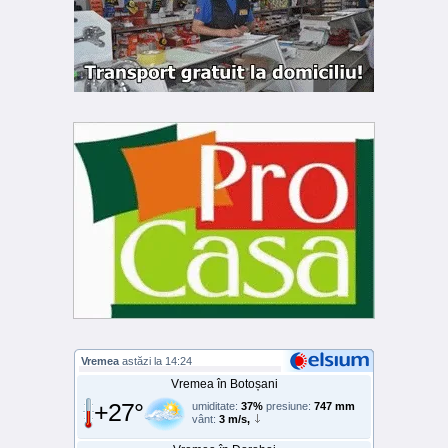
Vremea
astăzi la 14:24
Vremea în Botoșani
+27°
umiditate:
37%
presiune:
747 mm
vânt:
3 m/s,