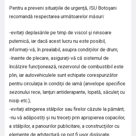
Pentru a preveni situațiile de urgență, ISU Botoșani
recomandă respectarea următoarelor măsuri:
-evitați deplasările pe timp de viscol şi ninsoare
puternică, iar dacă acest lucru nu este posibil,
informați-vă, în prealabil, asupra condițiilor de drum;
-înainte de plecare, asigurați-vă că sistemul de
încălzire funcţionează, rezervorul de combustibil este
plin, iar autovehiculele sunt echipate corespunzător
pentru circulaţia în condiţii de iarnă (anvelope specifice
sezonului rece, lanţuri antiderapante, lopată, săculeţ cu
nisip etc.);
-evitați atingerea stâlpilor sau firelor căzute la pământ;
-nu vă adăpostiți și nu treceți prin apropierea copacilor,
a stâlpilor, a panourilor publicitare, a construcţiilor cu
elemente de arhitectură ce pot fi uşor dislocate,