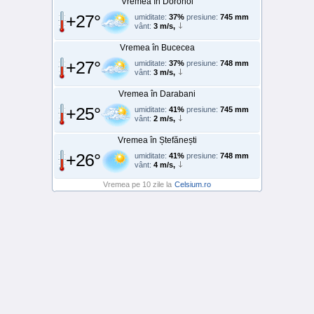
Vremea în Dorohoi
+27°
umiditate:
37%
presiune:
745 mm
vânt:
3 m/s,
Vremea în Bucecea
+27°
umiditate:
37%
presiune:
748 mm
vânt:
3 m/s,
Vremea în Darabani
+25°
umiditate:
41%
presiune:
745 mm
vânt:
2 m/s,
Vremea în Ștefănești
+26°
umiditate:
41%
presiune:
748 mm
vânt:
4 m/s,
Vremea pe 10 zile la
Celsium.ro