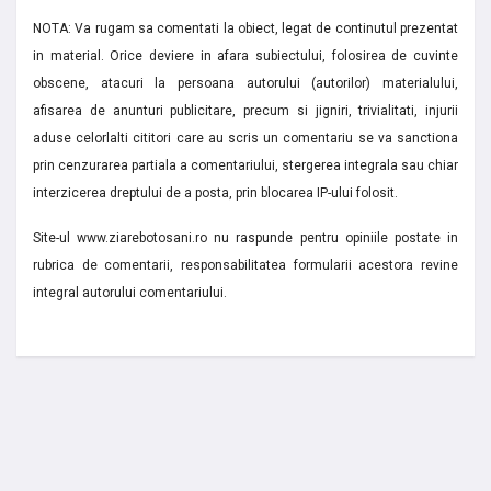
NOTA: Va rugam sa comentati la obiect, legat de continutul prezentat
in material. Orice deviere in afara subiectului, folosirea de cuvinte
obscene, atacuri la persoana autorului (autorilor) materialului,
afisarea de anunturi publicitare, precum si jigniri, trivialitati, injurii
aduse celorlalti cititori care au scris un comentariu se va sanctiona
prin cenzurarea partiala a comentariului, stergerea integrala sau chiar
interzicerea dreptului de a posta, prin blocarea IP-ului folosit.
Site-ul www.ziarebotosani.ro nu raspunde pentru opiniile postate in
rubrica de comentarii, responsabilitatea formularii acestora revine
integral autorului comentariului.