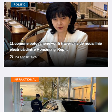
POLITIC
11 comune botoșănene vor fi traversate de noua linie
electrică dintre România și Rep…
24 Aprilie 2025
INFRACTIONAL