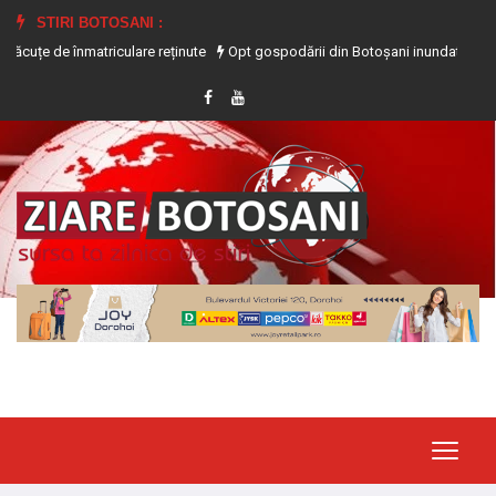
STIRI BOTOSANI :
atriculare reținute
Opt gospodării din Botoșani inundate în urma precipitații