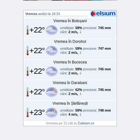
Vremea
astăzi la 18:33
Vremea în Botoșani
+22°
umiditate:
59%
presiune:
745 mm
vânt:
2 m/s,
Vremea în Dorohoi
+22°
umiditate:
59%
presiune:
747 mm
vânt:
2 m/s,
Vremea în Bucecea
+22°
umiditate:
59%
presiune:
745 mm
vânt:
2 m/s,
Vremea în Darabani
+22°
umiditate:
62%
presiune:
745 mm
vânt:
2 m/s,
Vremea în Ștefănești
+23°
umiditate:
59%
presiune:
748 mm
vânt:
4 m/s,
Vremea pe 10 zile la
Celsium.ro