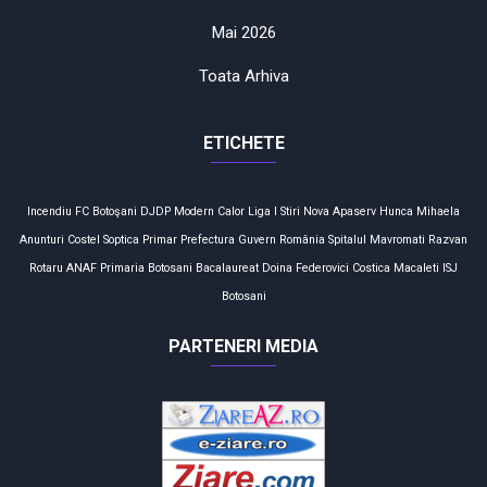
Mai 2026
Toata Arhiva
ETICHETE
Incendiu
FC Botoşani
DJDP
Modern Calor
Liga I
Stiri
Nova Apaserv
Hunca Mihaela
Anunturi
Costel Soptica
Primar
Prefectura
Guvern
România
Spitalul Mavromati
Razvan
Rotaru
ANAF
Primaria Botosani
Bacalaureat
Doina Federovici
Costica Macaleti
ISJ
Botosani
PARTENERI MEDIA