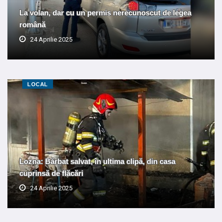
La volan, dar cu un permis nerecunoscut de legea
română
24 Aprilie 2025
LOCAL
Lozna: Bărbat salvat, în ultima clipă, din casa
cuprinsă de flăcări
24 Aprilie 2025