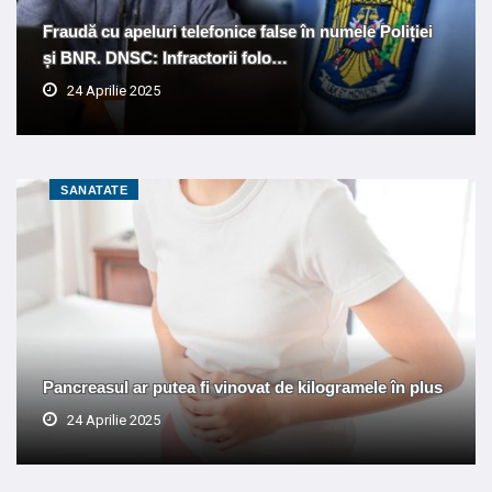
Fraudă cu apeluri telefonice false în numele Poliției
și BNR. DNSC: Infractorii folo…
24 Aprilie 2025
SANATATE
Pancreasul ar putea fi vinovat de kilogramele în plus
24 Aprilie 2025