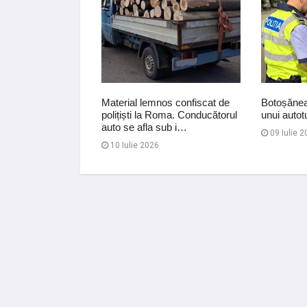
n Dorohoi a ajuns
Material lemnos confiscat de
Botoșănean
 ce a încălcat
polițiști la Roma. Conducătorul
unui autot
otecție …
auto se afla sub i…
09 Iulie 2
10 Iulie 2026