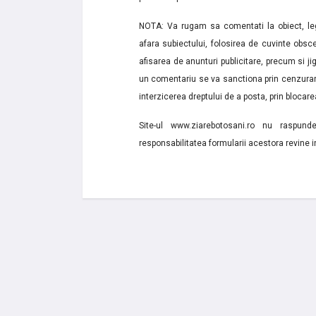
NOTA: Va rugam sa comentati la obiect, lega
afara subiectului, folosirea de cuvinte obsce
afisarea de anunturi publicitare, precum si jignir
un comentariu se va sanctiona prin cenzurare
interzicerea dreptului de a posta, prin blocarea
Site-ul www.ziarebotosani.ro nu raspund
responsabilitatea formularii acestora revine i