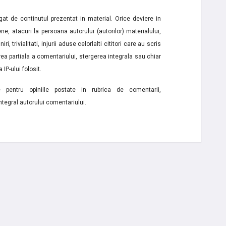
t de continutul prezentat in material. Orice deviere in
ne, atacuri la persoana autorului (autorilor) materialului,
i, trivialitati, injurii aduse celorlalti cititori care au scris
a partiala a comentariului, stergerea integrala sau chiar
 IP-ului folosit.
e pentru opiniile postate in rubrica de comentarii,
ntegral autorului comentariului.