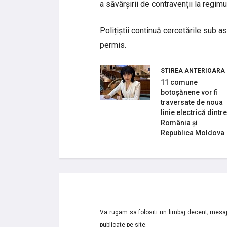
a săvârșirii de contravenții la regimul
Polițiștii continuă cercetările sub a
permis.
STIREA ANTERIOARA
11 comune
botoșănene vor fi
traversate de noua
linie electrică dintre
România și
Republica Moldova
Va rugam sa folositi un limbaj decent; mesaje
publicate pe site.