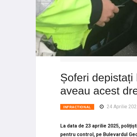
Șoferi depistați
aveau acest dr
24 Aprilie 20
INFRACTIONAL
La data de 23 aprilie 2025, polițișt
pentru control, pe Bulevardul Ge