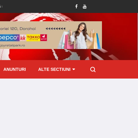
Plățile alocațiilor, indemnizațiilor și stimulentelor, efectuate mai devreme î
ANUNTURI
ALTE SECTIUNI