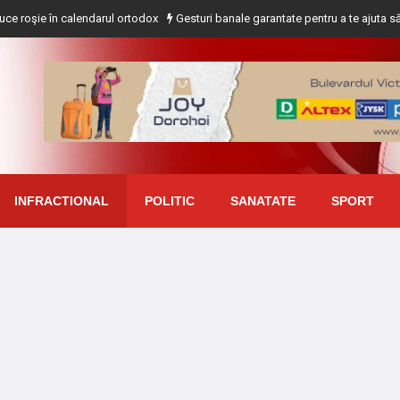
 în calendarul ortodox
Gesturi banale garantate pentru a te ajuta să slăbești
INFRACTIONAL
POLITIC
SANATATE
SPORT