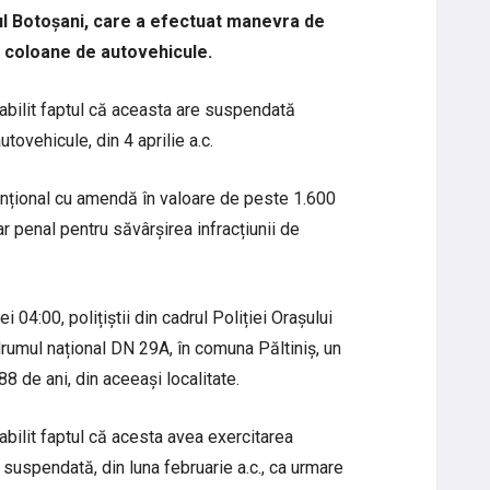
iul Botoșani, care a efectuat manevra de
 coloane de autovehicule.
tabilit faptul că aceasta are suspendată
tovehicule, din 4 aprilie a.c.
nțional cu amendă în valoare de peste 1.600
ar penal pentru săvârșirea infracțiunii de
ei 04:00, polițiștii din cadrul Poliției Orașului
drumul național DN 29A, în comuna Păltiniș, un
8 de ani, din aceeași localitate.
tabilit faptul că acesta avea exercitarea
suspendată, din luna februarie a.c., ca urmare