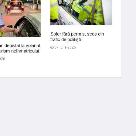
Șofer fără permis, scos din
trafic de polițiști
 depistat la volanul
Depista
07 Iulie 2026
urism neînmatriculat
băuturi
026
23 Iul