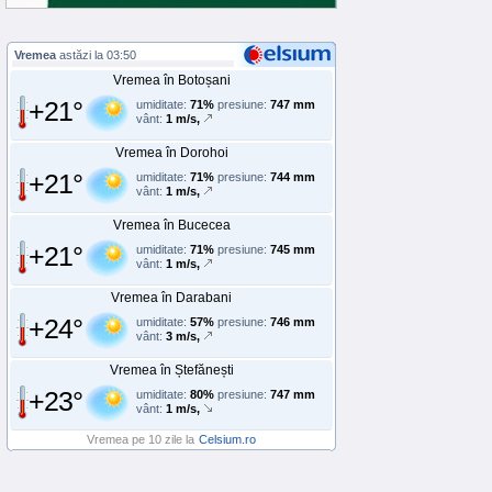
Vremea
astăzi la 03:50
Vremea în Botoșani
+21°
umiditate:
71%
presiune:
747 mm
vânt:
1 m/s,
Vremea în Dorohoi
+21°
umiditate:
71%
presiune:
744 mm
vânt:
1 m/s,
Vremea în Bucecea
+21°
umiditate:
71%
presiune:
745 mm
vânt:
1 m/s,
Vremea în Darabani
+24°
umiditate:
57%
presiune:
746 mm
vânt:
3 m/s,
Vremea în Ștefănești
+23°
umiditate:
80%
presiune:
747 mm
vânt:
1 m/s,
Vremea pe 10 zile la
Celsium.ro