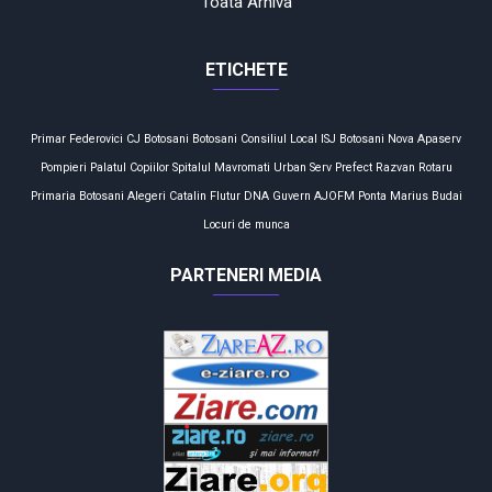
Toata Arhiva
ETICHETE
Primar
Federovici
CJ Botosani
Botosani
Consiliul Local
ISJ Botosani
Nova Apaserv
Pompieri
Palatul Copiilor
Spitalul Mavromati
Urban Serv
Prefect
Razvan Rotaru
Primaria Botosani
Alegeri
Catalin Flutur
DNA
Guvern
AJOFM
Ponta
Marius Budai
Locuri de munca
PARTENERI MEDIA