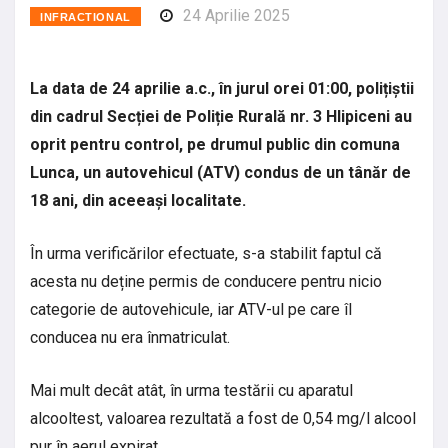
24 Aprilie 2025
INFRACTIONAL
La data de 24 aprilie a.c., în jurul orei 01:00, polițiștii
din cadrul Secției de Poliție Rurală nr. 3 Hlipiceni au
oprit pentru control, pe drumul public din comuna
Lunca, un autovehicul (ATV) condus de un tânăr de
18 ani, din aceeași localitate.
În urma verificărilor efectuate, s-a stabilit faptul că
acesta nu deține permis de conducere pentru nicio
categorie de autovehicule, iar ATV-ul pe care îl
conducea nu era înmatriculat.
Mai mult decât atât, în urma testării cu aparatul
alcooltest, valoarea rezultată a fost de 0,54 mg/l alcool
pur în aerul expirat.