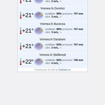
vânt:
3 m/s,
Vremea în Dorohoi
+21°
umiditate:
89%
presiune:
747 mm
vânt:
3 m/s,
Vremea în Bucecea
+21°
umiditate:
89%
presiune:
747 mm
vânt:
3 m/s,
Vremea în Darabani
+21°
umiditate:
83%
presiune:
747 mm
vânt:
3 m/s,
Vremea în Ștefănești
+22°
umiditate:
82%
presiune:
746 mm
vânt:
4 m/s,
Vremea pe 10 zile la
Celsium.ro