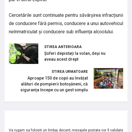
Cercetările sunt continuate pentru săvârșirea infracțiunii
de conducere fără permis, conducere a unui autovehicul
neînmatriculat și conducere sub influența alcoolului.
STIREA ANTERIOARA
Șoferi depistați la volan, deși nu
aveau acest drept
STIREA URMATOARE
Aproape 150 de copii au învățat
alături de pompierii botoșăneni, că
siguranța începe cu un gest simplu
Va rugam sa folositi un limbaj decent; mesajele postate vor fi validate