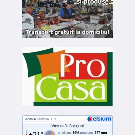
Vremea
astăzi la 00:31
Vremea în Botoșani
+21°
umiditate:
89%
presiune:
747 mm