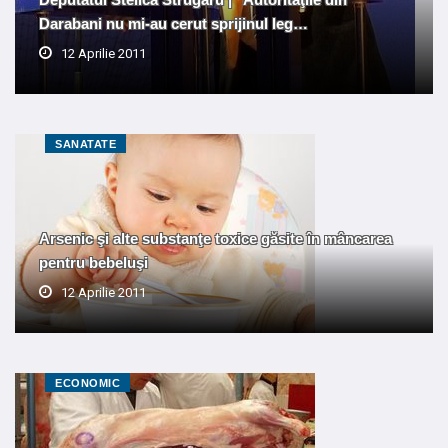
Darabani nu mi-au cerut sprijinul leg…
12 Aprilie 2011
SANATATE
Arsenic şi alte substanţe toxice găsite în mâncarea
pentru bebeluşi
12 Aprilie 2011
ECONOMIC