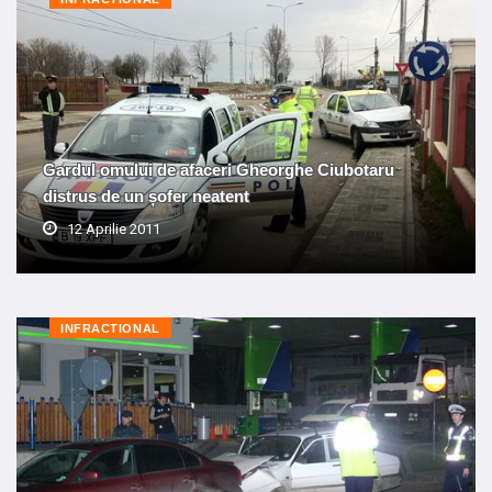
Gardul omului de afaceri Gheorghe Ciubotaru
distrus de un șofer neatent
12 Aprilie 2011
INFRACTIONAL