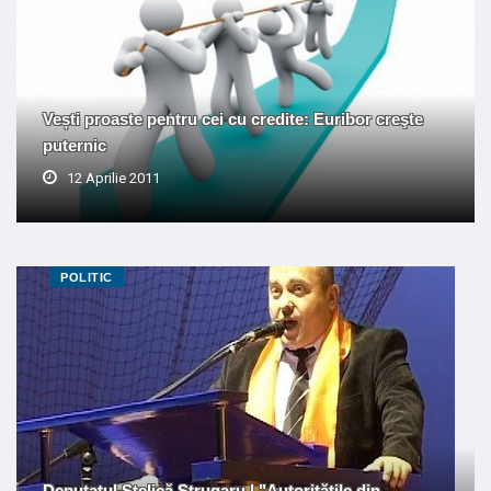
Vești proaste pentru cei cu credite: Euribor creşte
puternic
12 Aprilie 2011
POLITIC
Deputatul Stelică Strugaru | "Autorităţile din