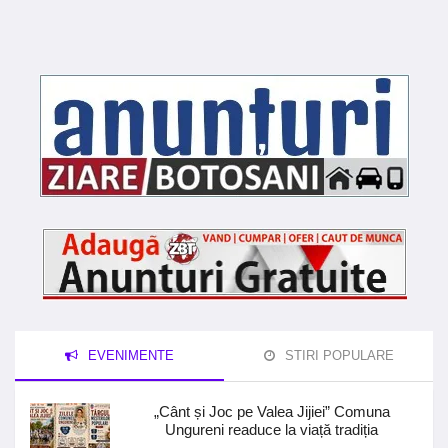
EVENIMENTE
STIRI POPULARE
„Cânt și Joc pe Valea Jijiei” Comuna
Ungureni readuce la viață tradiția