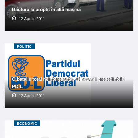
Băutura la proptit în altă mașină
12 Aprilie 2011
POLITIC
O batalie total neinteresanta - Cine va fi presedintele
PD-L
12 Aprilie 2011
ECONOMIC