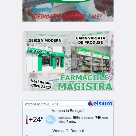
Vremea
astăzi la 13:31
Vremea în Botoșani
+24°
umiditate:
56%
presiune:
746 mm
vânt:
4 m/s,
Vremea în Dorohoi