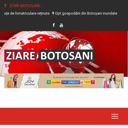
STIRI BOTOSANI :
atriculare reținute
Opt gospodării din Botoșani inundate în urma precipitații