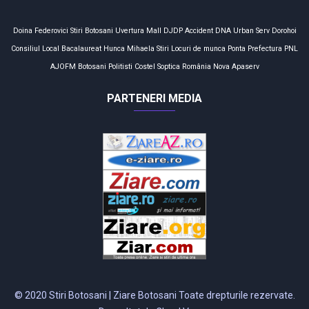
Doina Federovici
Stiri Botosani
Uvertura Mall
DJDP
Accident
DNA
Urban Serv
Dorohoi
Consiliul Local
Bacalaureat
Hunca Mihaela
Stiri
Locuri de munca
Ponta
Prefectura
PNL
AJOFM
Botosani
Politisti
Costel Soptica
România
Nova Apaserv
PARTENERI MEDIA
© 2020 Stiri Botosani | Ziare Botosani Toate drepturile rezervate.