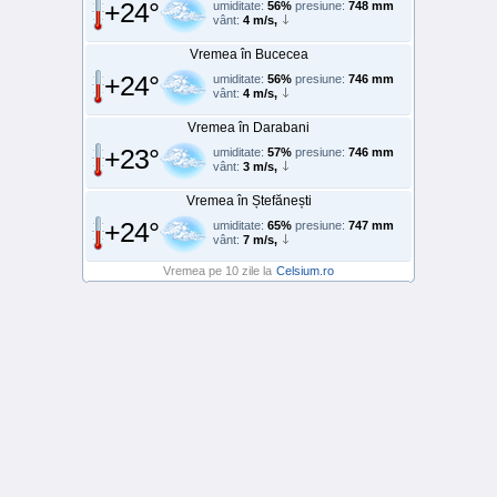
+24°
umiditate:
56%
presiune:
748 mm
vânt:
4 m/s,
Vremea în Bucecea
+24°
umiditate:
56%
presiune:
746 mm
vânt:
4 m/s,
Vremea în Darabani
+23°
umiditate:
57%
presiune:
746 mm
vânt:
3 m/s,
Vremea în Ștefănești
+24°
umiditate:
65%
presiune:
747 mm
vânt:
7 m/s,
Vremea pe 10 zile la
Celsium.ro