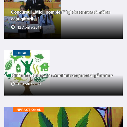
Concursul „Micii pompieri” îşi desemnează mâine
câştigătorii
12 Aprilie 2011
LOCAL
Biblioteca Botoşani : Anul internaţional al pădurilor
12 Aprilie 2011
INFRACTIONAL