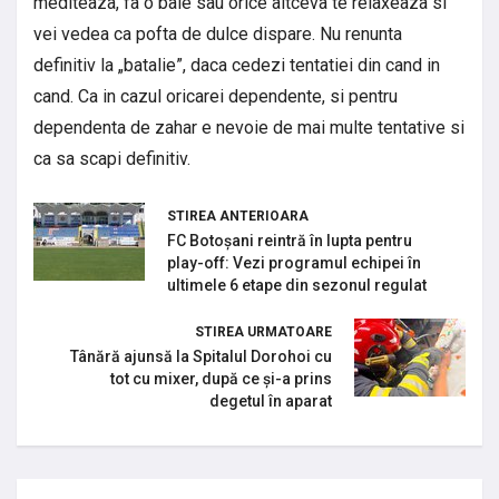
mediteaza, fa o baie sau orice altceva te relaxeaza si
vei vedea ca pofta de dulce dispare. Nu renunta
definitiv la „batalie”, daca cedezi tentatiei din cand in
cand. Ca in cazul oricarei dependente, si pentru
dependenta de zahar e nevoie de mai multe tentative si
ca sa scapi definitiv.
STIREA ANTERIOARA
FC Botoșani reintră în lupta pentru
play-off: Vezi programul echipei în
ultimele 6 etape din sezonul regulat
STIREA URMATOARE
Tânără ajunsă la Spitalul Dorohoi cu
tot cu mixer, după ce și-a prins
degetul în aparat