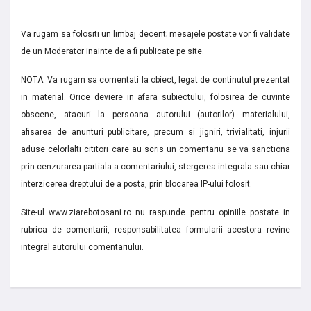
Va rugam sa folositi un limbaj decent; mesajele postate vor fi validate
de un Moderator inainte de a fi publicate pe site.
NOTA: Va rugam sa comentati la obiect, legat de continutul prezentat
in material. Orice deviere in afara subiectului, folosirea de cuvinte
obscene, atacuri la persoana autorului (autorilor) materialului,
afisarea de anunturi publicitare, precum si jigniri, trivialitati, injurii
aduse celorlalti cititori care au scris un comentariu se va sanctiona
prin cenzurarea partiala a comentariului, stergerea integrala sau chiar
interzicerea dreptului de a posta, prin blocarea IP-ului folosit.
Site-ul www.ziarebotosani.ro nu raspunde pentru opiniile postate in
rubrica de comentarii, responsabilitatea formularii acestora revine
integral autorului comentariului.