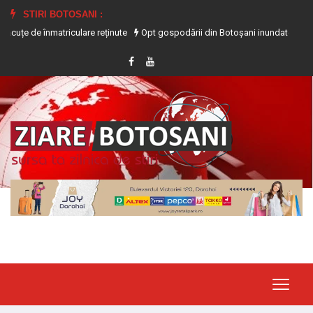
STIRI BOTOSANI :
nmatriculare reținute
Opt gospodării din Botoșani inundate în urma precipitaț