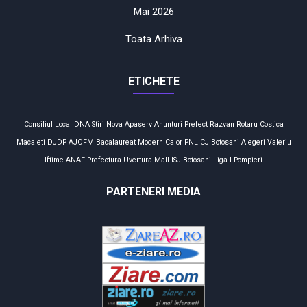
Mai 2026
Toata Arhiva
ETICHETE
Consiliul Local
DNA
Stiri
Nova Apaserv
Anunturi
Prefect
Razvan Rotaru
Costica
Macaleti
DJDP
AJOFM
Bacalaureat
Modern Calor
PNL
CJ Botosani
Alegeri
Valeriu
Iftime
ANAF
Prefectura
Uvertura Mall
ISJ Botosani
Liga I
Pompieri
PARTENERI MEDIA