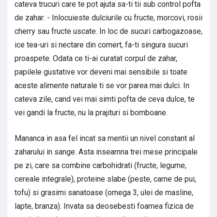
cateva trucuri care te pot ajuta sa-ti tii sub control pofta
de zahar: - Inlocuieste dulciurile cu fructe, morcovi, rosii
cherry sau fructe uscate. In loc de sucuri carbogazoase,
ice tea-uri si nectare din comert, fa-ti singura sucuri
proaspete. Odata ce ti-ai curatat corpul de zahar,
papilele gustative vor deveni mai sensibile si toate
aceste alimente naturale ti se vor parea mai dulci. In
cateva zile, cand vei mai simti pofta de ceva dulce, te
vei gandi la fructe, nu la prajituri si bomboane.
Mananca in asa fel incat sa mentii un nivel constant al
zaharului in sange. Asta inseamna trei mese principale
pe zi, care sa combine carbohidrati (fructe, legume,
cereale integrale), proteine slabe (peste, carne de pui,
tofu) si grasimi sanatoase (omega 3, ulei de masline,
lapte, branza). Invata sa deosebesti foamea fizica de