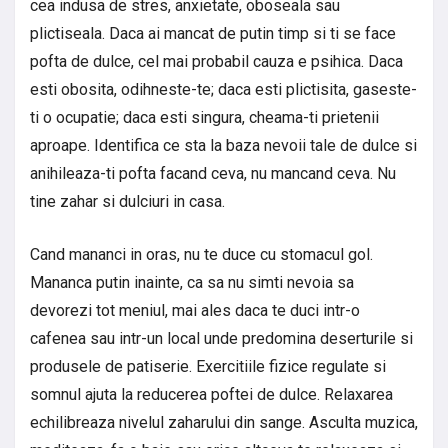
cea indusa de stres, anxietate, oboseala sau
plictiseala. Daca ai mancat de putin timp si ti se face
pofta de dulce, cel mai probabil cauza e psihica. Daca
esti obosita, odihneste-te; daca esti plictisita, gaseste-
ti o ocupatie; daca esti singura, cheama-ti prietenii
aproape. Identifica ce sta la baza nevoii tale de dulce si
anihileaza-ti pofta facand ceva, nu mancand ceva. Nu
tine zahar si dulciuri in casa.
Cand mananci in oras, nu te duce cu stomacul gol.
Mananca putin inainte, ca sa nu simti nevoia sa
devorezi tot meniul, mai ales daca te duci intr-o
cafenea sau intr-un local unde predomina deserturile si
produsele de patiserie. Exercitiile fizice regulate si
somnul ajuta la reducerea poftei de dulce. Relaxarea
echilibreaza nivelul zaharului din sange. Asculta muzica,