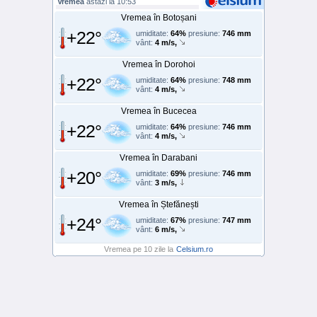
Vremea
astăzi la 10:53
Vremea în Botoșani
+22°
umiditate:
64%
presiune:
746 mm
vânt:
4 m/s,
Vremea în Dorohoi
+22°
umiditate:
64%
presiune:
748 mm
vânt:
4 m/s,
Vremea în Bucecea
+22°
umiditate:
64%
presiune:
746 mm
vânt:
4 m/s,
Vremea în Darabani
+20°
umiditate:
69%
presiune:
746 mm
vânt:
3 m/s,
Vremea în Ștefănești
+24°
umiditate:
67%
presiune:
747 mm
vânt:
6 m/s,
Vremea pe 10 zile la
Celsium.ro