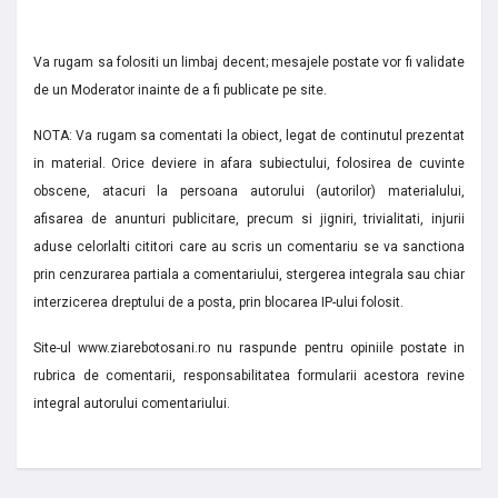
Va rugam sa folositi un limbaj decent; mesajele postate vor fi validate
de un Moderator inainte de a fi publicate pe site.
NOTA: Va rugam sa comentati la obiect, legat de continutul prezentat
in material. Orice deviere in afara subiectului, folosirea de cuvinte
obscene, atacuri la persoana autorului (autorilor) materialului,
afisarea de anunturi publicitare, precum si jigniri, trivialitati, injurii
aduse celorlalti cititori care au scris un comentariu se va sanctiona
prin cenzurarea partiala a comentariului, stergerea integrala sau chiar
interzicerea dreptului de a posta, prin blocarea IP-ului folosit.
Site-ul www.ziarebotosani.ro nu raspunde pentru opiniile postate in
rubrica de comentarii, responsabilitatea formularii acestora revine
integral autorului comentariului.