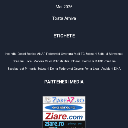
Mai 2026
Toata Arhiva
ETICHETE
Incendiu
Costel Soptica
ANAF
Federovici
Uvertura Mall
FC Botoşani
Spitalul Mavromati
Consiliul Local
Modern Calor
Politisti
Stiri Botosani
Botosani
DJDP
România
Bacalaureat
Primaria Botosani
Doina Federovici
Guvern
Ponta
Liga I
Accident
DNA
PARTENERI MEDIA