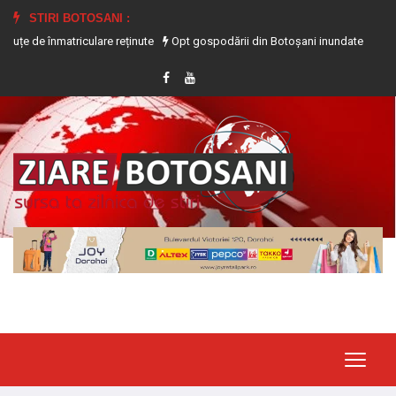
STIRI BOTOSANI :
atriculare reținute
Opt gospodării din Botoșani inundate în urma precipitații