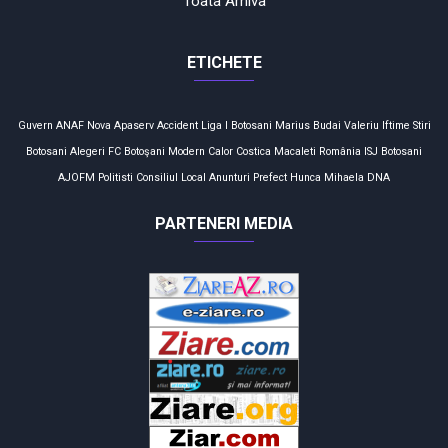
Toata Arhiva
ETICHETE
Guvern
ANAF
Nova Apaserv
Accident
Liga I
Botosani
Marius Budai
Valeriu Iftime
Stiri
Botosani
Alegeri
FC Botoşani
Modern Calor
Costica Macaleti
România
ISJ Botosani
AJOFM
Politisti
Consiliul Local
Anunturi
Prefect
Hunca Mihaela
DNA
PARTENERI MEDIA