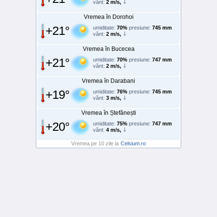
vânt:
2 m/s,
Vremea în Dorohoi
+21°
umiditate:
70%
presiune:
745 mm
vânt:
2 m/s,
Vremea în Bucecea
+21°
umiditate:
70%
presiune:
747 mm
vânt:
2 m/s,
Vremea în Darabani
+19°
umiditate:
76%
presiune:
745 mm
vânt:
3 m/s,
Vremea în Ștefănești
+20°
umiditate:
75%
presiune:
747 mm
vânt:
4 m/s,
Vremea pe 10 zile la
Celsium.ro