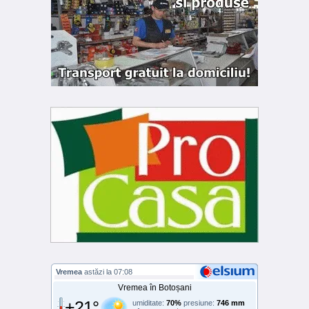
Vremea
astăzi la 07:08
Vremea în Botoșani
+21°
umiditate:
70%
presiune:
746 mm