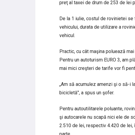
preţ al taxei de drum de 253 de lei p
De la 1 iulie, costul de rovinietei se 
vehicului, durata de utilizare a rovin
vehicul.
Practic, cu cât maşina poluează mai m
Pentru un autoturism EURO 3, am plăt
mai mici creşteri de tarife vor fi pen
„Am să acumulez amenzi şi o să-i las
bicicletă", a spus un şofer.
Pentru autoutilitarele poluante, rovi
şi autocarele nu scapă nici ele de s
2.510 de lei, respectiv 4.420 de lei,
parte.