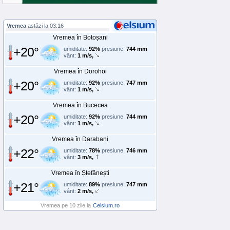
Vremea
astăzi la 03:16
Vremea în Botoșani
+20°
umiditate:
92%
presiune:
744 mm
vânt:
1 m/s,
Vremea în Dorohoi
+20°
umiditate:
92%
presiune:
747 mm
vânt:
1 m/s,
Vremea în Bucecea
+20°
umiditate:
92%
presiune:
744 mm
vânt:
1 m/s,
Vremea în Darabani
+22°
umiditate:
78%
presiune:
746 mm
vânt:
3 m/s,
Vremea în Ștefănești
+21°
umiditate:
89%
presiune:
747 mm
vânt:
2 m/s,
Vremea pe 10 zile la
Celsium.ro