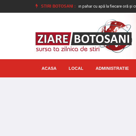
e”
De ce este bine să bem câte un pahar cu apă la fiecare oră și cum ajută 
STIRI BOTOSANI :
ACASA
LOCAL
ADMINISTRATIE