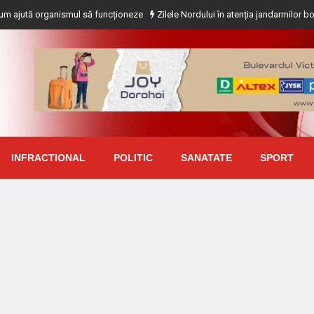
organismul să funcționeze
Zilele Nordului în atenția jandarmilor botoșăneni
INFRACTIONAL
POLITIC
SANATATE
SPORT