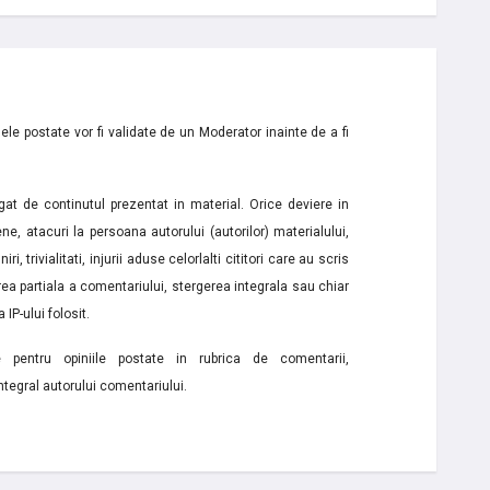
le postate vor fi validate de un Moderator inainte de a fi
t de continutul prezentat in material. Orice deviere in
ne, atacuri la persoana autorului (autorilor) materialului,
i, trivialitati, injurii aduse celorlalti cititori care au scris
a partiala a comentariului, stergerea integrala sau chiar
 IP-ului folosit.
e pentru opiniile postate in rubrica de comentarii,
ntegral autorului comentariului.