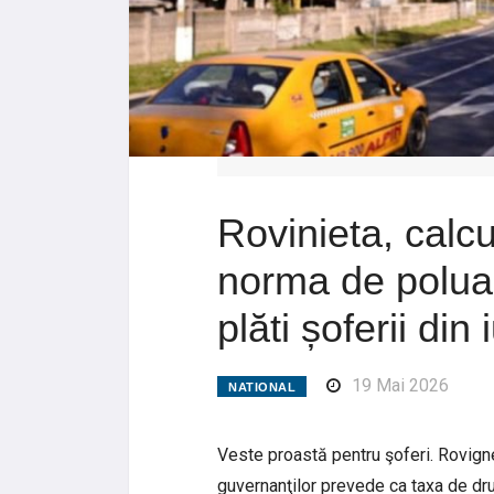
Rovinieta, calcu
norma de poluar
plăti șoferii din 
19 Mai 2026
NATIONAL
Veste proastă pentru şoferi. Rovigne
guvernanţilor prevede ca taxa de drum