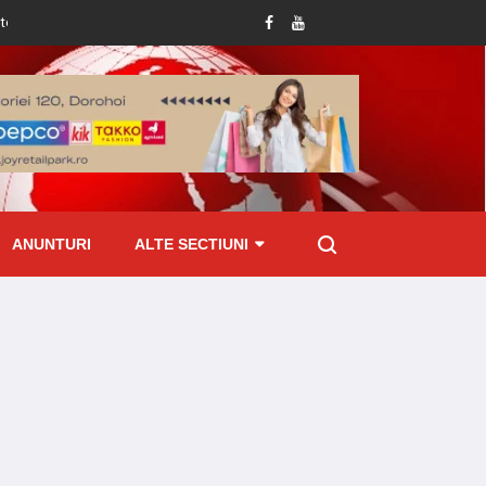
Tânăr condamnat la închisoare pentru viol asupra unui minor și pornografie infa
ANUNTURI
ALTE SECTIUNI