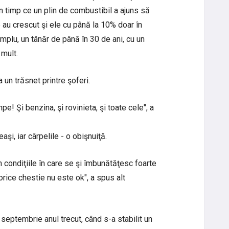
n timp ce un plin de combustibil a ajuns să
e au crescut şi ele cu până la 10% doar în
emplu, un tânăr de până în 30 de ani, cu un
 mult.
a un trăsnet printre şoferi.
e! Şi benzina, şi rovinieta, şi toate cele", a
aşi, iar cârpelile - o obişnuiţă.
condiţiile în care se şi îmbunătăţesc foarte
 orice chestie nu este ok", a spus alt
 septembrie anul trecut, când s-a stabilit un