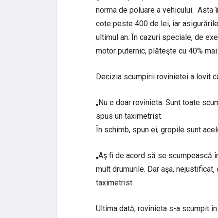
norma de poluare a vehicului. Asta î
cote peste 400 de lei, iar asigurăril
ultimul an. În cazuri speciale, de ex
motor puternic, plăteşte cu 40% mai
Decizia scumpirii rovinietei a lovit c
„Nu e doar rovinieta. Sunt toate scump
spus un taximetrist.
În schimb, spun ei, gropile sunt acele
„Aş fi de acord să se scumpească în 
mult drumurile. Dar aşa, nejustificat,
taximetrist.
Ultima dată, rovinieta s-a scumpit în