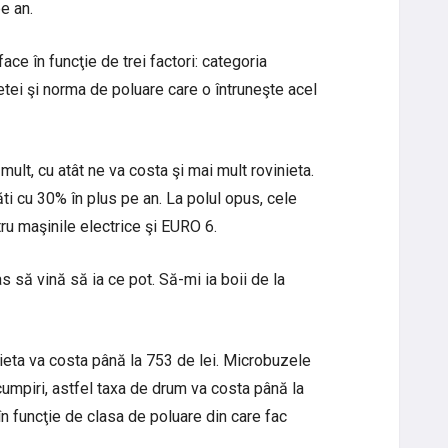
e an.
face în funcţie de trei factori: categoria
ietei şi norma de poluare care o întruneşte acel
ult, cu atât ne va costa şi mai mult rovinieta.
i cu 30% în plus pe an. La polul opus, cele
tru maşinile electrice şi EURO 6.
 să vină să ia ce pot. Să-mi ia boii de la
nieta va costa până la 753 de lei. Microbuzele
cumpiri, astfel taxa de drum va costa până la
 în funcţie de clasa de poluare din care fac