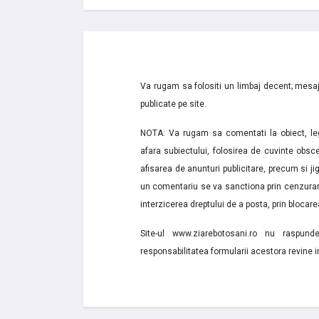
Va rugam sa folositi un limbaj decent; mesaje
publicate pe site.
NOTA: Va rugam sa comentati la obiect, lega
afara subiectului, folosirea de cuvinte obsce
afisarea de anunturi publicitare, precum si jignir
un comentariu se va sanctiona prin cenzurare
interzicerea dreptului de a posta, prin blocarea
Site-ul www.ziarebotosani.ro nu raspund
responsabilitatea formularii acestora revine i