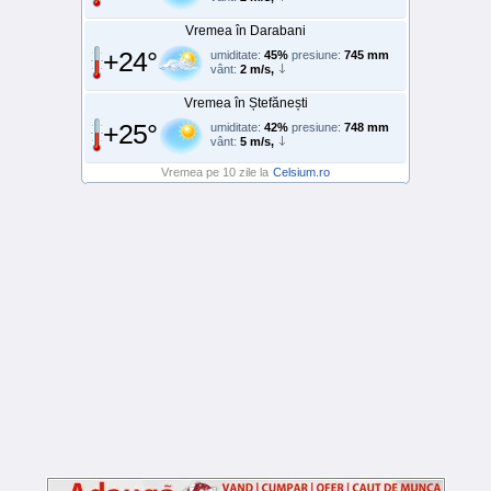
Vremea în Darabani
+24°
umiditate:
45%
presiune:
745 mm
vânt:
2 m/s,
Vremea în Ștefănești
+25°
umiditate:
42%
presiune:
748 mm
vânt:
5 m/s,
Vremea pe 10 zile la
Celsium.ro