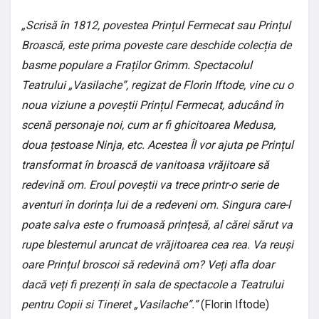
„Scrisă în 1812, povestea Prințul Fermecat sau Prințul
Broască, este prima poveste care deschide colecția de
basme populare a Fraților Grimm. Spectacolul
Teatrului „Vasilache”, regizat de Florin Iftode, vine cu o
noua viziune a poveștii Prințul Fermecat, aducând în
scenă personaje noi, cum ar fi ghicitoarea Medusa,
doua țestoase Ninja, etc. Acestea Îl vor ajuta pe Prințul
transformat în broască de vanitoasa vrăjitoare să
redevină om. Eroul poveștii va trece printr-o serie de
aventuri în dorința lui de a redeveni om. Singura care-l
poate salva este o frumoasă prințesă, al cărei sărut va
rupe blestemul aruncat de vrăjitoarea cea rea. Va reuși
oare Prințul broscoi să redevină om? Veți afla doar
dacă veți fi prezenți în sala de spectacole a Teatrului
pentru Copii si Tineret „Vasilache”.”
(Florin Iftode)