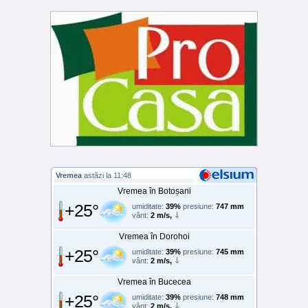
Vremea
astăzi la 11:48
Vremea în Botoșani
+25°
umiditate:
39%
presiune:
747 mm
vânt:
2 m/s,
Vremea în Dorohoi
+25°
umiditate:
39%
presiune:
745 mm
vânt:
2 m/s,
Vremea în Bucecea
+25°
umiditate:
39%
presiune:
748 mm
vânt:
2 m/s,