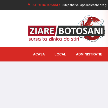
ele”
De ce este bine să bem câte un pahar cu apă la fiecare oră și cum ajut
STIRI BOTOSANI :
ACASA
LOCAL
ADMINISTRATIE