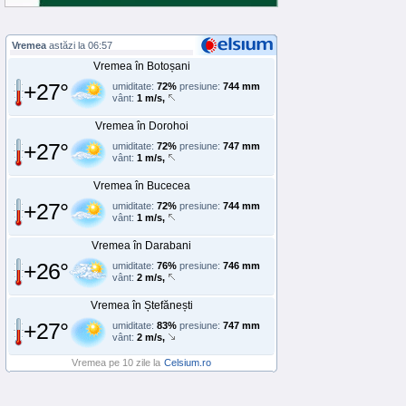
Vremea
astăzi la 06:57
Vremea în Botoșani
+27°
umiditate:
72%
presiune:
744 mm
vânt:
1 m/s,
Vremea în Dorohoi
+27°
umiditate:
72%
presiune:
747 mm
vânt:
1 m/s,
Vremea în Bucecea
+27°
umiditate:
72%
presiune:
744 mm
vânt:
1 m/s,
Vremea în Darabani
+26°
umiditate:
76%
presiune:
746 mm
vânt:
2 m/s,
Vremea în Ștefănești
+27°
umiditate:
83%
presiune:
747 mm
vânt:
2 m/s,
Vremea pe 10 zile la
Celsium.ro