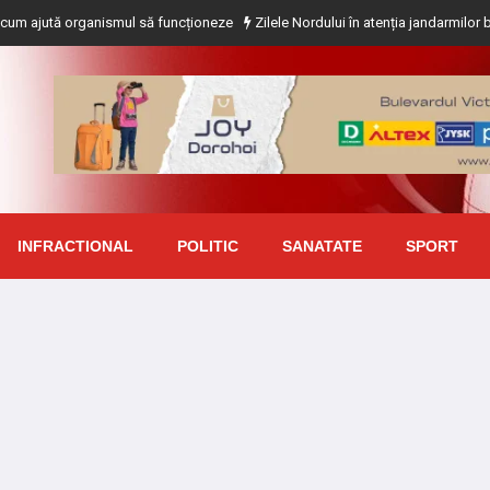
ă organismul să funcționeze
Zilele Nordului în atenția jandarmilor botoșănen
INFRACTIONAL
POLITIC
SANATATE
SPORT