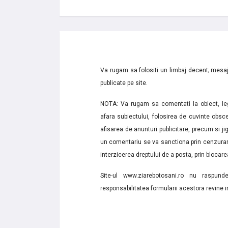
Va rugam sa folositi un limbaj decent; mesaje
publicate pe site.
NOTA: Va rugam sa comentati la obiect, lega
afara subiectului, folosirea de cuvinte obsce
afisarea de anunturi publicitare, precum si jignir
un comentariu se va sanctiona prin cenzurare
interzicerea dreptului de a posta, prin blocarea
Site-ul www.ziarebotosani.ro nu raspund
responsabilitatea formularii acestora revine i