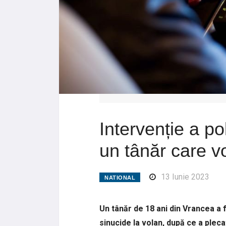
Intervenție a pol
un tânăr care v
13 Iunie 2023
NATIONAL
Un tânăr de 18 ani din Vrancea a fo
sinucide la volan, după ce a pleca