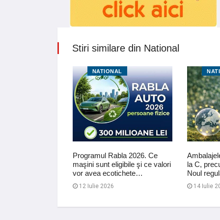
Stiri similare din National
NAL
NATIONAL
NAT
ploi și vijelii
Programul Rabla 2026. Ce
Ambalajele
l Botoșani
maşini sunt eligibile şi ce valori
la C, prec
vor avea ecotichete…
Noul regu
12 Iulie 2026
14 Iulie 2