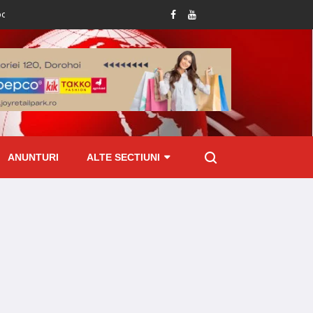
i
Tânăr condamnat la închisoare pentru viol asupra unui minor și pornografie in
ANUNTURI
ALTE SECTIUNI