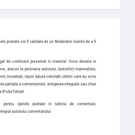
le postate vor fi validate de un Moderator inainte de a fi
t de continutul prezentat in material. Orice deviere in
ne, atacuri la persoana autorului (autorilor) materialului,
i, trivialitati, injurii aduse celorlalti cititori care au scris
a partiala a comentariului, stergerea integrala sau chiar
 IP-ului folosit.
e pentru opiniile postate in rubrica de comentarii,
ntegral autorului comentariului.