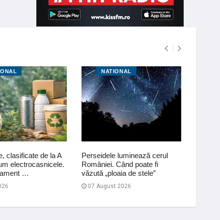
IONAL
NATIONAL
N
, clasificate de la A
Perseidele luminează cerul
Horosc
um electrocasnicele.
României. Când poate fi
august:
lament …
văzută „ploaia de stele”
financi
026
07 August 2026
03 Au