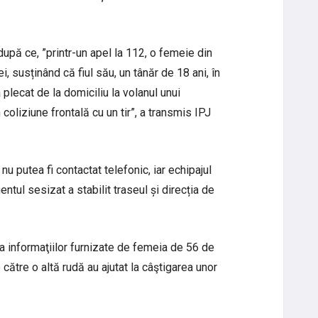
după ce, ”printr-un apel la 112, o femeie din
iei, susținând că fiul său, un tânăr de 18 ani, în
a plecat de la domiciliu la volanul unui
coliziune frontală cu un tir”, a transmis IPJ
nu putea fi contactat telefonic, iar echipajul
entul sesizat a stabilit traseul și direcția de
 a informaţiilor furnizate de femeia de 56 de
e către o altă rudă au ajutat la câştigarea unor