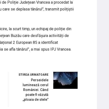
i de Poliție Județean Vrancea a procedat la
care se deplasa tânărul”, transmit polițiștii
cire, la scurt timp, un echipaj de poliție din
dețean Buzău care desfășura activități de
ațional 2 European 85 a identificat
ia se afla tânărul”, a mai spus IPJ Vrancea.
STIREA URMATOARE
Perseidele
luminează cerul
României. Când
poate fi văzută
„ploaia de stele”