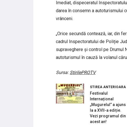
Imediat, dispeceratul Inspectoratulu
darea în consemn a autoturismului cu 
vrânceni.
„Orice secundă contează, iar, din feri
cadrul Inspectoratului de Poliție Ju
supraveghere și control pe Drumul N
autoturismul în cauză la volanul căru
Sursa:
StirilePROTV
STIREA ANTERIOARA
Festivalul
Internațional
„Mugurelul” a ajuns
la a XVII-a ediție.
Vezi programul din
acest an!