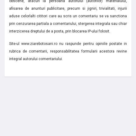
obscene, atacuri la persoana autorului (autorilor) materialului,
afisarea de anunturi publicitare, precum si jigniri, trivialitati, injurii
aduse celorlalti cititori care au scris un comentariu se va sanctiona
prin cenzurarea partiala a comentariului, stergerea integrala sau chiar
interzicerea dreptului de a posta, prin blocarea IP-ului folosit.
Site-ul www.ziarebotosani.ro nu raspunde pentru opiniile postate in
rubrica de comentarii, responsabilitatea formularii acestora revine
integral autorului comentariului.