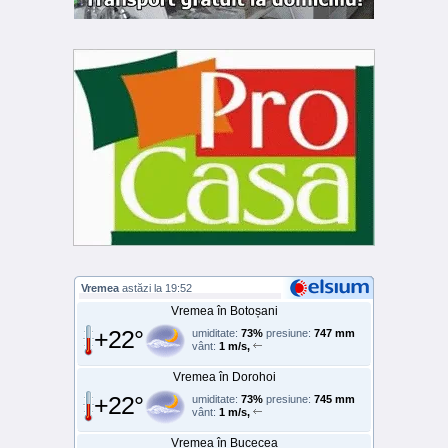
Vremea
astăzi la 19:52
Vremea în Botoșani
+22°
umiditate:
73%
presiune:
747 mm
vânt:
1 m/s,
Vremea în Dorohoi
+22°
umiditate:
73%
presiune:
745 mm
vânt:
1 m/s,
Vremea în Bucecea