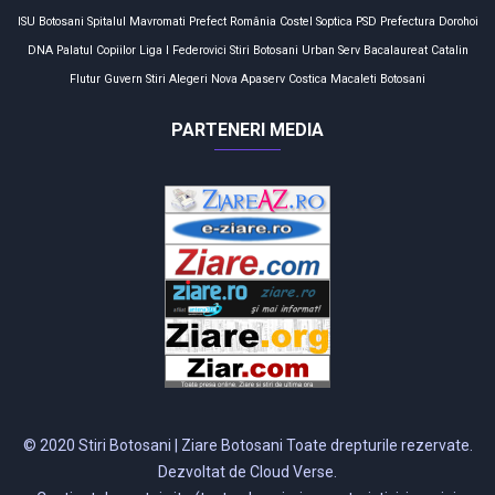
ISU Botosani
Spitalul Mavromati
Prefect
România
Costel Soptica
PSD
Prefectura
Dorohoi
DNA
Palatul Copiilor
Liga I
Federovici
Stiri Botosani
Urban Serv
Bacalaureat
Catalin
Flutur
Guvern
Stiri
Alegeri
Nova Apaserv
Costica Macaleti
Botosani
PARTENERI MEDIA
© 2020 Stiri Botosani | Ziare Botosani Toate drepturile rezervate.
Dezvoltat de Cloud Verse.