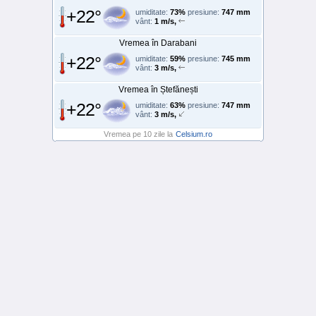
+22°
umiditate:
73%
presiune:
747 mm
vânt:
1 m/s,
Vremea în Darabani
+22°
umiditate:
59%
presiune:
745 mm
vânt:
3 m/s,
Vremea în Ștefănești
+22°
umiditate:
63%
presiune:
747 mm
vânt:
3 m/s,
Vremea pe 10 zile la
Celsium.ro