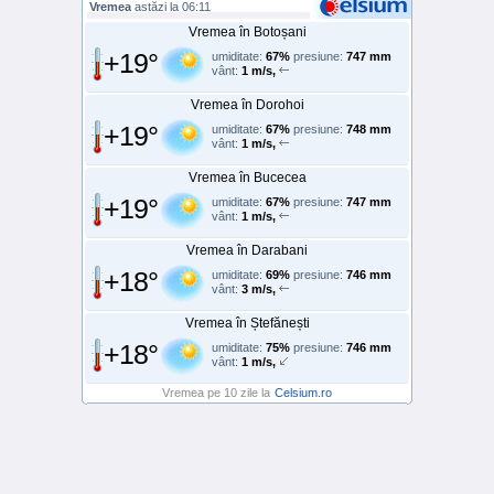
Vremea
astăzi la 06:11
Vremea în Botoșani
+19°
umiditate:
67%
presiune:
747 mm
vânt:
1 m/s,
Vremea în Dorohoi
+19°
umiditate:
67%
presiune:
748 mm
vânt:
1 m/s,
Vremea în Bucecea
+19°
umiditate:
67%
presiune:
747 mm
vânt:
1 m/s,
Vremea în Darabani
+18°
umiditate:
69%
presiune:
746 mm
vânt:
3 m/s,
Vremea în Ștefănești
+18°
umiditate:
75%
presiune:
746 mm
vânt:
1 m/s,
Vremea pe 10 zile la
Celsium.ro