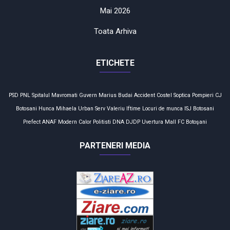
Mai 2026
Toata Arhiva
ETICHETE
PSD
PNL
Spitalul Mavromati
Guvern
Marius Budai
Accident
Costel Soptica
Pompieri
CJ
Botosani
Hunca Mihaela
Urban Serv
Valeriu Iftime
Locuri de munca
ISJ Botosani
Prefect
ANAF
Modern Calor
Politisti
DNA
DJDP
Uvertura Mall
FC Botoşani
PARTENERI MEDIA