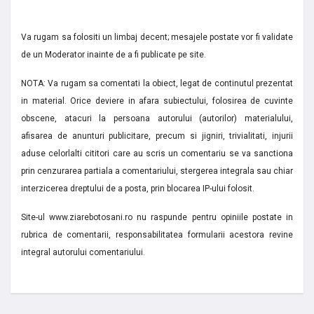
Va rugam sa folositi un limbaj decent; mesajele postate vor fi validate
de un Moderator inainte de a fi publicate pe site.
NOTA: Va rugam sa comentati la obiect, legat de continutul prezentat
in material. Orice deviere in afara subiectului, folosirea de cuvinte
obscene, atacuri la persoana autorului (autorilor) materialului,
afisarea de anunturi publicitare, precum si jigniri, trivialitati, injurii
aduse celorlalti cititori care au scris un comentariu se va sanctiona
prin cenzurarea partiala a comentariului, stergerea integrala sau chiar
interzicerea dreptului de a posta, prin blocarea IP-ului folosit.
Site-ul www.ziarebotosani.ro nu raspunde pentru opiniile postate in
rubrica de comentarii, responsabilitatea formularii acestora revine
integral autorului comentariului.