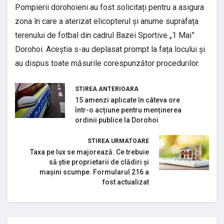
Pompierii dorohoieni au fost solicitați pentru a asigura
zona în care a aterizat elicopterul și anume suprafața
terenului de fotbal din cadrul Bazei Sportive „1 Mai”
Dorohoi. Aceștia s-au deplasat prompt la fața locului și
au dispus toate măsurile corespunzător procedurilor.
STIREA ANTERIOARA
15 amenzi aplicate în câteva ore
într-o acțiune pentru menținerea
ordinii publice la Dorohoi
STIREA URMATOARE
Taxa pe lux se majorează. Ce trebuie
să știe proprietarii de clădiri și
mașini scumpe. Formularul 216 a
fost actualizat