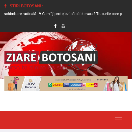
STIRI BOTOSANI :
re radicală
Cum îți protejezi călcâiele vara? Trucurile care previn uscarea și 