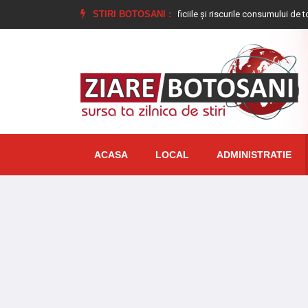
 trebuie depuse
Care sunt beneficiile și riscurile consumului de ton la conse
STIRI BOTOSANI :
ACASA
LOCAL
ADMINISTRATIE