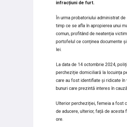
infracțiuni de furt.
În urma probatoriului administrat de c
timp ce se afla în apropierea unui ma
comun, profitând de neatenția victime
portofelul ce conținea documente și b
lei.
La data de 14 octombrie 2024, poliț
percheziție domiciliară la locuința p
care au fost identifiate și ridicate î
bunuri care prezintă interes în cauză
Ulterior percheziției, femeia a fost 
de aducere, ulterior, față de acesta 
ore.