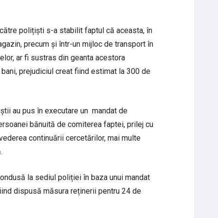
ătre polițiști s-a stabilit faptul că aceasta, în
gazin, precum și într-un mijloc de transport în
lor, ar fi sustras din geanta acestora
ani, prejudiciul creat fiind estimat la 300 de
iștii au pus în executare un mandat de
ersoanei bănuită de comiterea faptei, prilej cu
n vederea continuării cercetărilor, mai multe
.
condusă la sediul poliției în baza unui mandat
fiind dispusă măsura reținerii pentru 24 de