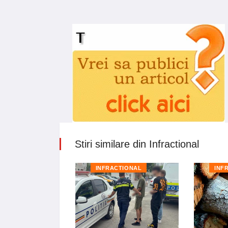
Stiri similare din Infractional
TIONAL
INFRACTIONAL
INF