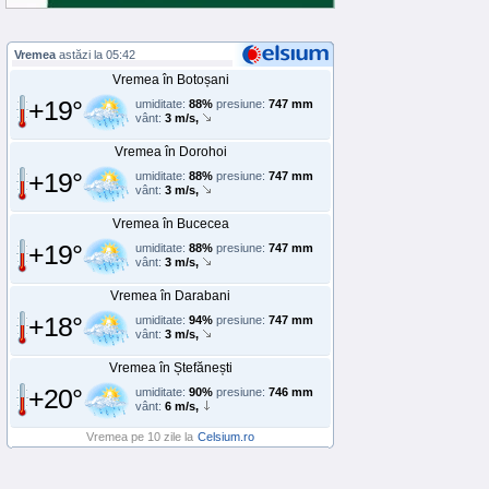
Vremea
astăzi la 05:42
Vremea în Botoșani
+19°
umiditate:
88%
presiune:
747 mm
vânt:
3 m/s,
Vremea în Dorohoi
+19°
umiditate:
88%
presiune:
747 mm
vânt:
3 m/s,
Vremea în Bucecea
+19°
umiditate:
88%
presiune:
747 mm
vânt:
3 m/s,
Vremea în Darabani
+18°
umiditate:
94%
presiune:
747 mm
vânt:
3 m/s,
Vremea în Ștefănești
+20°
umiditate:
90%
presiune:
746 mm
vânt:
6 m/s,
Vremea pe 10 zile la
Celsium.ro