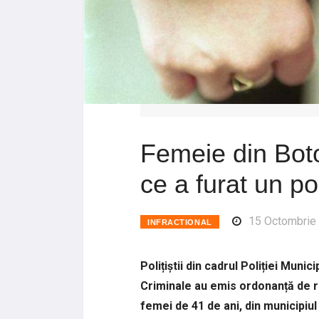
Femeie din Boto
ce a furat un po
15 Octombrie
INFRACTIONAL
Polițiștii din cadrul Poliției Munic
Criminale au emis ordonanță de r
femei de 41 de ani, din municipiu