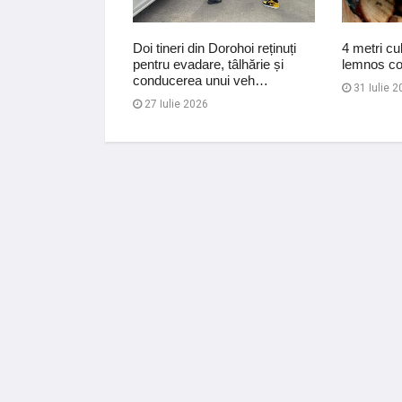
de lei recuperați
Doi tineri din Dorohoi reținuți
4 metri cu
n urma unei
pentru evadare, tâlhărie și
lemnos con
nline
conducerea unui veh…
31 Iulie 2
27 Iulie 2026