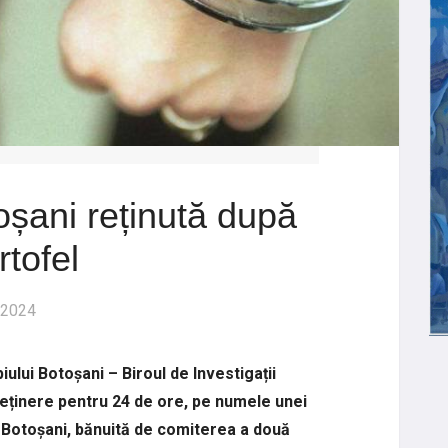
șani reținută după
rtofel
 2024
ipiului Botoșani – Biroul de Investigații
eținere pentru 24 de ore, pe numele unei
l Botoșani, bănuită de comiterea a două