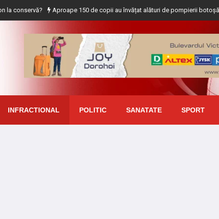
rvă?
Aproape 150 de copii au învățat alături de pompierii botoșăneni, că si
INFRACTIONAL
POLITIC
SANATATE
SPORT