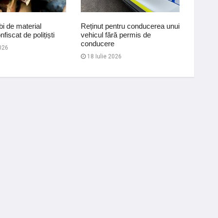
bi de material
Reținut pentru conducerea unui
Depista
fiscat de polițiști
vehicul fără permis de
acest d
conducere
polițiș
026
18 Iulie 2026
13 Iul