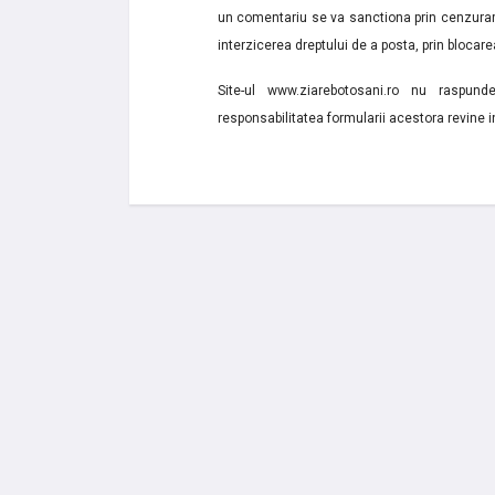
un comentariu se va sanctiona prin cenzurare
interzicerea dreptului de a posta, prin blocarea
Site-ul www.ziarebotosani.ro nu raspund
responsabilitatea formularii acestora revine i