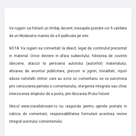
Va rugam sa folositi un limbaj decent; mesajele postate vor fi validate
de un Moderator inainte de a fi publicate pe site.
NOTA: Va rugam sa comentati la obiect, legat de continutul prezentat
in material. Orice deviere in afara subiectului, folosirea de cuvinte
obscene, atacuri la persoana autorului (autorilor) materialului,
afisarea de anunturi publicitare, precum si jigniri, trivialitati, injurii
aduse celorlalti cititori care au scris un comentariu se va sanctiona
prin cenzurarea partiala a comentariului, stergerea integrala sau chiar
interzicerea dreptului de a posta, prin blocarea IP-ului folosit.
Site-ul www.ziarebotosani.ro nu raspunde pentru opiniile postate in
rubrica de comentarii, responsabilitatea formularii acestora revine
integral autorului comentariului.