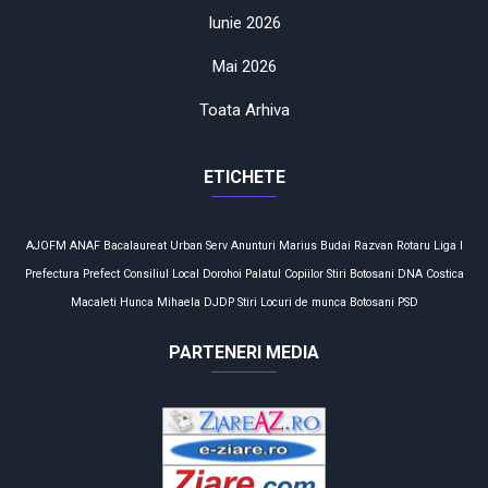
Iunie 2026
Mai 2026
Toata Arhiva
ETICHETE
AJOFM
ANAF
Bacalaureat
Urban Serv
Anunturi
Marius Budai
Razvan Rotaru
Liga I
Prefectura
Prefect
Consiliul Local
Dorohoi
Palatul Copiilor
Stiri Botosani
DNA
Costica
Macaleti
Hunca Mihaela
DJDP
Stiri
Locuri de munca
Botosani
PSD
PARTENERI MEDIA