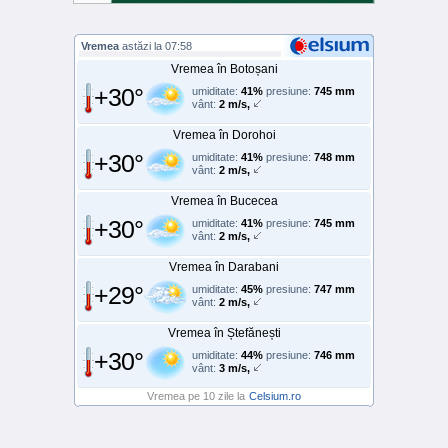
Vremea
astăzi la 07:58
Vremea în Botoșani
+30°
umiditate:
41%
presiune:
745 mm
vânt:
2 m/s,
Vremea în Dorohoi
+30°
umiditate:
41%
presiune:
748 mm
vânt:
2 m/s,
Vremea în Bucecea
+30°
umiditate:
41%
presiune:
745 mm
vânt:
2 m/s,
Vremea în Darabani
+29°
umiditate:
45%
presiune:
747 mm
vânt:
2 m/s,
Vremea în Ștefănești
+30°
umiditate:
44%
presiune:
746 mm
vânt:
3 m/s,
Vremea pe 10 zile la
Celsium.ro