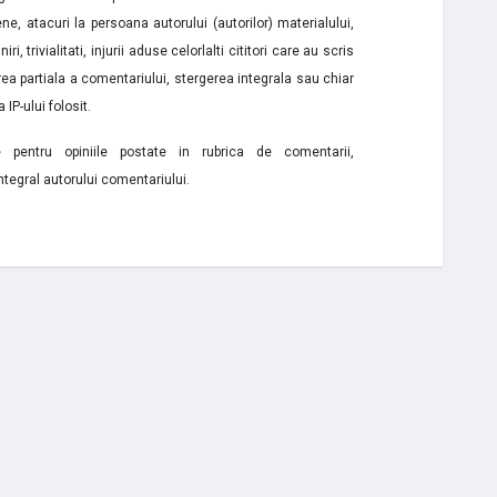
ne, atacuri la persoana autorului (autorilor) materialului,
i, trivialitati, injurii aduse celorlalti cititori care au scris
a partiala a comentariului, stergerea integrala sau chiar
 IP-ului folosit.
e pentru opiniile postate in rubrica de comentarii,
ntegral autorului comentariului.