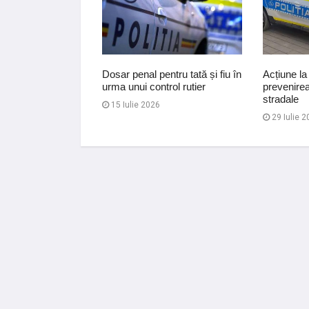
a 15 ani de
Dosar penal pentru tată și fiu în
Acțiune la
ntru jaf armat,
urma unui control rutier
prevenirea 
T.F. Stânca
stradale
15 Iulie 2026
29 Iulie 2