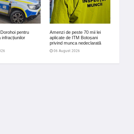
 Dorohoi pentru
Amenzi de peste 70 mii lei
Și-a m
infracțiunilor
aplicate de ITM Botoșani
înmatri
privind munca nedeclarată
polițișt
026
06 August 2026
10 Iul