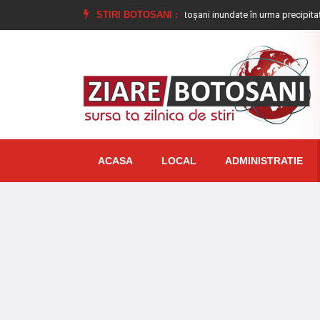
e reținute
Opt gospodării din Botoșani inundate în urma precipitațiilor abund
STIRI BOTOSANI :
ACASA
LOCAL
ADMINISTRATIE