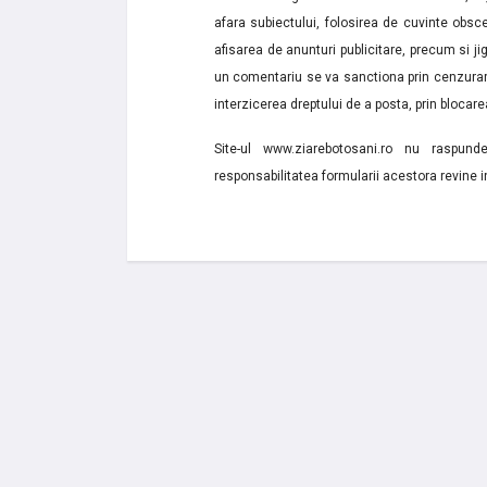
afara subiectului, folosirea de cuvinte obsce
afisarea de anunturi publicitare, precum si jignir
un comentariu se va sanctiona prin cenzurare
interzicerea dreptului de a posta, prin blocarea
Site-ul www.ziarebotosani.ro nu raspund
responsabilitatea formularii acestora revine i