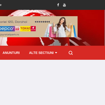
ei femei
Incendiu violent la un depozit de furaje după ce a fost lovit de trăsn
ANUNTURI
ALTE SECTIUNI