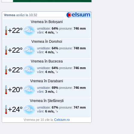
Vremea
astăzi la 10:32
Vremea în Botoșani
+22°
umiditate:
64%
presiune:
746 mm
vânt:
4 m/s,
Vremea în Dorohoi
+22°
umiditate:
64%
presiune:
748 mm
vânt:
4 m/s,
Vremea în Bucecea
+22°
umiditate:
64%
presiune:
746 mm
vânt:
4 m/s,
Vremea în Darabani
+20°
umiditate:
69%
presiune:
746 mm
vânt:
3 m/s,
Vremea în Ștefănești
+24°
umiditate:
67%
presiune:
747 mm
vânt:
6 m/s,
Vremea pe 10 zile la
Celsium.ro