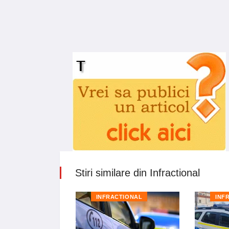
Stiri similare din Infractional
TIONAL
INFRACTIONAL
INF