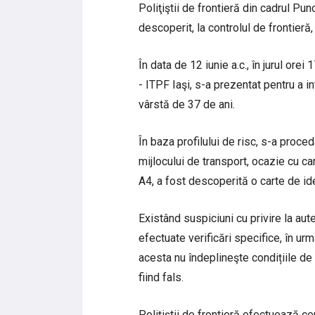
Poliţiştii de frontieră din cadrul Pu
descoperit, la controlul de frontieră
În data de 12 iunie a.c., în jurul ore
- ITPF Iaşi, s-a prezentat pentru a in
vârstă de 37 de ani.
În baza profilului de risc, s-a proce
mijlocului de transport, ocazie cu care
A4, a fost descoperită o carte de id
Existând suspiciuni cu privire la au
efectuate verificări specifice, în urma
acesta nu îndeplineşte condițiile de
fiind fals.
Poliţiştii de frontieră efectuează ce