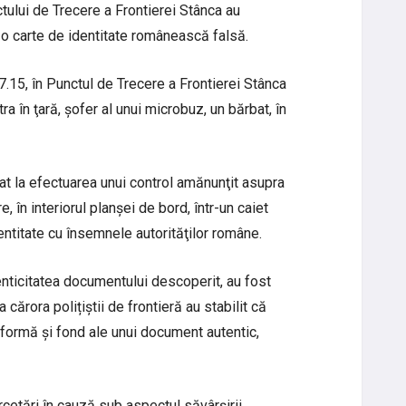
nctului de Trecere a Frontierei Stânca au
, o carte de identitate românească falsă.
i 17.15, în Punctul de Trecere a Frontierei Stânca
tra în ţară, șofer al unui microbuz, un bărbat, în
dat la efectuarea unui control amănunţit asupra
, în interiorul planșei de bord, într-un caiet
entitate cu însemnele autorităţilor române.
tenticitatea documentului descoperit, au fost
 cărora polițiștii de frontieră au stabilit că
 formă și fond ale unui document autentic,
rcetări în cauză sub aspectul săvârşirii