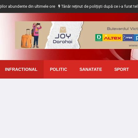
ente din ultimele ore
Tânăr reținut de polițiști după ce i-a furat telefonul un
INFRACTIONAL
POLITIC
SANATATE
SPORT