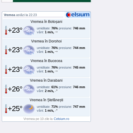
Vremea
astăzi la 22:23
Vremea în Botoșani
+23°
umiditate:
76%
presiune:
746 mm
vânt:
1 m/s,
Vremea în Dorohoi
+23°
umiditate:
76%
presiune:
744 mm
vânt:
1 m/s,
Vremea în Bucecea
+23°
umiditate:
76%
presiune:
745 mm
vânt:
1 m/s,
Vremea în Darabani
+26°
umiditate:
61%
presiune:
746 mm
vânt:
2 m/s,
Vremea în Ștefănești
+25°
umiditate:
71%
presiune:
747 mm
vânt:
1 m/s,
Vremea pe 10 zile la
Celsium.ro