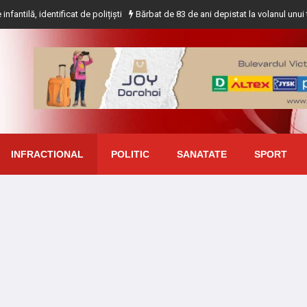
ntificat de polițiști
Bărbat de 83 de ani depistat la volanul unui tractor fă
INFRACTIONAL
POLITIC
SANATATE
SPORT