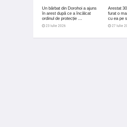
pentru un tânăr a
Un bărbat din Dorohoi a ajuns
Arestat 30
se sustragă
în arest după ce a încălcat
furat o ma
ițiștilor
ordinul de protecție …
cu ea pe s
23 Iulie 2026
27 Iulie 2