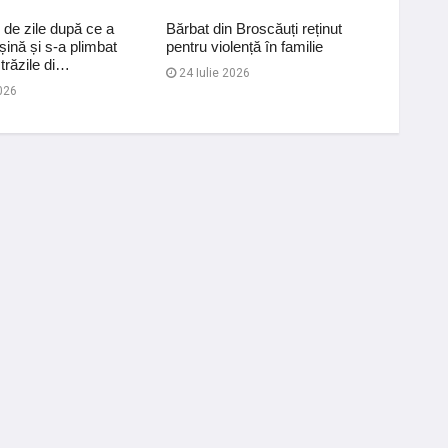
 de zile după ce a
Bărbat din Broscăuți reținut
Amenzi 
șină și s-a plimbat
pentru violență în familie
lemnos 
trăzile di…
24 Iulie 2026
15 Iul
026