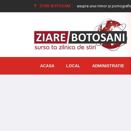
ndamnat la închisoare pentru viol asupra unui minor și pornografie infantilă, ide
STIRI BOTOSANI :
ACASA
LOCAL
ADMINISTRATIE