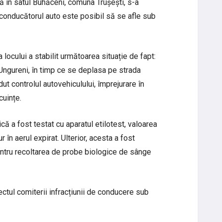
 că în satul Buhăceni, comuna Trușești, s-a
r conducătorul auto este posibil să se afle sub
a locului a stabilit următoarea situație de fapt:
Ungureni, în timp ce se deplasa pe strada
dut controlul autovehiculului, împrejurare în
cuințe.
ă a fost testat cu aparatul etilotest, valoarea
r în aerul expirat. Ulterior, acesta a fost
entru recoltarea de probe biologice de sânge
ctul comiterii infracțiunii de conducere sub