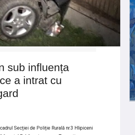
n sub influența
ce a intrat cu
gard
 cadrul Secției de Poliție Rurală nr.3 Hlipiceni