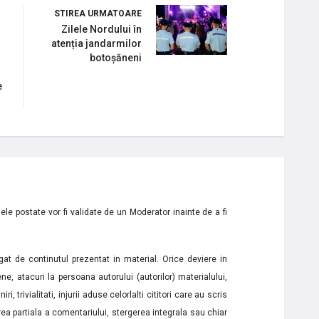
STIREA URMATOARE
Zilele Nordului în
atenția jandarmilor
botoșăneni
e
le postate vor fi validate de un Moderator inainte de a fi
t de continutul prezentat in material. Orice deviere in
ne, atacuri la persoana autorului (autorilor) materialului,
i, trivialitati, injurii aduse celorlalti cititori care au scris
a partiala a comentariului, stergerea integrala sau chiar