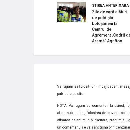
STIREA ANTERIOARA
Zile de vară alături
de polițiștii
botoșăneni la
Centrul de
Agrement „Codrii d
Aramă” Agafton
Va rugam sa folositi un limbaj decent; mesaje
publicate pe site.
NOTA: Va rugam sa comentati la obiect, lega
afara subiectului, folosirea de cuvinte obsce
afisarea de anunturi publicitare, precum si jignir
un comentariu se va sanctiona prin cenzurare