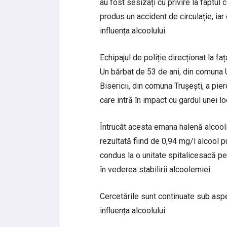
au fost sesizați cu privire la faptul
produs un accident de circulație, ia
influența alcoolului.
Echipajul de poliție direcționat la faț
Un bărbat de 53 de ani, din comuna 
Bisericii, din comuna Trușești, a pier
care intră în impact cu gardul unei lo
Întrucât acesta emana halenă alcoolic
rezultată fiind de 0,94 mg/l alcool pu
condus la o unitate spitalicesacă p
în vederea stabilirii alcoolemiei.
Cercetările sunt continuate sub aspe
influența alcoolului.