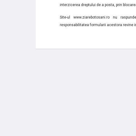
interzicerea dreptului de a posta, prin blocarea
Site-ul www.ziarebotosani.ro nu raspund
responsabilitatea formularii acestora revine i