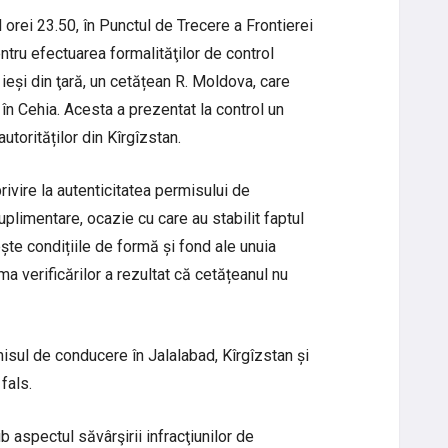
l orei 23.50, în Punctul de Trecere a Frontierei
pentru efectuarea formalităţilor de control
 ieși din ţară, un cetățean R. Moldova, care
în Cehia. Acesta a prezentat la control un
orităților din Kîrgîzstan.
rivire la autenticitatea permisului de
uplimentare, ocazie cu care au stabilit faptul
te condițiile de formă și fond ale unuia
urma verificărilor a rezultat că cetățeanul nu
misul de conducere în Jalalabad, Kîrgîzstan și
fals.
 aspectul săvârşirii infracţiunilor de