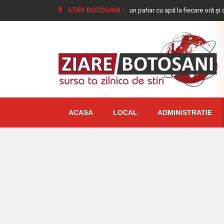
le”
De ce este bine să bem câte un pahar cu apă la fiecare oră și cum ajută
STIRI BOTOSANI :
ACASA
LOCAL
ADMINISTRATIE