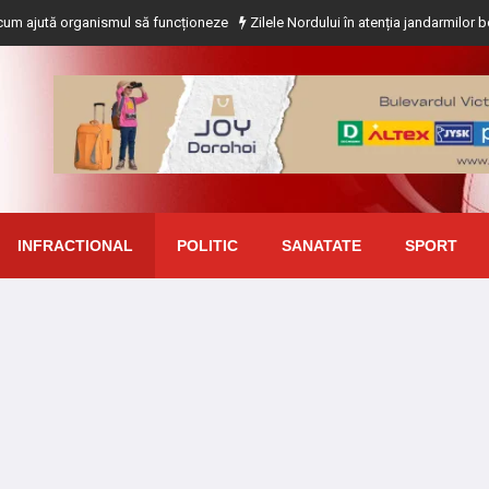
 organismul să funcționeze
Zilele Nordului în atenția jandarmilor botoșăneni
INFRACTIONAL
POLITIC
SANATATE
SPORT