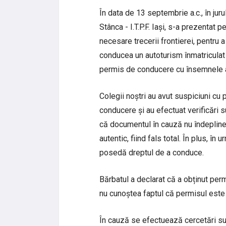
În data de 13 septembrie a.c., în juru
Stânca - I.T.P.F. Iași, s-a prezentat 
necesare trecerii frontierei, pentru a
conducea un autoturism înmatriculat 
permis de conducere cu însemnele aut
Colegii noștri au avut suspiciuni cu p
conducere și au efectuat verificări s
că documentul în cauză nu îndeplineș
autentic, fiind fals total. În plus, în 
posedă dreptul de a conduce.
Bărbatul a declarat că a obținut per
nu cunoștea faptul că permisul este 
În cauză se efectuează cercetări sub