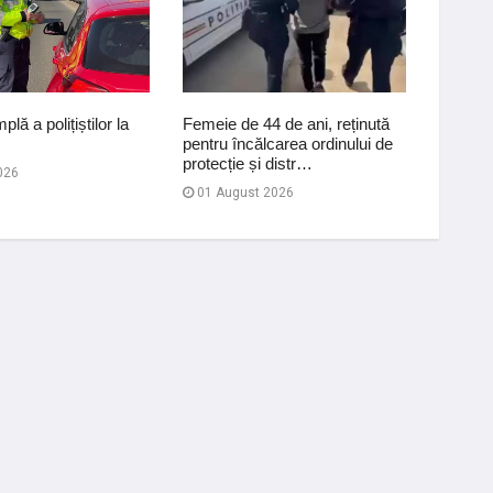
lă a polițiștilor la
Femeie de 44 de ani, reținută
Acțiune 
pentru încălcarea ordinului de
prevenir
protecție și distr…
de aut
026
01 August 2026
03 Au