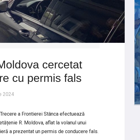
Moldova cercetat
e cu permis fals
e 2024
e Trecere a Frontierei Stânca efectuează
cetățenie R. Moldova, aflat la volanul unui
ntieră a prezentat un permis de conducere fals.