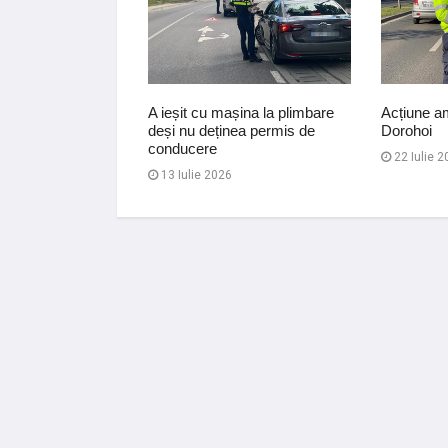
 pentru lovire și
A ieșit cu mașina la plimbare
Acțiune amp
ătre proprietarul
deși nu deținea permis de
Dorohoi
măsur…
conducere
22 Iulie 2
026
13 Iulie 2026