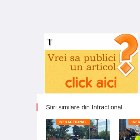
Stiri similare din Infractional
TIONAL
INFRACTIONAL
INF