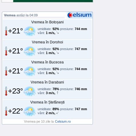
Vremea
astăzi la 04:09
Vremea în Botoșani
+21°
umiditate:
92%
presiune:
744 mm
vânt:
1 m/s,
Vremea în Dorohoi
+21°
umiditate:
92%
presiune:
747 mm
vânt:
1 m/s,
Vremea în Bucecea
+21°
umiditate:
92%
presiune:
744 mm
vânt:
1 m/s,
Vremea în Darabani
+23°
umiditate:
78%
presiune:
746 mm
vânt:
3 m/s,
Vremea în Ștefănești
+22°
umiditate:
89%
presiune:
747 mm
vânt:
2 m/s,
Vremea pe 10 zile la
Celsium.ro