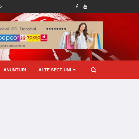
Tânăr condamnat la închisoare pentru viol asupra unui minor și pornografie inf
ANUNTURI
ALTE SECTIUNI