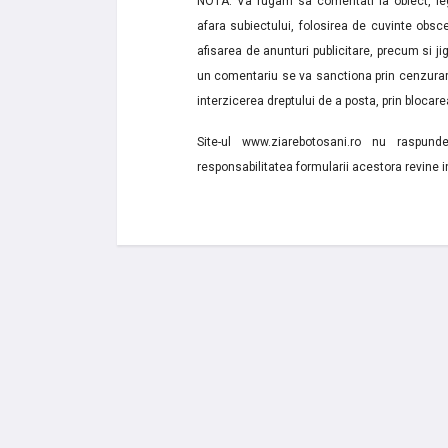
NOTA: Va rugam sa comentati la obiect, lega
afara subiectului, folosirea de cuvinte obsce
afisarea de anunturi publicitare, precum si jignir
un comentariu se va sanctiona prin cenzurare
interzicerea dreptului de a posta, prin blocarea
Site-ul www.ziarebotosani.ro nu raspund
responsabilitatea formularii acestora revine i