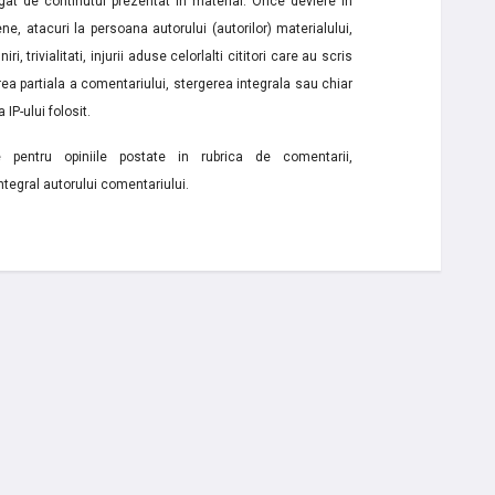
t de continutul prezentat in material. Orice deviere in
ne, atacuri la persoana autorului (autorilor) materialului,
i, trivialitati, injurii aduse celorlalti cititori care au scris
a partiala a comentariului, stergerea integrala sau chiar
 IP-ului folosit.
e pentru opiniile postate in rubrica de comentarii,
ntegral autorului comentariului.