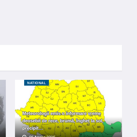
NATIONAL
Meteorologii emis o informare vreme
deosebit de rece, brumă, îngheț la sol,
precipit…