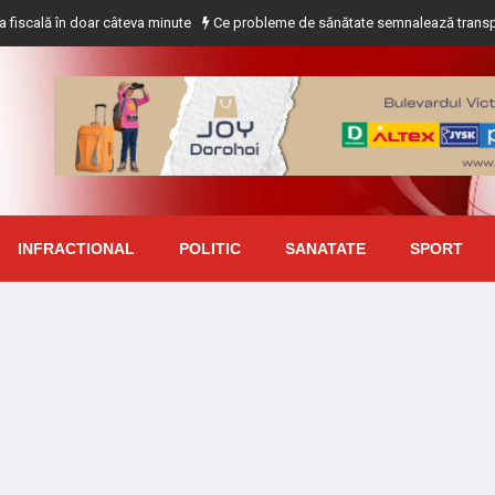
 în doar câteva minute
Ce probleme de sănătate semnalează transpirația exc
INFRACTIONAL
POLITIC
SANATATE
SPORT