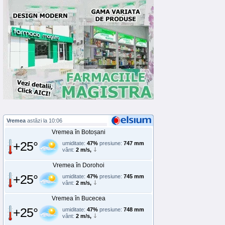
Vremea
astăzi la 10:06
Vremea în Botoșani
+25°
umiditate:
47%
presiune:
747 mm
vânt:
2 m/s,
Vremea în Dorohoi
+25°
umiditate:
47%
presiune:
745 mm
vânt:
2 m/s,
Vremea în Bucecea
+25°
umiditate:
47%
presiune:
748 mm
vânt:
2 m/s,