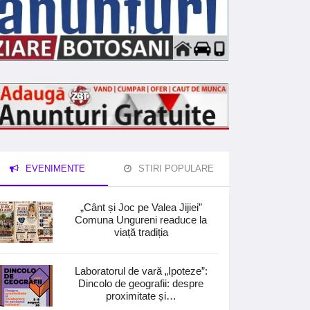
EVENIMENTE
STIRI POPULARE
„Cânt și Joc pe Valea Jijiei”
Comuna Ungureni readuce la
viață tradiția
Laboratorul de vară „Ipoteze”:
Dincolo de geografii: despre
proximitate și…