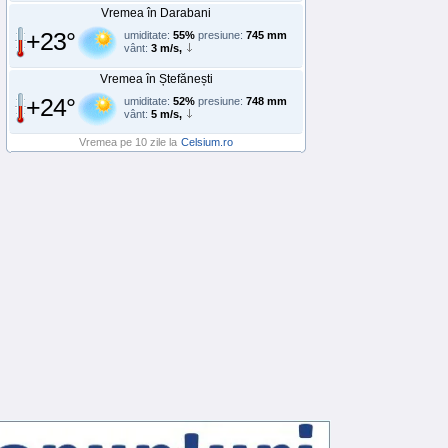
Vremea în Darabani
+23°
umiditate:
55%
presiune:
745 mm
vânt:
3 m/s,
Vremea în Ștefănești
+24°
umiditate:
52%
presiune:
748 mm
vânt:
5 m/s,
Vremea pe 10 zile la
Celsium.ro