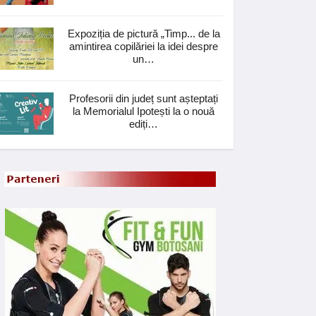
Expoziția de pictură „Timp... de la
amintirea copilăriei la idei despre
un…
Profesorii din județ sunt așteptați
la Memorialul Ipotești la o nouă
ediți…