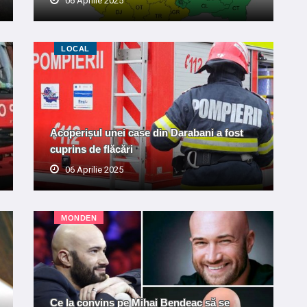
06 Aprilie 2025
LOCAL
Acoperișul unei case din Darabani a fost
cuprins de flăcări
06 Aprilie 2025
MONDEN
Ce la convins pe Mihai Bendeac să se