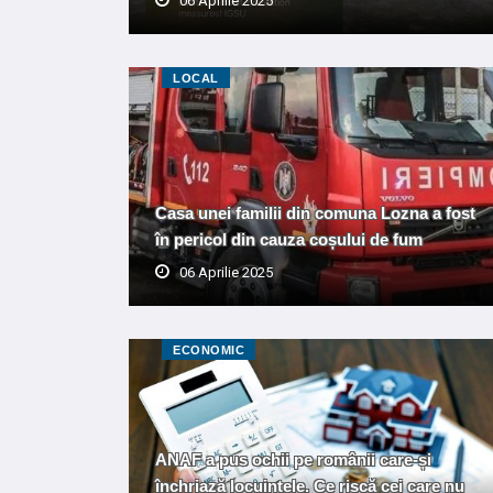
06 Aprilie 2025
LOCAL
Casa unei familii din comuna Lozna a fost
în pericol din cauza coșului de fum
06 Aprilie 2025
ECONOMIC
ANAF a pus ochii pe românii care-și
închriază locuințele. Ce riscă cei care nu