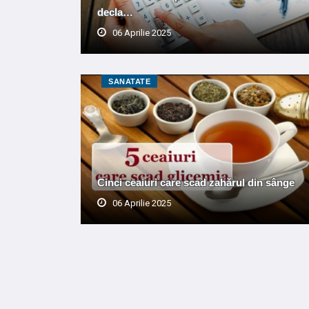
decla…
06 Aprilie 2025
SANATATE
Cinci ceaiuri care scad zahărul din sânge
06 Aprilie 2025