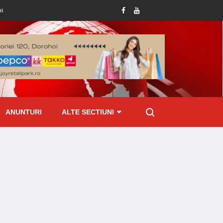
esivă
Tânără ajunsă la Spitalul Dorohoi cu tot cu mixer, după ce și-a prins de
ANUNTURI
ALTE SECTIUNI