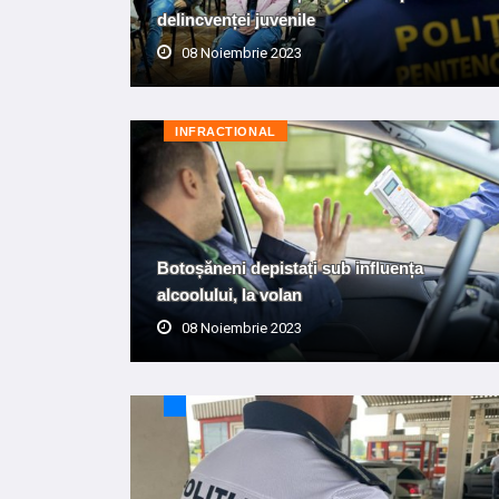
delincvenței juvenile
08 Noiembrie 2023
INFRACTIONAL
Botoșăneni depistați sub influența
alcoolului, la volan
08 Noiembrie 2023