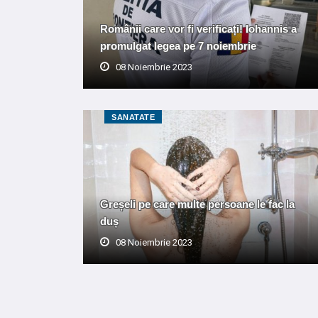
Românii care vor fi verificați! Iohannis a
promulgat legea pe 7 noiembrie
08 Noiembrie 2023
SANATATE
Greșeli pe care multe persoane le fac la
duș
08 Noiembrie 2023