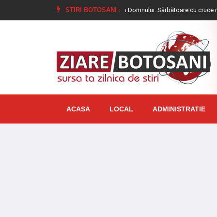
mai multe zone
Schimbare la Faţă a Domnului. Sărbătoare cu cruce roşie în ca
STIRI BOTOSANI :
ACASA
LOCAL
ADMINISTRATIE