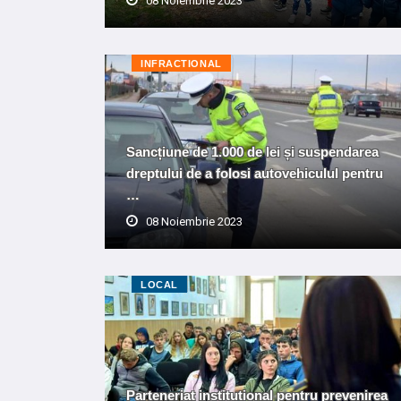
08 Noiembrie 2023
INFRACTIONAL
Sancțiune de 1.000 de lei și suspendarea
dreptului de a folosi autovehiculul pentru
…
08 Noiembrie 2023
LOCAL
Parteneriat instituțional pentru prevenirea