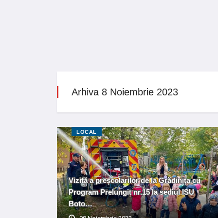
Arhiva 8 Noiembrie 2023
LOCAL
Vizită a preșcolarilor de la Grădinița cu
Program Prelungit nr.15 la sediul ISU
Boto…