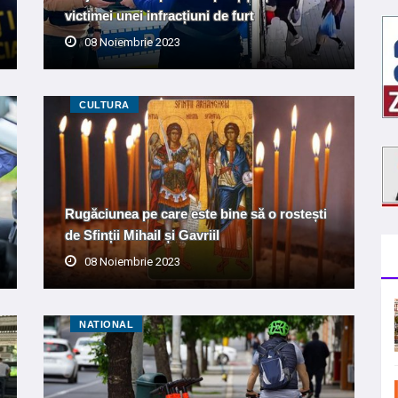
victimei unei infracțiuni de furt
08 Noiembrie 2023
CULTURA
Rugăciunea pe care este bine să o rostești
de Sfinții Mihail și Gavriil
08 Noiembrie 2023
NATIONAL