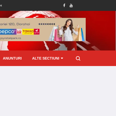
ățile alocațiilor, indemnizațiilor și stimulentelor, efectuate mai devreme în luna
ANUNTURI
ALTE SECTIUNI