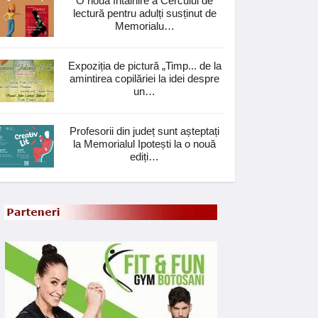
O nouă întâlnire a Cercului de
lectură pentru adulți susținut de
Memorialu…
Expoziția de pictură „Timp... de la
amintirea copilăriei la idei despre
un…
Profesorii din județ sunt așteptați
la Memorialul Ipotești la o nouă
ediți…