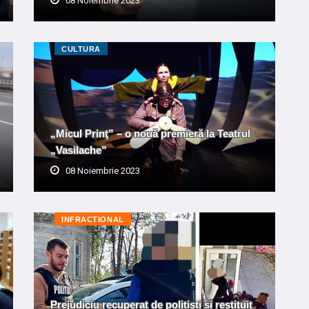
08 Noiembrie 2023
CULTURA
„Micul Prinţ” – o nouă premieră la Teatrul
„Vasilache”
08 Noiembrie 2023
INFRACTIONAL
Prejudiciu recuperat de polițiști și restituit