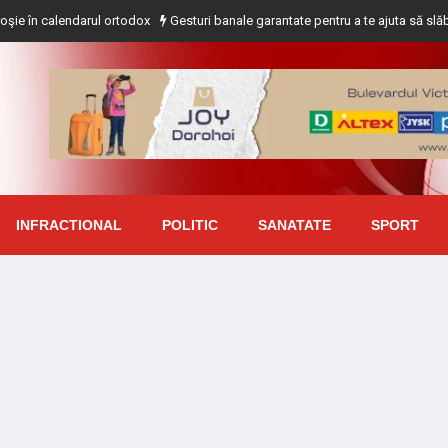
lendarul ortodox
Gesturi banale garantate pentru a te ajuta să slăbești
Pl
INFRACTIONAL
POLITIC
SANATATE
SPORT