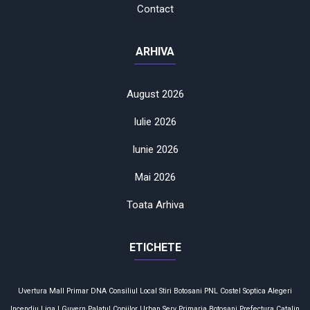
Contact
ARHIVA
August 2026
Iulie 2026
Iunie 2026
Mai 2026
Toata Arhiva
ETICHETE
Uvertura Mall
Primar
DNA
Consiliul Local
Stiri Botosani
PNL
Costel Soptica
Alegeri
Incendiu
Liga I
Guvern
Palatul Copiilor
Urban Serv
Primaria Botosani
Prefectura
Catalin