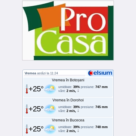
Vremea
astăzi la 11:24
Vremea în Botoșani
+25°
umiditate:
39%
presiune:
747 mm
vânt:
2 m/s,
Vremea în Dorohoi
+25°
umiditate:
39%
presiune:
745 mm
vânt:
2 m/s,
Vremea în Bucecea
+25°
umiditate:
39%
presiune:
748 mm
vânt:
2 m/s,