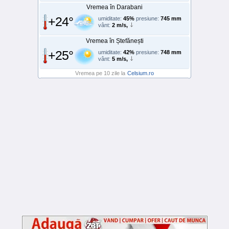
Vremea în Darabani
+24°
umiditate:
45%
presiune:
745 mm
vânt:
2 m/s,
Vremea în Ștefănești
+25°
umiditate:
42%
presiune:
748 mm
vânt:
5 m/s,
Vremea pe 10 zile la
Celsium.ro