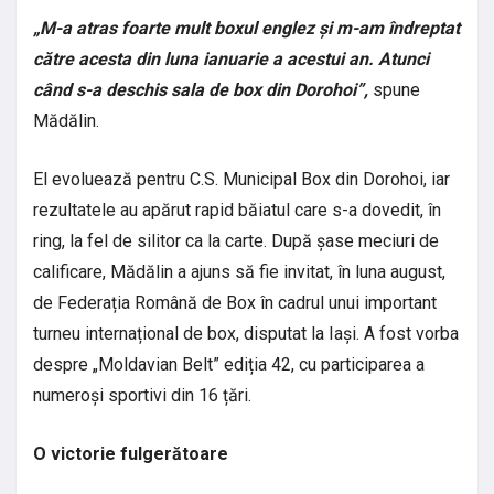
„M-a atras foarte mult boxul englez și m-am îndreptat
către acesta din luna ianuarie a acestui an. Atunci
când s-a deschis sala de box din Dorohoi”,
spune
Mădălin.
El evoluează pentru C.S. Municipal Box din Dorohoi, iar
rezultatele au apărut rapid băiatul care s-a dovedit, în
ring, la fel de silitor ca la carte. După șase meciuri de
calificare, Mădălin a ajuns să fie invitat, în luna august,
de Federația Română de Box în cadrul unui important
turneu internațional de box, disputat la Iași. A fost vorba
despre „Moldavian Belt” ediția 42, cu participarea a
numeroși sportivi din 16 țări.
O victorie fulgerătoare