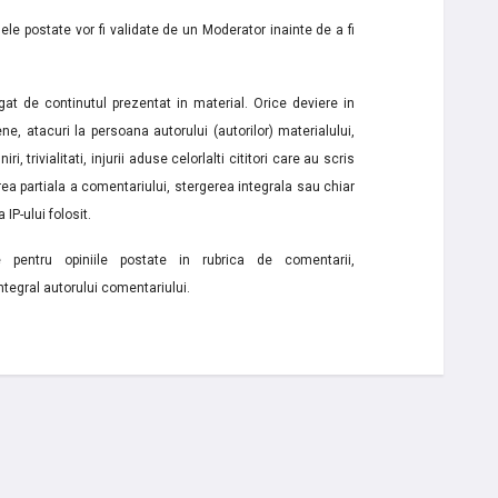
le postate vor fi validate de un Moderator inainte de a fi
t de continutul prezentat in material. Orice deviere in
ne, atacuri la persoana autorului (autorilor) materialului,
i, trivialitati, injurii aduse celorlalti cititori care au scris
a partiala a comentariului, stergerea integrala sau chiar
 IP-ului folosit.
e pentru opiniile postate in rubrica de comentarii,
ntegral autorului comentariului.