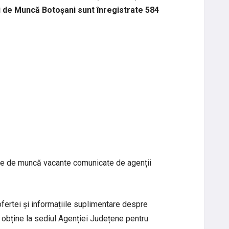
 de Muncă Botoșani sunt înregistrate 584
rile de muncă vacante comunicate de agenții
 ofertei și informațiile suplimentare despre
 obține la sediul Agenției Județene pentru