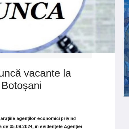
uncă vacante la
i Botoșani
larațiile agenților economici privind
a de 05.08.2024, în evidențele Agenției