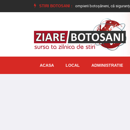
de copii au învățat alături de pompierii botoșăneni, că siguranța începe cu u
STIRI BOTOSANI :
ACASA
LOCAL
ADMINISTRATIE