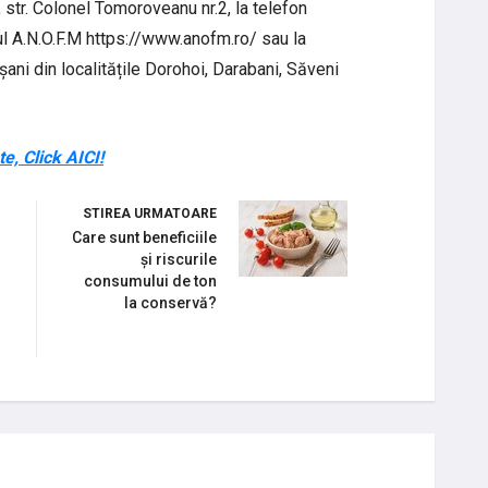
str. Colonel Tomoroveanu nr.2, la telefon
ul A.N.O.F.M https://www.anofm.ro/ sau la
șani din localitățile Dorohoi, Darabani, Săveni
e, Click AICI!
STIREA URMATOARE
Care sunt beneficiile
și riscurile
consumului de ton
la conservă?