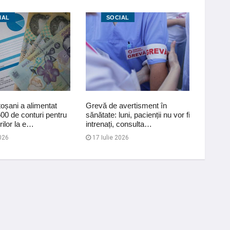
IAL
SOCIAL
S
oșani a alimentat
Grevă de avertisment în
AJPIS 
00 de conturi pentru
sănătate: luni, pacienții nu vor fi
dispus
rilor la e…
intrenați, consulta…
deficie
2026
17 Iulie 2026
15 Iul