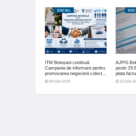
SOCIAL
SOC
e! Apel al unei
ITM Botoșani continuă
AJPIS Bot
muna Corlăteni
Campania de informare pentru
peste 29.5
alva soțul
promovarea negocierii colect…
plata factu
28 Iulie 2026
22 Iulie 