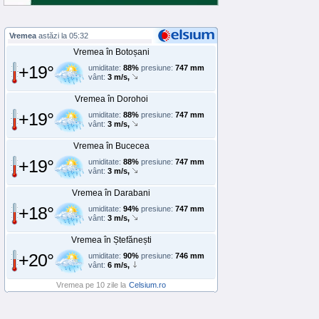
Vremea
astăzi la 05:32
Vremea în Botoșani
+19°
umiditate:
88%
presiune:
747 mm
vânt:
3 m/s,
Vremea în Dorohoi
+19°
umiditate:
88%
presiune:
747 mm
vânt:
3 m/s,
Vremea în Bucecea
+19°
umiditate:
88%
presiune:
747 mm
vânt:
3 m/s,
Vremea în Darabani
+18°
umiditate:
94%
presiune:
747 mm
vânt:
3 m/s,
Vremea în Ștefănești
+20°
umiditate:
90%
presiune:
746 mm
vânt:
6 m/s,
Vremea pe 10 zile la
Celsium.ro