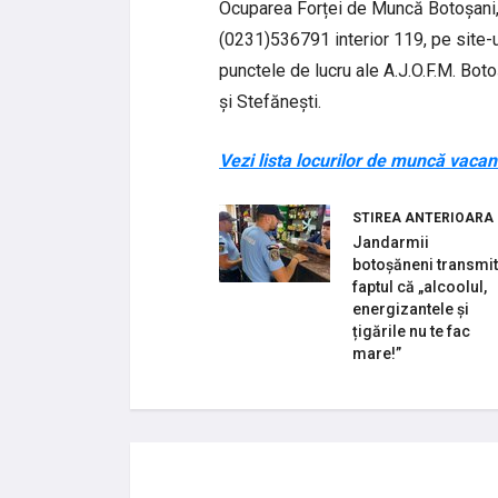
Ocuparea Forței de Muncă Botoșani, 
(0231)536791 interior 119, pe site-
punctele de lucru ale A.J.O.F.M. Boto
și Stefănești.
Vezi lista locurilor de muncă vacant
STIREA ANTERIOARA
Jandarmii
botoșăneni transmit
faptul că „alcoolul,
energizantele și
țigările nu te fac
mare!”