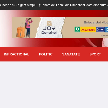
n gest simplu
Tânără de 17 ani, din Dimăcheni, dată dispărută după ce a plec
INFRACTIONAL
POLITIC
SANATATE
SPORT