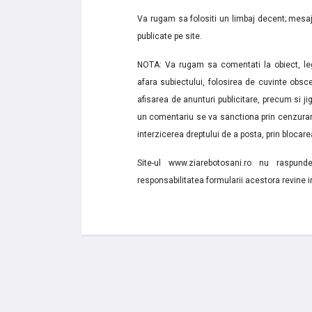
Va rugam sa folositi un limbaj decent; mesaje
publicate pe site.
NOTA: Va rugam sa comentati la obiect, lega
afara subiectului, folosirea de cuvinte obsce
afisarea de anunturi publicitare, precum si jignir
un comentariu se va sanctiona prin cenzurare
interzicerea dreptului de a posta, prin blocarea
Site-ul www.ziarebotosani.ro nu raspund
responsabilitatea formularii acestora revine i