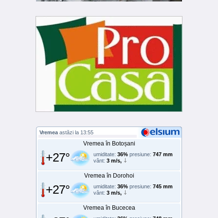
Vremea
astăzi la 13:55
Vremea în Botoșani
+27°
umiditate:
36%
presiune:
747 mm
vânt:
3 m/s,
Vremea în Dorohoi
+27°
umiditate:
36%
presiune:
745 mm
vânt:
3 m/s,
Vremea în Bucecea