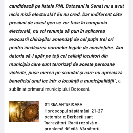
candidează pe listele PNL Botoșani la Senat nu a avut
nicio miză electorală? Eu nu cred. Dar indiferent câte
presiuni de acest gen se vor face în campania
electorală, nu voi renunța să pun în aplicarea
evacuarii chiriașilor amendați de cel puțin trei ori
pentru încălcarea normelor legale de conviețuire. Am
datoria să-i apăr pe toți cei ceilalți locuitori din
municipiu care sunt terorizați de aceste persoane
violente, puse mereu pe scandal și care nu apreciază
beneficiul unui loc într-o locuință a municipalității”,
a
subliniat primarul municipiului Botoșani.
STIREA ANTERIOARA
Horoscopul săptămânii 21-27
octombrie: Berbecii sunt
încrezători. Racii rezolvă o
problemă dificilă. Vărsătorii