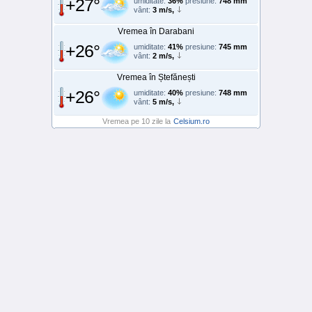
+27°
umiditate:
36%
presiune:
748 mm
vânt:
3 m/s,
Vremea în Darabani
+26°
umiditate:
41%
presiune:
745 mm
vânt:
2 m/s,
Vremea în Ștefănești
+26°
umiditate:
40%
presiune:
748 mm
vânt:
5 m/s,
Vremea pe 10 zile la
Celsium.ro