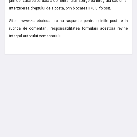
prin cenzurarea partiala a comentariului, stergerea integrala sau chiar
interzicerea dreptului de a posta, prin blocarea IP-ului folosit.
Site-ul www.ziarebotosani.ro nu raspunde pentru opiniile postate in
rubrica de comentarii, responsabilitatea formularii acestora revine
integral autorului comentariului.