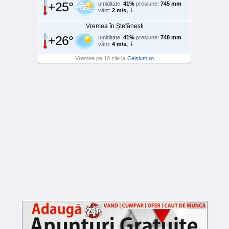
+25°
umiditate:
41%
presiune:
745 mm
vânt:
2 m/s,
Vremea în Ștefănești
+26°
umiditate:
41%
presiune:
748 mm
vânt:
4 m/s,
Vremea pe 10 zile la
Celsium.ro