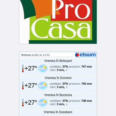
Vremea
astăzi la 14:43
Vremea în Botoșani
+27°
umiditate:
37%
presiune:
747 mm
vânt:
3 m/s,
Vremea în Dorohoi
+27°
umiditate:
37%
presiune:
745 mm
vânt:
3 m/s,
Vremea în Bucecea
+27°
umiditate:
37%
presiune:
748 mm
vânt:
3 m/s,
Vremea în Darabani