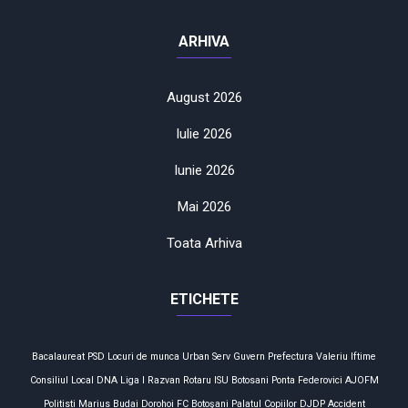
ARHIVA
August 2026
Iulie 2026
Iunie 2026
Mai 2026
Toata Arhiva
ETICHETE
Bacalaureat
PSD
Locuri de munca
Urban Serv
Guvern
Prefectura
Valeriu Iftime
Consiliul Local
DNA
Liga I
Razvan Rotaru
ISU Botosani
Ponta
Federovici
AJOFM
Politisti
Marius Budai
Dorohoi
FC Botoşani
Palatul Copiilor
DJDP
Accident