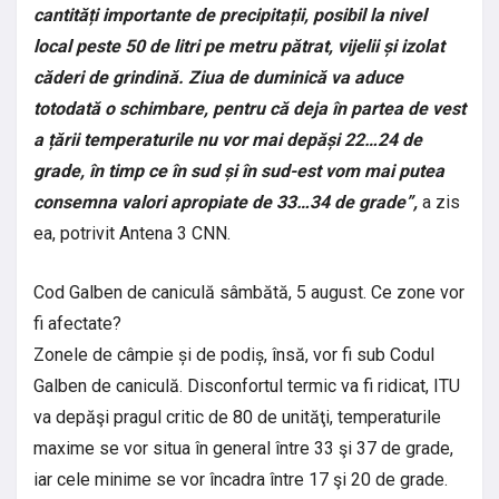
cantități importante de precipitații, posibil la nivel
local peste 50 de litri pe metru pătrat, vijelii și izolat
căderi de grindină. Ziua de duminică va aduce
totodată o schimbare, pentru că deja în partea de vest
a țării temperaturile nu vor mai depăși 22…24 de
grade, în timp ce în sud și în sud-est vom mai putea
consemna valori apropiate de 33…34 de grade”,
a zis
ea, potrivit Antena 3 CNN.
Cod Galben de caniculă sâmbătă, 5 august. Ce zone vor
fi afectate?
Zonele de câmpie și de podiș, însă, vor fi sub Codul
Galben de caniculă. Disconfortul termic va fi ridicat, ITU
va depăşi pragul critic de 80 de unităţi, temperaturile
maxime se vor situa în general între 33 şi 37 de grade,
iar cele minime se vor încadra între 17 şi 20 de grade.