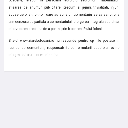
obscene, atacuri la persoana autorului (autorilor) materialului,
afisarea de anunturi publicitare, precum si jigniri, trivialitati, injurii
aduse celorlalti cititori care au scris un comentariu se va sanctiona
prin cenzurarea partiala a comentariului, stergerea integrala sau chiar
interzicerea dreptului de a posta, prin blocarea IP-ului folosit.
Site-ul www.ziarebotosani.ro nu raspunde pentru opiniile postate in
rubrica de comentarii, responsabilitatea formularii acestora revine
integral autorului comentariului.