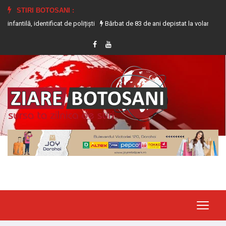
STIRI BOTOSANI :
entificat de polițiști
Bărbat de 83 de ani depistat la volanul unui tractor f