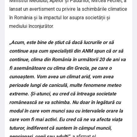
Ministrul Mediului, Apelor și Pădurilor, Mircea Fechet, a
lansat un avertisment cu privire la schimbările climatice
în România și la impactul lor asupra societății și
mediului înconjurător.
„Acum, este bine de știut că dacă lucrurile or să
continue așa cum specialiștii din ANM spun că or să
continue, clima din România în următorii 20 de ani va
fi asemănătoare cu clima din Grecia, pe care o
cunoaștem. Vom avea un climat arid, vom avea
perioade lungi de caniculă, multe fenomene meteo
extreme. Și-atunci, eu cred că întreaga societate
românească se va schimba. Nu doar în legătură cu
modul în care vom munci sau cu intervalele orare la
care vom fi mai activi. Eu cred că ne va afecta viața
tuturor, indiferent că suntem în câmpul muncii,
pensionari, copii sau adulți”,
a afirmat el.