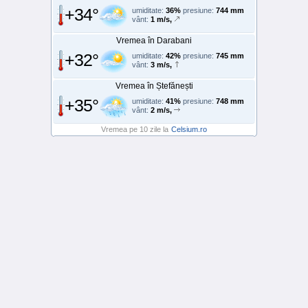
+34°
umiditate:
36%
presiune:
744 mm
vânt:
1 m/s,
Vremea în Darabani
+32°
umiditate:
42%
presiune:
745 mm
vânt:
3 m/s,
Vremea în Ștefănești
+35°
umiditate:
41%
presiune:
748 mm
vânt:
2 m/s,
Vremea pe 10 zile la
Celsium.ro