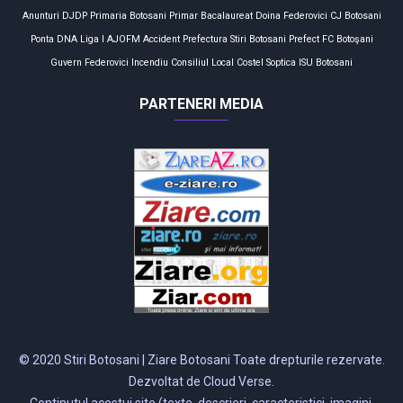
Anunturi
DJDP
Primaria Botosani
Primar
Bacalaureat
Doina Federovici
CJ Botosani
Ponta
DNA
Liga I
AJOFM
Accident
Prefectura
Stiri Botosani
Prefect
FC Botoşani
Guvern
Federovici
Incendiu
Consiliul Local
Costel Soptica
ISU Botosani
PARTENERI MEDIA
© 2020 Stiri Botosani | Ziare Botosani Toate drepturile rezervate.
Dezvoltat de Cloud Verse.