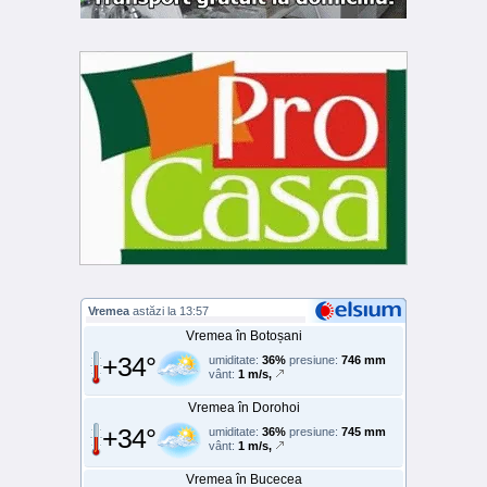
Vremea
astăzi la 13:57
Vremea în Botoșani
+34°
umiditate:
36%
presiune:
746 mm
vânt:
1 m/s,
Vremea în Dorohoi
+34°
umiditate:
36%
presiune:
745 mm
vânt:
1 m/s,
Vremea în Bucecea