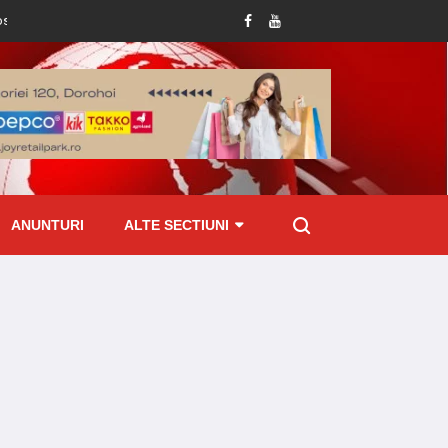
ru județul Botoșani!
Femeie prinsă mangă la volan: șoferița de 49 de ani, dus
ANUNTURI
ALTE SECTIUNI