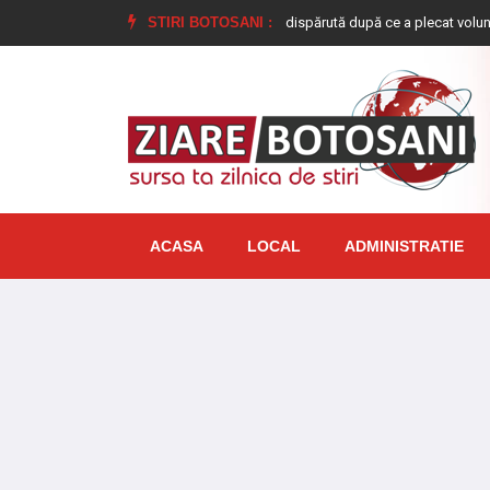
ă de 17 ani, din Dimăcheni, dată dispărută după ce a plecat voluntar de acasă 
STIRI BOTOSANI :
ACASA
LOCAL
ADMINISTRATIE