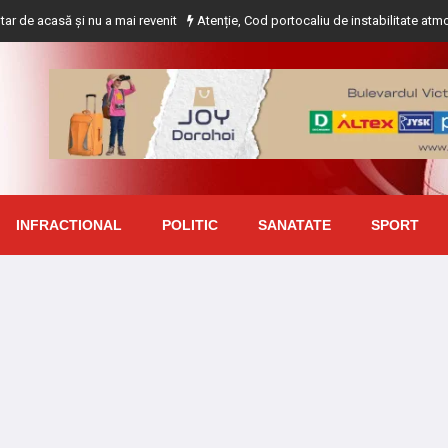
și nu a mai revenit
Atenție, Cod portocaliu de instabilitate atmosferică pent
INFRACTIONAL
POLITIC
SANATATE
SPORT