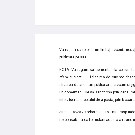
Va rugam sa folositi un limbaj decent; mesaje
publicate pe site.
NOTA: Va rugam sa comentati la obiect, lega
afara subiectului, folosirea de cuvinte obsce
afisarea de anunturi publicitare, precum si jignir
un comentariu se va sanctiona prin cenzurare
interzicerea dreptului de a posta, prin blocarea
Site-ul www.ziarebotosani.ro nu raspund
responsabilitatea formularii acestora revine i