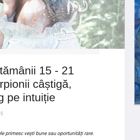
tămânii 15 - 21
pionii câștigă,
 pe intuiție
25
Share
tele primesc vești bune sau oportunități rare.