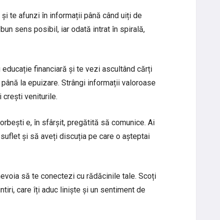
și te afunzi în informații până când uiți de
n sens posibil, iar odată intrat în spirală,
ducație financiară și te vezi ascultând cărți
 până la epuizare. Strângi informații valoroase
 crești veniturile.
rbești e, în sfârșit, pregătită să comunice. Ai
suflet și să aveți discuția pe care o așteptai
evoia să te conectezi cu rădăcinile tale. Scoți
tiri, care îți aduc liniște și un sentiment de