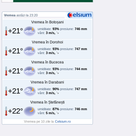
Vremea
astăzi la 23:20
Vremea în Botoșani
+21°
umiditate:
93%
presiune:
746 mm
vânt:
3 m/s,
Vremea în Dorohoi
+21°
umiditate:
93%
presiune:
747 mm
vânt:
3 m/s,
Vremea în Bucecea
+21°
umiditate:
93%
presiune:
744 mm
vânt:
3 m/s,
Vremea în Darabani
+21°
umiditate:
90%
presiune:
747 mm
vânt:
3 m/s,
Vremea în Ștefănești
+22°
umiditate:
87%
presiune:
746 mm
vânt:
5 m/s,
Vremea pe 10 zile la
Celsium.ro