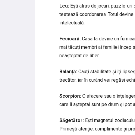
Leu:
Ești atras de jocuri, puzzle-uri s
testează coordonarea. Totul devine 
intelectuală.
Fecioară:
Casa ta devine un furnicar 
mai tăcuți membri ai familiei încep
neașteptat de liber.
Balanță:
Cauți stabilitate și îți lip
trecător, iar în curând vei regăsi echil
Scorpion:
O afacere sau o înțeleger
care îi așteptai sunt pe drum și pot 
Săgetător:
Ești magnetul zodiacului,
Primești atenție, complimente și pr