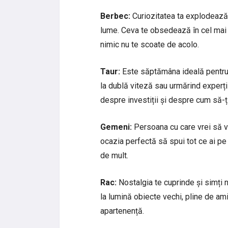
Berbec:
Curiozitatea ta explodează 
lume. Ceva te obsedează în cel mai bu
nimic nu te scoate de acolo.
Taur:
Este săptămâna ideală pentru e
la dublă viteză sau urmărind experți
despre investiții și despre cum să-ți
Gemeni:
Persoana cu care vrei să vo
ocazia perfectă să spui tot ce ai pe 
de mult.
Rac:
Nostalgia te cuprinde și simți n
la lumină obiecte vechi, pline de amin
apartenență.