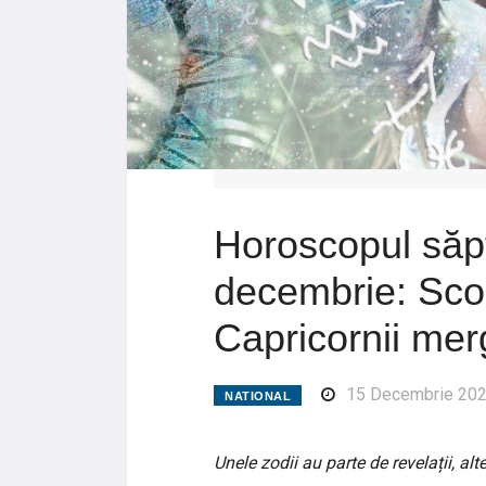
Horoscopul săp
decembrie: Scor
Capricornii merg
15 Decembrie 20
NATIONAL
Unele zodii au parte de revelații, al