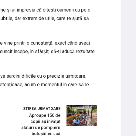
ime și ai impresia că citești oamenii ca pe o
ubtile, dar extrem de utile, care te ajută să
e vine printr-o cunoștință, exact când aveai
muncit începe, în sfârșit, să-ți aducă rezultate
lva sarcini dificile cu o precizie uimitoare.
pretențioase, acum e momentul în care să le
STIREA URMATOARE
Aproape 150 de
copii au învățat
alături de pompierii
botoșăneni, că