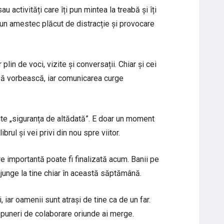
au activități care îți pun mintea la treabă și îți
un amestec plăcut de distracție și provocare
plin de voci, vizite și conversații. Chiar și cei
 să vorbească, iar comunicarea curge
sește „siguranța de altădată”. E doar un moment
ibrul și vei privi din nou spre viitor.
e importantă poate fi finalizată acum. Banii pe
ajunge la tine chiar în această săptămână.
 iar oamenii sunt atrași de tine ca de un far.
opuneri de colaborare oriunde ai merge.