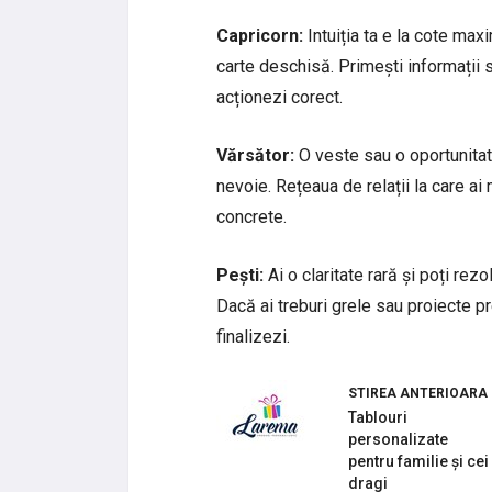
Capricorn:
Intuiția ta e la cote max
carte deschisă. Primești informații s
acționezi corect.
Vărsător:
O veste sau o oportunitat
nevoie. Rețeaua de relații la care ai 
concrete.
Pești:
Ai o claritate rară și poți rezo
Dacă ai treburi grele sau proiecte 
finalizezi.
STIREA ANTERIOARA
Tablouri
personalizate
pentru familie și cei
dragi