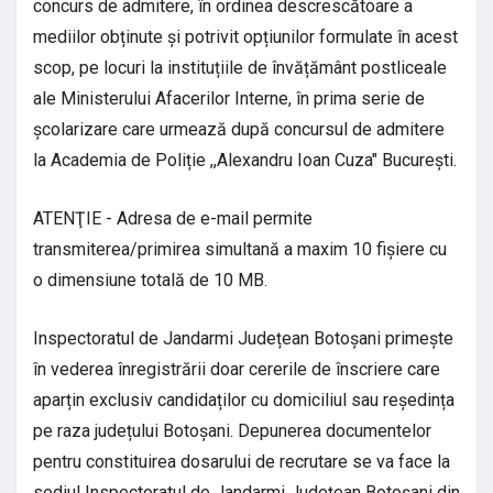
concurs de admitere, în ordinea descrescătoare a
mediilor obținute și potrivit opțiunilor formulate în acest
scop, pe locuri la instituțiile de învățământ postliceale
ale Ministerului Afacerilor Interne, în prima serie de
școlarizare care urmează după concursul de admitere
la Academia de Poliție ,,Alexandru Ioan Cuza" București.
ATENŢIE - Adresa de e-mail permite
transmiterea/primirea simultană a maxim 10 fișiere cu
o dimensiune totală de 10 MB.
Inspectoratul de Jandarmi Județean Botoșani primește
în vederea înregistrării doar cererile de înscriere care
aparțin exclusiv candidaților cu domiciliul sau reședința
pe raza județului Botoșani. Depunerea documentelor
pentru constituirea dosarului de recrutare se va face la
sediul Inspectoratul de Jandarmi Judeţean Botoşani din