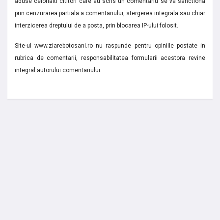
aduse celorlalti cititori care au scris un comentariu se va sanctiona
prin cenzurarea partiala a comentariului, stergerea integrala sau chiar
interzicerea dreptului de a posta, prin blocarea IP-ului folosit.
Site-ul www.ziarebotosani.ro nu raspunde pentru opiniile postate in
rubrica de comentarii, responsabilitatea formularii acestora revine
integral autorului comentariului.