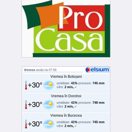
Vremea
astăzi la 07:56
Vremea în Botoșani
+30°
umiditate:
41%
presiune:
745 mm
vânt:
2 m/s,
Vremea în Dorohoi
+30°
umiditate:
41%
presiune:
748 mm
vânt:
2 m/s,
Vremea în Bucecea
+30°
umiditate:
41%
presiune:
745 mm
vânt:
2 m/s,