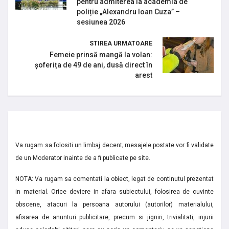
pentru admiterea la academia de
poliție „Alexandru Ioan Cuza” –
sesiunea 2026
STIREA URMATOARE
Femeie prinsă mangă la volan:
șoferița de 49 de ani, dusă direct în
arest
Va rugam sa folositi un limbaj decent; mesajele postate vor fi validate
de un Moderator inainte de a fi publicate pe site.
NOTA: Va rugam sa comentati la obiect, legat de continutul prezentat
in material. Orice deviere in afara subiectului, folosirea de cuvinte
obscene, atacuri la persoana autorului (autorilor) materialului,
afisarea de anunturi publicitare, precum si jigniri, trivialitati, injurii