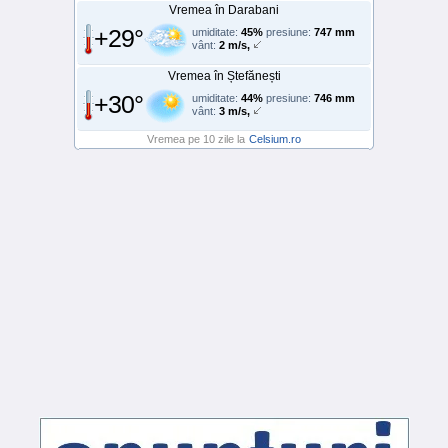
Vremea în Darabani
+29°
umiditate:
45%
presiune:
747 mm
vânt:
2 m/s,
Vremea în Ștefănești
+30°
umiditate:
44%
presiune:
746 mm
vânt:
3 m/s,
Vremea pe 10 zile la
Celsium.ro