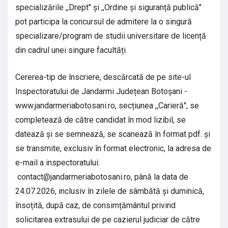
specializările ,,Drept" și ,,Ordine și siguranță publică"
pot participa la concursul de admitere la o singură
specializare/program de studii universitare de licență
din cadrul unei singure facultăți.
Cererea-tip de înscriere, descărcată de pe site-ul
Inspectoratului de Jandarmi Județean Botoșani -
www.jandarmeriabotosani.ro, secțiunea ,,Carieră", se
completează de către candidat în mod lizibil, se
datează și se semnează, se scanează în format pdf. și
se transmite, exclusiv în format electronic, la adresa de
e-mail a inspectoratului:
contact@jandarmeriabotosani.ro
, până la data de
24.07.2026, inclusiv în zilele de sâmbătă și duminică,
însoțită, după caz, de consimțământul privind
solicitarea extrasului de pe cazierul judiciar de către