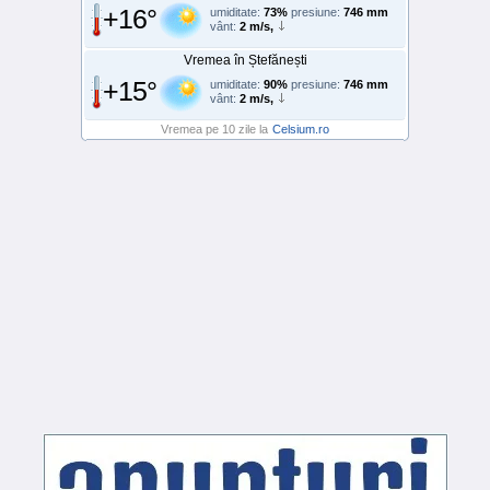
+16°
umiditate:
73%
presiune:
746 mm
vânt:
2 m/s,
Vremea în Ștefănești
+15°
umiditate:
90%
presiune:
746 mm
vânt:
2 m/s,
Vremea pe 10 zile la
Celsium.ro