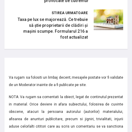
provocate de cutremur
STIREA URMATOARE
Taxa pe lux se majorează. Ce trebuie
să știe proprietarii de clădiri și
mașini scumpe. Formularul 216 a
fost actualizat
Va rugam sa folositi un limbaj decent; mesajele postate vor fi validate
de un Moderator inainte de a fi publicate pe site.
NOTA: Va rugam sa comentati la obiect, legat de continutul prezentat
in material. Orice deviere in afara subiectului, folosirea de cuvinte
obscene, atacuri la persoana autorului (autorilor) materialului,
afisarea de anunturi publicitare, precum si jigniri, trivialitati, injurii
aduse celorlalti cititori care au scris un comentariu se va sanctiona