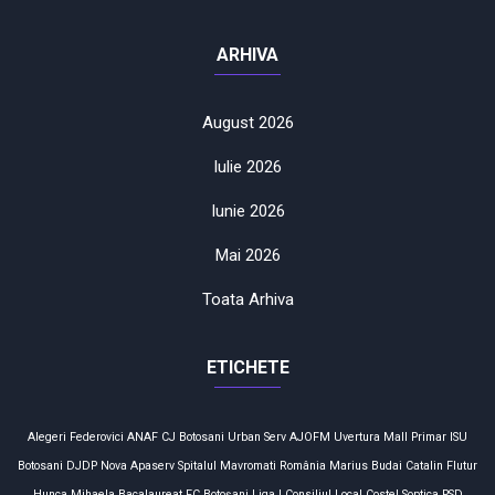
ARHIVA
August 2026
Iulie 2026
Iunie 2026
Mai 2026
Toata Arhiva
ETICHETE
Alegeri
Federovici
ANAF
CJ Botosani
Urban Serv
AJOFM
Uvertura Mall
Primar
ISU
Botosani
DJDP
Nova Apaserv
Spitalul Mavromati
România
Marius Budai
Catalin Flutur
Hunca Mihaela
Bacalaureat
FC Botoşani
Liga I
Consiliul Local
Costel Soptica
PSD