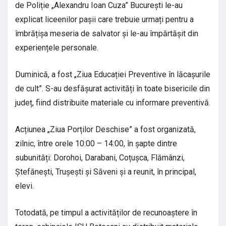
de Poliție „Alexandru Ioan Cuza” București le-au
explicat liceenilor pașii care trebuie urmați pentru a
îmbrățișa meseria de salvator și le-au împărtășit din
experiențele personale.
Duminică, a fost „Ziua Educației Preventive în lăcașurile
de cult”. S-au desfășurat activități în toate bisericile din
județ, fiind distribuite materiale cu informare preventivă.
Acțiunea „Ziua Porților Deschise” a fost organizată,
zilnic, între orele 10:00 – 14:00, în șapte dintre
subunități: Dorohoi, Darabani, Coțușca, Flămânzi,
Ștefănești, Trușești și Săveni și a reunit, în principal,
elevi.
Totodată, pe timpul a activităților de recunoaștere în