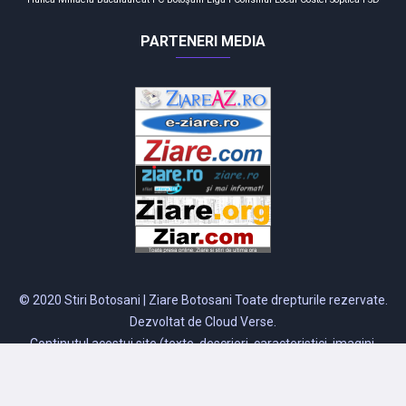
PARTENERI MEDIA
© 2020 Stiri Botosani | Ziare Botosani Toate drepturile rezervate.
Dezvoltat de Cloud Verse.
Continutul acestui site (texte, descrieri, caracteristici, imagini,
forma de prezentare etc.) nu poate fi reprodus sau utilizat fara
acordul in scris al proprietarului acestui site.