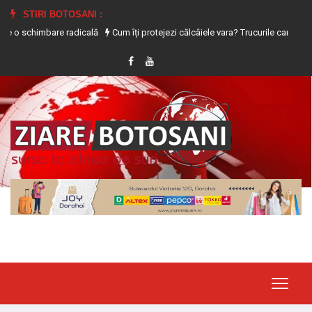
STIRI BOTOSANI :
are radicală
Cum îți protejezi călcâiele vara? Trucurile care previn uscarea ș