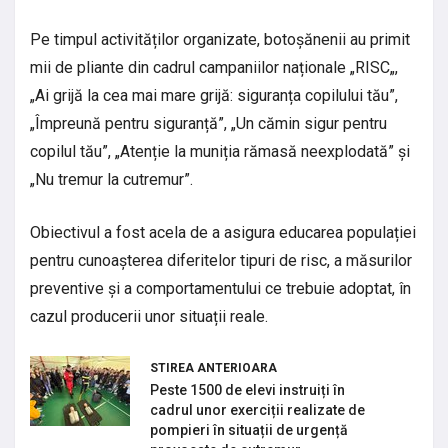
Pe timpul activităților organizate, botoșănenii au primit
mii de pliante din cadrul campaniilor naționale „RISC„,
„Ai grijă la cea mai mare grijă: siguranța copilului tău”,
„Împreună pentru siguranță”, „Un cămin sigur pentru
copilul tău”, „Atenție la muniția rămasă neexplodată” și
„Nu tremur la cutremur”.
Obiectivul a fost acela de a asigura educarea populației
pentru cunoașterea diferitelor tipuri de risc, a măsurilor
preventive și a comportamentului ce trebuie adoptat, în
cazul producerii unor situații reale.
STIREA ANTERIOARA
Peste 1500 de elevi instruiți în
cadrul unor exerciții realizate de
pompieri în situații de urgență