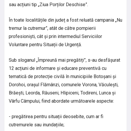
sau acțiuni tip „Ziua Porților Deschise”.
În toate localitățile din județ a fost reluată campania „Nu
tremur la cutremur”, atât de către pompierii
profesioniști, cât și prin intermediul Serviciilor
Voluntare pentru Situații de Urgență.
Sub sloganul „Împreună mai pregătiți”, s-au desfășurat
12 acțiuni de informare și educare preventivă cu
tematică de protecție civilă în municipiile Botoșani și
Dorohoi, orașul Flămânzi, comunele Vorona, Văculești,
Brăești, Leorda, Răuseni, Hlipiceni, Todireni, Lunca și
Vârfu Câmpului, fiind abordate următoarele aspecte:
- pregătirea pentru situații deosebite, cum ar fi
cutremurele sau inundațiile;