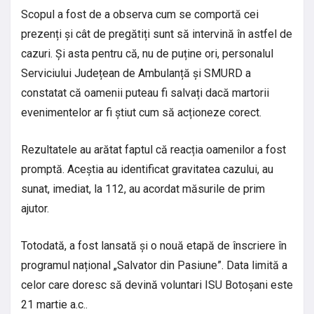
Scopul a fost de a observa cum se comportă cei
prezenți și cât de pregătiți sunt să intervină în astfel de
cazuri. Și asta pentru că, nu de puține ori, personalul
Serviciului Județean de Ambulanță și SMURD a
constatat că oamenii puteau fi salvați dacă martorii
evenimentelor ar fi știut cum să acționeze corect.
Rezultatele au arătat faptul că reacția oamenilor a fost
promptă. Aceștia au identificat gravitatea cazului, au
sunat, imediat, la 112, au acordat măsurile de prim
ajutor.
Totodată, a fost lansată și o nouă etapă de înscriere în
programul național „Salvator din Pasiune”. Data limită a
celor care doresc să devină voluntari ISU Botoșani este
21 martie a.c..