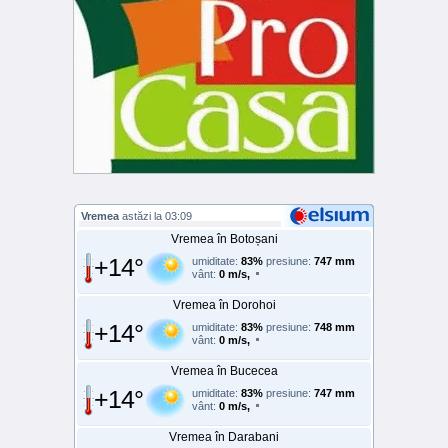
Vremea
astăzi la 03:09
Vremea în Botoșani
+14°
umiditate:
83%
presiune:
747 mm
vânt:
0 m/s,
Vremea în Dorohoi
+14°
umiditate:
83%
presiune:
748 mm
vânt:
0 m/s,
Vremea în Bucecea
+14°
umiditate:
83%
presiune:
747 mm
vânt:
0 m/s,
Vremea în Darabani