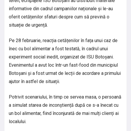
teren, echipajele ISU Botoșani au distribuit materiale
informative din cadrul campaniilor naționale și le-au
oferit cetățenilor sfaturi despre cum să prevină o
situație de urgență.
Pe 28 februarie, reacția cetățenilor în fața unui caz de
înec cu bol alimentar a fost testată, în cadrul unui
experiment social inedit, organizat de ISU Botoșani.
Evenimentul a avut loc într-un fast-food din municipiul
Botoșani și a fost urmat de lecții de acordare a primului
ajutor în astfel de situații.
Potrivit scenariului, în timp ce servea masa, o persoană
a simulat starea de inconștiență după ce s-a înecat cu
un bol alimentar, fiind înconjurată de mai mulți clienți ai
localului.