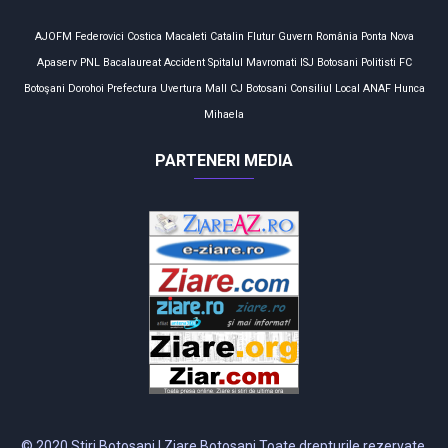
AJOFM
Federovici
Costica Macaleti
Catalin Flutur
Guvern
România
Ponta
Nova
Apaserv
PNL
Bacalaureat
Accident
Spitalul Mavromati
ISJ Botosani
Politisti
FC
Botoşani
Dorohoi
Prefectura
Uvertura Mall
CJ Botosani
Consiliul Local
ANAF
Hunca
Mihaela
PARTENERI MEDIA
© 2020 Stiri Botosani | Ziare Botosani Toate drepturile rezervate.