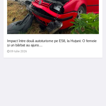
Impact între două autoturisme pe E58, la Huțani: O femeie
și un bărbat au ajuns…
09 Iulie 2026