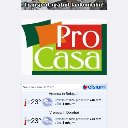
Vremea
astăzi la 23:31
Vremea în Botoșani
+23°
umiditate:
83%
presiune:
746 mm
vânt:
1 m/s,
Vremea în Dorohoi
+23°
umiditate:
83%
presiune:
744 mm
vânt:
1 m/s,