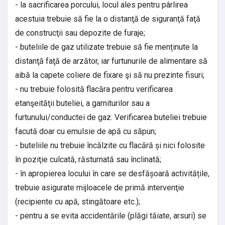
- la sacrificarea porcului, locul ales pentru pârlirea
acestuia trebuie să fie la o distanţă de siguranţă faţă
de construcţii sau depozite de furaje;
- buteliile de gaz utilizate trebuie să fie menținute la
distanţă faţă de arzător, iar furtunurile de alimentare să
aibă la capete coliere de fixare şi să nu prezinte fisuri;
- nu trebuie folosită flacăra pentru verificarea
etanşeităţii buteliei, a garniturilor sau a
furtunului/conductei de gaz. Verificarea buteliei trebuie
facută doar cu emulsie de apă cu săpun;
- buteliile nu trebuie încălzite cu flacără și nici folosite
în poziţie culcată, răsturnată sau înclinată;
- în apropierea locului în care se desfășoară activitățile,
trebuie asigurate mijloacele de primă intervenţie
(recipiente cu apă, stingătoare etc.);
- pentru a se evita accidentările (plăgi tăiate, arsuri) se