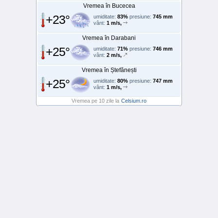
Vremea în Bucecea
+23°
umiditate:
83%
presiune:
745 mm
vânt:
1 m/s,
Vremea în Darabani
+25°
umiditate:
71%
presiune:
746 mm
vânt:
2 m/s,
Vremea în Ștefănești
+25°
umiditate:
80%
presiune:
747 mm
vânt:
1 m/s,
Vremea pe 10 zile la
Celsium.ro