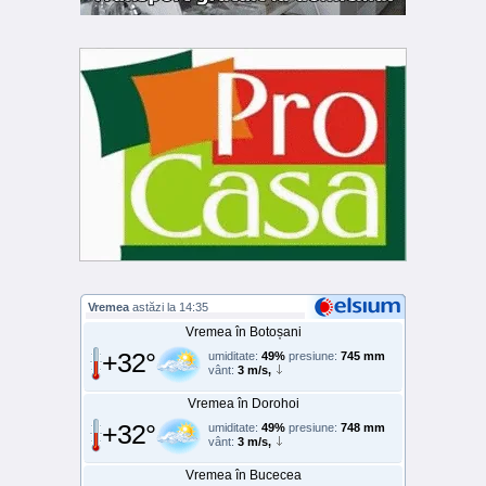
Vremea
astăzi la 14:35
Vremea în Botoșani
+32°
umiditate:
49%
presiune:
745 mm
vânt:
3 m/s,
Vremea în Dorohoi
+32°
umiditate:
49%
presiune:
748 mm
vânt:
3 m/s,
Vremea în Bucecea