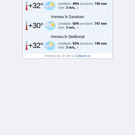
+32°
umiditate:
49%
presiune:
745 mm
vânt:
3 m/s,
Vremea în Darabani
+30°
umiditate:
50%
presiune:
747 mm
vânt:
3 m/s,
Vremea în Ștefănești
+32°
umiditate:
52%
presiune:
746 mm
vânt:
3 m/s,
Vremea pe 10 zile la
Celsium.ro