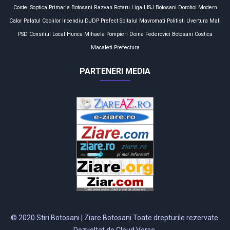
Costel Soptica
Primaria Botosani
Razvan Rotaru
Liga I
ISJ Botosani
Dorohoi
Modern
Calor
Palatul Copiilor
Incendiu
DJDP
Prefect
Spitalul Mavromati
Politisti
Uvertura Mall
PSD
Consiliul Local
Hunca Mihaela
Pompieri
Doina Federovici
Botosani
Costica
Macaleti
Prefectura
PARTENERI MEDIA
© 2020 Stiri Botosani | Ziare Botosani Toate drepturile rezervate.
Dezvoltat de Cloud Verse.