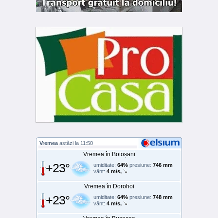
Vremea
astăzi la 11:50
Vremea în Botoșani
+23°
umiditate:
64%
presiune:
746 mm
vânt:
4 m/s,
Vremea în Dorohoi
+23°
umiditate:
64%
presiune:
748 mm
vânt:
4 m/s,