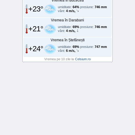
Vremea în Bucecea
+23°
umiditate:
64%
presiune:
746 mm
vânt:
4 m/s,
Vremea în Darabani
+21°
umiditate:
69%
presiune:
746 mm
vânt:
4 m/s,
Vremea în Ștefănești
+24°
umiditate:
69%
presiune:
747 mm
vânt:
6 m/s,
Vremea pe 10 zile la
Celsium.ro