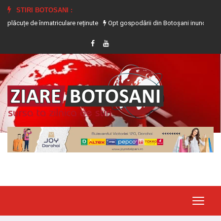
STIRI BOTOSANI :
e de înmatriculare reținute
Opt gospodării din Botoșani inundate în urma preci