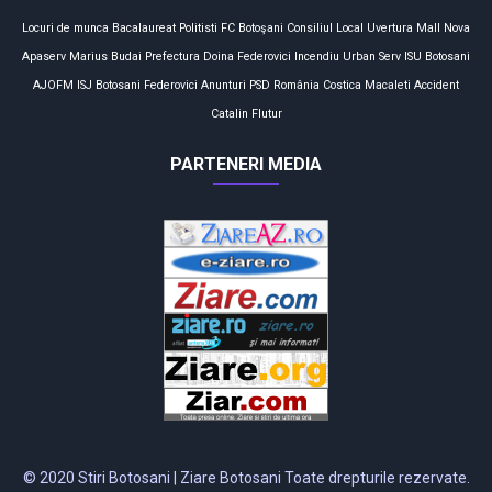
Locuri de munca
Bacalaureat
Politisti
FC Botoşani
Consiliul Local
Uvertura Mall
Nova
Apaserv
Marius Budai
Prefectura
Doina Federovici
Incendiu
Urban Serv
ISU Botosani
AJOFM
ISJ Botosani
Federovici
Anunturi
PSD
România
Costica Macaleti
Accident
Catalin Flutur
PARTENERI MEDIA
© 2020 Stiri Botosani | Ziare Botosani Toate drepturile rezervate.