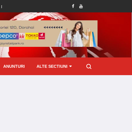
r abundente din ultimele ore
Tânăr reținut de polițiști după ce i-a furat telef
ANUNTURI
ALTE SECTIUNI