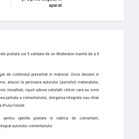
aparat
le postate vor fi validate de un Moderator inainte de a fi
t de continutul prezentat in material. Orice deviere in
ne, atacuri la persoana autorului (autorilor) materialului,
i, trivialitati, injurii aduse celorlalti cititori care au scris
a partiala a comentariului, stergerea integrala sau chiar
 IP-ului folosit.
e pentru opiniile postate in rubrica de comentarii,
ntegral autorului comentariului.