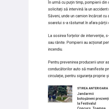
În urmă cu puțin timp, pompierii din
solicitați să intervină la un acciden
Săveni, unde un camion încărcat cu 
soarelui s-a răsturnat în afara părții
La sosirea forțelor de intervenție, 
sau rănite. Pompierii au acționat pen
incendiu.
Pentru prevenirea producerii unor 
conducătorilor auto să manifeste pr
circulație, pentru siguranța proprie și 
STIREA ANTERIOARA
Jandarmii
botoșăneni prezenți
la Festivalul
Concurs „Toamna