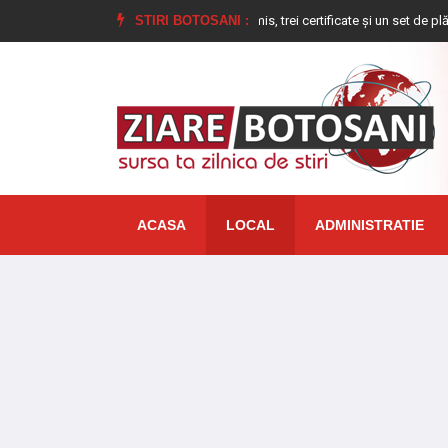
a polițiștilor la Dorohoi: un permis, trei certificate și un set de plăcuțe de înmat
STIRI BOTOSANI :
ACASA
LOCAL
ADMINISTRATIE