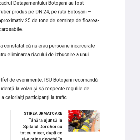
 cadrul Detașamentului Botoșani au fost
t rutier produs pe DN 24, pe ruta Botoșani –
aproximativ 25 de tone de semințe de floarea-
 carosabile.
s-a constatat că nu erau persoane încarcerate
tru eliminarea riscului de izbucnire a unui
astfel de evenimente, ISU Botoșani recomandă
udență la volan și să respecte regulile de
a celorlalți participanți la trafic.
STIREA URMATOARE
Tânără ajunsă la
Spitalul Dorohoi cu
tot cu mixer, după ce
și-a prins degetul în