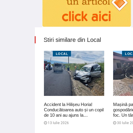
Stiri similare din Local
LOCAL
LOC
 galben de vânt
Accident la Hilișeu Horia!
Mașină par
l Botoșani
Conducătoarea auto și un copil
gospodărie
de 10 ani au ajuns la…
foc. Un tâ
13 Iulie 2026
30 Iulie 2