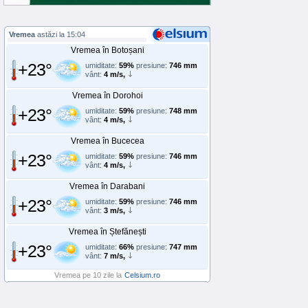
Vremea
astăzi la 15:04
Vremea în Botoșani
+23°
umiditate:
59%
presiune:
746 mm
vânt:
4 m/s,
Vremea în Dorohoi
+23°
umiditate:
59%
presiune:
748 mm
vânt:
4 m/s,
Vremea în Bucecea
+23°
umiditate:
59%
presiune:
746 mm
vânt:
4 m/s,
Vremea în Darabani
+23°
umiditate:
59%
presiune:
746 mm
vânt:
3 m/s,
Vremea în Ștefănești
+23°
umiditate:
66%
presiune:
747 mm
vânt:
7 m/s,
Vremea pe 10 zile la
Celsium.ro