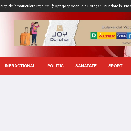
riculare reținute
Opt gospodării din Botoșani inundate în urma precipitațiilo
INFRACTIONAL
POLITIC
SANATATE
SPORT