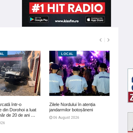
AL
LOCAL
L
cată într-o
Zilele Nordului în atenția
Preveni
 din Dorohoi a luat
jandarmilor botoșăneni
Campani
năr de 20 de ani …
inundaț
06 August 2026
026
29 Iul