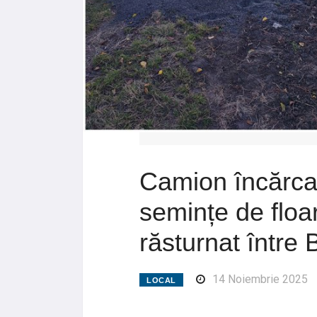
Camion încărca
semințe de floa
răsturnat între 
14 Noiembrie 2025
LOCAL