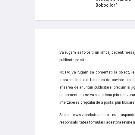
Bobocilor”
Va rugam sa folositi un limbaj decent; mesaje
publicate pe site.
NOTA: Va rugam sa comentati la obiect, lega
afara subiectului, folosirea de cuvinte obsce
afisarea de anunturi publicitare, precum si jignir
un comentariu se va sanctiona prin cenzurare
interzicerea dreptului de a posta, prin blocarea
Site-ul www.ziarebotosani.ro nu raspund
responsabilitatea formularii acestora revine i