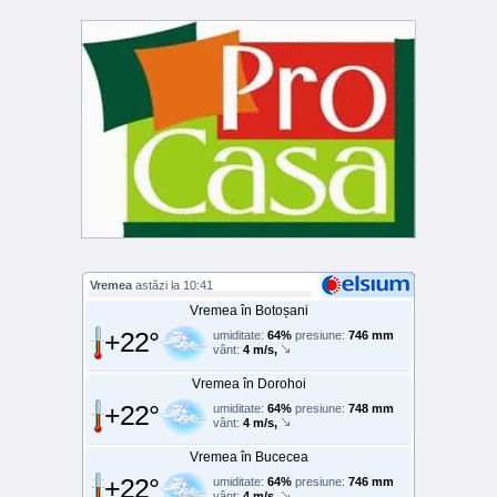
Vremea
astăzi la 10:41
Vremea în Botoșani
+22°
umiditate:
64%
presiune:
746 mm
vânt:
4 m/s,
Vremea în Dorohoi
+22°
umiditate:
64%
presiune:
748 mm
vânt:
4 m/s,
Vremea în Bucecea
+22°
umiditate:
64%
presiune:
746 mm
vânt:
4 m/s,