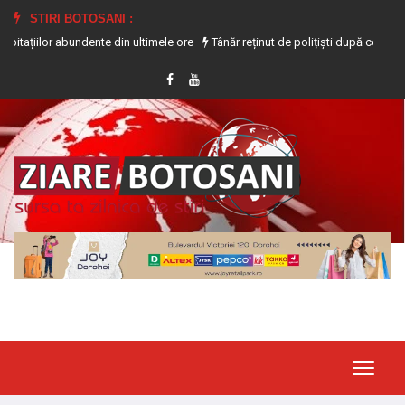
STIRI BOTOSANI :
or abundente din ultimele ore
Tânăr reținut de polițiști după ce i-a furat tele