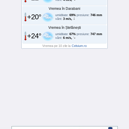
Vremea în Darabani
+20°
umiditate:
69%
presiune:
746 mm
vânt:
3 m/s,
Vremea în Ștefănești
+24°
umiditate:
67%
presiune:
747 mm
vânt:
6 m/s,
Vremea pe 10 zile la
Celsium.ro