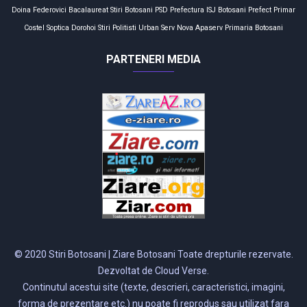
Doina Federovici
Bacalaureat
Stiri Botosani
PSD
Prefectura
ISJ Botosani
Prefect
Primar
Costel Soptica
Dorohoi
Stiri
Politisti
Urban Serv
Nova Apaserv
Primaria Botosani
PARTENERI MEDIA
© 2020 Stiri Botosani | Ziare Botosani Toate drepturile rezervate.
Dezvoltat de Cloud Verse.
Continutul acestui site (texte, descrieri, caracteristici, imagini,
forma de prezentare etc.) nu poate fi reprodus sau utilizat fara