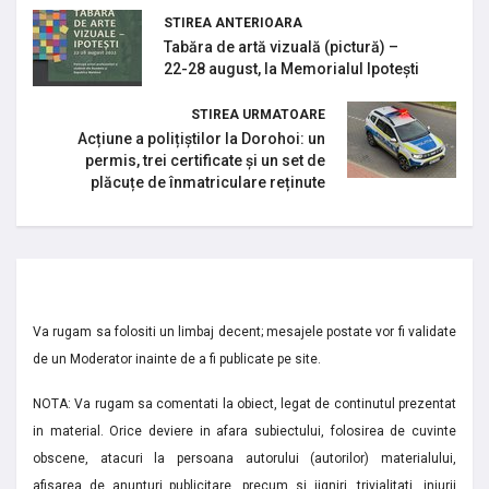
STIREA ANTERIOARA
Tabăra de artă vizuală (pictură) –
22-28 august, la Memorialul Ipotești
STIREA URMATOARE
Acțiune a polițiștilor la Dorohoi: un
permis, trei certificate și un set de
plăcuțe de înmatriculare reținute
Va rugam sa folositi un limbaj decent; mesajele postate vor fi validate
de un Moderator inainte de a fi publicate pe site.
NOTA: Va rugam sa comentati la obiect, legat de continutul prezentat
in material. Orice deviere in afara subiectului, folosirea de cuvinte
obscene, atacuri la persoana autorului (autorilor) materialului,
afisarea de anunturi publicitare, precum si jigniri, trivialitati, injurii