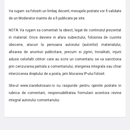
Va rugam sa folositi un limbaj decent; mesajele postate vor fi validate
de un Moderator inainte de a fi publicate pe site.
NOTA: Va rugam sa comentati la obiect, legat de continutul prezentat
in material. Orice deviere in afara subiectului, folosirea de cuvinte
obscene, atacuri la persoana autorului (autorilor) materialului,
afisarea de anunturi publicitare, precum si jigniri, trivialitati, injurii
aduse celorlalti cititori care au scris un comentariu se va sanctiona
prin cenzurarea partiala a comentariului, stergerea integrala sau chiar
interzicerea dreptului de a posta, prin blocarea IP-ului folosit.
Site-ul www.ziarebotosani.ro nu raspunde pentru opiniile postate in
rubrica de comentarii, responsabilitatea formularii acestora revine
integral autorului comentariului.