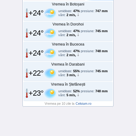
Vremea în Botoșani
+24°
umiditate:
47%
presiune:
747 mm
vânt:
2 m/s,
Vremea în Dorohoi
+24°
umiditate:
47%
presiune:
745 mm
vânt:
2 m/s,
Vremea în Bucecea
+24°
umiditate:
47%
presiune:
748 mm
vânt:
2 m/s,
Vremea în Darabani
+22°
umiditate:
55%
presiune:
745 mm
vânt:
3 m/s,
Vremea în Ștefănești
+23°
umiditate:
52%
presiune:
748 mm
vânt:
5 m/s,
Vremea pe 10 zile la
Celsium.ro