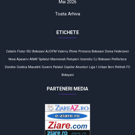
Mai 2026
Toata Arhiva
ETICHETE
Catalin Flutur
ISU Botosani
AJOFM
Valeriu Iftime
Primaria Botosani
Doina Federovici
Nova Apaserv
ANAF
Spitalul Mavromati
Pompieri
Incendiu
CJ Botosani
Prefectura
Dorohoi
Costica Macaleti
Guvern
Palatul Copiilor
Anunturi
Liga I
Urban Serv
Politisti
FC
Botoşani
PARTENERI MEDIA