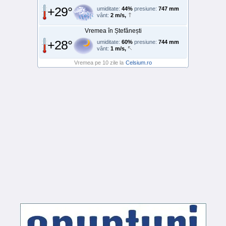
+29°
umiditate:
44%
presiune:
747 mm
vânt:
2 m/s,
Vremea în Ștefănești
+28°
umiditate:
60%
presiune:
744 mm
vânt:
1 m/s,
Vremea pe 10 zile la
Celsium.ro