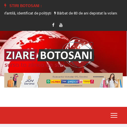
STIRI BOTOSANI :
ntificat de polițiști
Bărbat de 83 de ani depistat la volanul unui tractor făr