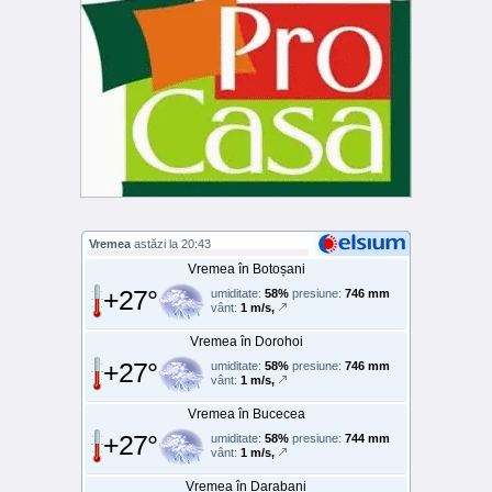
Vremea
astăzi la 20:43
Vremea în Botoșani
+27°
umiditate:
58%
presiune:
746 mm
vânt:
1 m/s,
Vremea în Dorohoi
+27°
umiditate:
58%
presiune:
746 mm
vânt:
1 m/s,
Vremea în Bucecea
+27°
umiditate:
58%
presiune:
744 mm
vânt:
1 m/s,
Vremea în Darabani