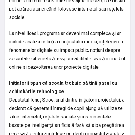
online, cum sunt construite mesajele media și ce riscuri
pot apărea atunci când folosesc internetul sau rețelele
sociale.
La nivel liceal, programa ar deveni mai complexă și ar
include analiza critică a conținutului media, înțelegerea
fenomenelor digitale cu impact public, noțiuni despre
securitate cibernetică, responsabilitate civică în mediul
online și dezvoltarea unor proiecte digitale.
Inițiatorii spun că școala trebuie să țină pasul cu
schimbările tehnologice
Deputatul Ionuț Stroe, unul dintre inițiatorii proiectului, a
declarat că generații întregi de copii ajung să utilizeze
zilnic internetul, rețelele sociale și instrumentele
bazate pe inteligență artificială fără să aibă pregătirea
necesară pentru a înțelege pe deplin impactul acestora.